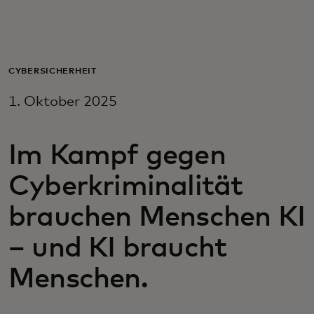
Für Sie
Für Unternehmen
CYBERSICHERHEIT
1. Oktober 2025
Für die Welt
Im Kampf gegen
Für Innovatoren
Cyberkriminalität
Neuigkeiten und Trends
brauchen Menschen KI
– und KI braucht
Menschen.