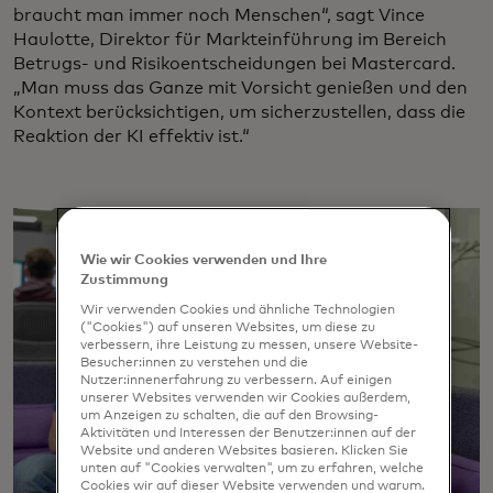
braucht man immer noch Menschen“, sagt Vince
Haulotte, Direktor für Markteinführung im Bereich
Betrugs- und Risikoentscheidungen bei Mastercard.
„Man muss das Ganze mit Vorsicht genießen und den
Kontext berücksichtigen, um sicherzustellen, dass die
Reaktion der KI effektiv ist.“
Wie wir Cookies verwenden und Ihre
Zustimmung
Wir verwenden Cookies und ähnliche Technologien
("Cookies") auf unseren Websites, um diese zu
verbessern, ihre Leistung zu messen, unsere Website-
Besucher:innen zu verstehen und die
Nutzer:innenerfahrung zu verbessern. Auf einigen
unserer Websites verwenden wir Cookies außerdem,
um Anzeigen zu schalten, die auf den Browsing-
Aktivitäten und Interessen der Benutzer:innen auf der
Website und anderen Websites basieren. Klicken Sie
unten auf "Cookies verwalten", um zu erfahren, welche
Cookies wir auf dieser Website verwenden und warum.