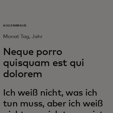
Für Sie
Für Unternehmen
AUGENBRAUE
Monat Tag, Jahr
Für die Welt
Neque porro
Für Innovatoren
quisquam est qui
dolorem
Neuigkeiten und Trends
Ich weiß nicht, was ich
tun muss, aber ich weiß