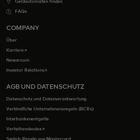
Geldautomaten finden
FAQs
COMPANY
Über
wird in einer neuen Registerkarte geöffnet
Karriere
Newsroom
wird in einer neuen Registerkarte geöffnet
Investor Relations
AGB UND DATENSCHUTZ
Datenschutz und Datenverantwortung
Verbindliche Unternehmensregeln (BCRs)
Interbankenentgelte
wird in einer neuen Registerkarte geöffnet
Verhaltenskodex
Switch-Regeln von Mastercard