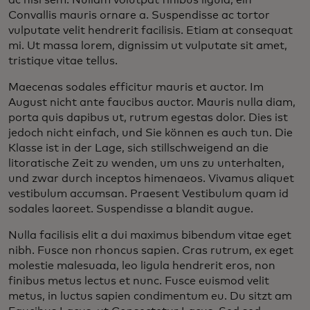
ac nisi sem. Nullam volutpat finibus ligula, ein
Convallis mauris ornare a. Suspendisse ac tortor
vulputate velit hendrerit facilisis. Etiam at consequat
mi. Ut massa lorem, dignissim ut vulputate sit amet,
tristique vitae tellus.
Maecenas sodales efficitur mauris et auctor. Im
August nicht ante faucibus auctor. Mauris nulla diam,
porta quis dapibus ut, rutrum egestas dolor. Dies ist
jedoch nicht einfach, und Sie können es auch tun. Die
Klasse ist in der Lage, sich stillschweigend an die
litoratische Zeit zu wenden, um uns zu unterhalten,
und zwar durch inceptos himenaeos. Vivamus aliquet
vestibulum accumsan. Praesent Vestibulum quam id
sodales laoreet. Suspendisse a blandit augue.
Nulla facilisis elit a dui maximus bibendum vitae eget
nibh. Fusce non rhoncus sapien. Cras rutrum, ex eget
molestie malesuada, leo ligula hendrerit eros, non
finibus metus lectus et nunc. Fusce euismod velit
metus, in luctus sapien condimentum eu. Du sitzt am