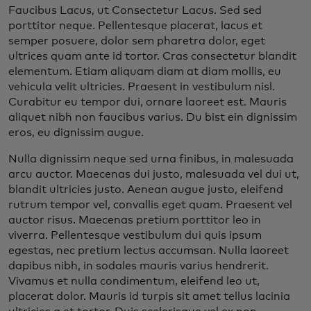
Faucibus Lacus, ut Consectetur Lacus. Sed sed
porttitor neque. Pellentesque placerat, lacus et
semper posuere, dolor sem pharetra dolor, eget
ultrices quam ante id tortor. Cras consectetur blandit
elementum. Etiam aliquam diam at diam mollis, eu
vehicula velit ultricies. Praesent in vestibulum nisl.
Curabitur eu tempor dui, ornare laoreet est. Mauris
aliquet nibh non faucibus varius. Du bist ein dignissim
eros, eu dignissim augue.
Nulla dignissim neque sed urna finibus, in malesuada
arcu auctor. Maecenas dui justo, malesuada vel dui ut,
blandit ultricies justo. Aenean augue justo, eleifend
rutrum tempor vel, convallis eget quam. Praesent vel
auctor risus. Maecenas pretium porttitor leo in
viverra. Pellentesque vestibulum dui quis ipsum
egestas, nec pretium lectus accumsan. Nulla laoreet
dapibus nibh, in sodales mauris varius hendrerit.
Vivamus et nulla condimentum, eleifend leo ut,
placerat dolor. Mauris id turpis sit amet tellus lacinia