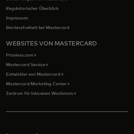
Regulatorischer Überblick
Impressum
Barrierefreiheit bei Mastercard
WEBSITES VON MASTERCARD
wird in einer neuen Registerkarte geöffnet
Priceless.com
wird in einer neuen Registerkarte geöffnet
Mastercard Service
wird in einer neuen Registerkarte ge
Entwickler von Mastercard
wird in einer neuen Registerkarte
Mastercard Marketing Center
wird in einer neuen Registerka
Zentrum für Inklusives Wachstum