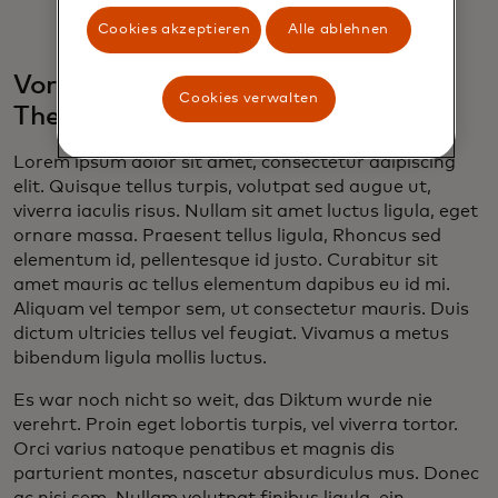
Cookies akzeptieren
Alle ablehnen
Vorlage für eine Autorenzeile zum
Cookies verwalten
Thema Thought Leadership
Lorem ipsum dolor sit amet, consectetur adipiscing
elit. Quisque tellus turpis, volutpat sed augue ut,
viverra iaculis risus. Nullam sit amet luctus ligula, eget
ornare massa. Praesent tellus ligula, Rhoncus sed
elementum id, pellentesque id justo. Curabitur sit
amet mauris ac tellus elementum dapibus eu id mi.
Aliquam vel tempor sem, ut consectetur mauris. Duis
dictum ultricies tellus vel feugiat. Vivamus a metus
bibendum ligula mollis luctus.
Es war noch nicht so weit, das Diktum wurde nie
verehrt. Proin eget lobortis turpis, vel viverra tortor.
Orci varius natoque penatibus et magnis dis
parturient montes, nascetur absurdiculus mus. Donec