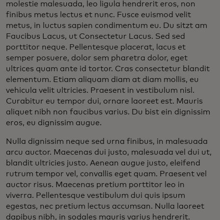
molestie malesuada, leo ligula hendrerit eros, non
finibus metus lectus et nunc. Fusce euismod velit
metus, in luctus sapien condimentum eu. Du sitzt am
Faucibus Lacus, ut Consectetur Lacus. Sed sed
porttitor neque. Pellentesque placerat, lacus et
semper posuere, dolor sem pharetra dolor, eget
ultrices quam ante id tortor. Cras consectetur blandit
elementum. Etiam aliquam diam at diam mollis, eu
vehicula velit ultricies. Praesent in vestibulum nisl.
Curabitur eu tempor dui, ornare laoreet est. Mauris
aliquet nibh non faucibus varius. Du bist ein dignissim
eros, eu dignissim augue.
Nulla dignissim neque sed urna finibus, in malesuada
arcu auctor. Maecenas dui justo, malesuada vel dui ut,
blandit ultricies justo. Aenean augue justo, eleifend
rutrum tempor vel, convallis eget quam. Praesent vel
auctor risus. Maecenas pretium porttitor leo in
viverra. Pellentesque vestibulum dui quis ipsum
egestas, nec pretium lectus accumsan. Nulla laoreet
dapibus nibh, in sodales mauris varius hendrerit.