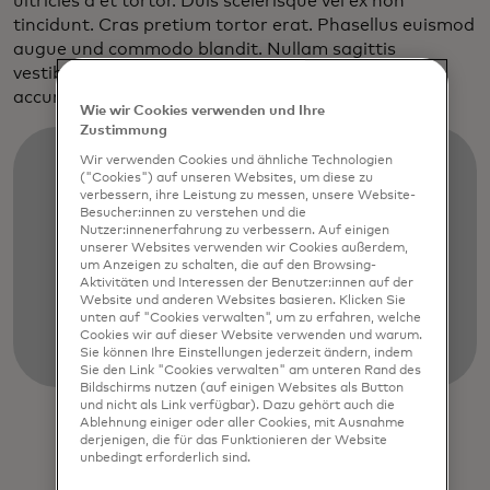
ultricies a et tortor. Duis scelerisque vel ex non
tincidunt. Cras pretium tortor erat. Phasellus euismod
augue und commodo blandit. Nullam sagittis
vestibulum ante et euismod. Etiam purus diam,
accumsan sit amet nisl quis, dapibus mattis augue.
Wie wir Cookies verwenden und Ihre
Zustimmung
Wir verwenden Cookies und ähnliche Technologien
("Cookies") auf unseren Websites, um diese zu
verbessern, ihre Leistung zu messen, unsere Website-
Besucher:innen zu verstehen und die
Nutzer:innenerfahrung zu verbessern. Auf einigen
unserer Websites verwenden wir Cookies außerdem,
um Anzeigen zu schalten, die auf den Browsing-
Aktivitäten und Interessen der Benutzer:innen auf der
Website und anderen Websites basieren. Klicken Sie
unten auf "Cookies verwalten", um zu erfahren, welche
Cookies wir auf dieser Website verwenden und warum.
Sie können Ihre Einstellungen jederzeit ändern, indem
Sie den Link "Cookies verwalten" am unteren Rand des
Bildschirms nutzen (auf einigen Websites als Button
und nicht als Link verfügbar). Dazu gehört auch die
Ablehnung einiger oder aller Cookies, mit Ausnahme
derjenigen, die für das Funktionieren der Website
unbedingt erforderlich sind.