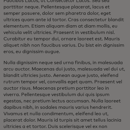
Faucibus Lacus, ut Consectetur Lacus. Sed sed
porttitor neque. Pellentesque placerat, lacus et
semper posuere, dolor sem pharetra dolor, eget
ultrices quam ante id tortor. Cras consectetur blandit
elementum. Etiam aliquam diam at diam mollis, eu
vehicula velit ultricies. Praesent in vestibulum nisl.
Curabitur eu tempor dui, ornare laoreet est. Mauris
aliquet nibh non faucibus varius. Du bist ein dignissim
eros, eu dignissim augue.
Nulla dignissim neque sed urna finibus, in malesuada
arcu auctor. Maecenas dui justo, malesuada vel dui ut,
blandit ultricies justo. Aenean augue justo, eleifend
rutrum tempor vel, convallis eget quam. Praesent vel
auctor risus. Maecenas pretium porttitor leo in
viverra. Pellentesque vestibulum dui quis ipsum
egestas, nec pretium lectus accumsan. Nulla laoreet
dapibus nibh, in sodales mauris varius hendrerit.
Vivamus et nulla condimentum, eleifend leo ut,
placerat dolor. Mauris id turpis sit amet tellus lacinia
ultricies a et tortor. Duis scelerisque vel ex non