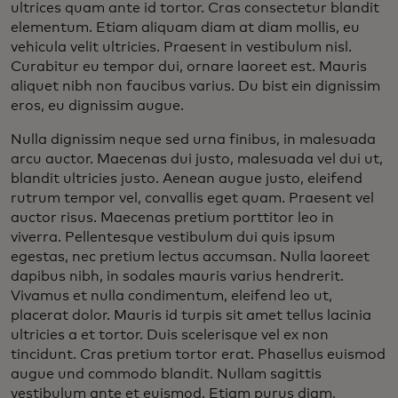
ultrices quam ante id tortor. Cras consectetur blandit
elementum. Etiam aliquam diam at diam mollis, eu
vehicula velit ultricies. Praesent in vestibulum nisl.
Curabitur eu tempor dui, ornare laoreet est. Mauris
aliquet nibh non faucibus varius. Du bist ein dignissim
eros, eu dignissim augue.
Nulla dignissim neque sed urna finibus, in malesuada
arcu auctor. Maecenas dui justo, malesuada vel dui ut,
blandit ultricies justo. Aenean augue justo, eleifend
rutrum tempor vel, convallis eget quam. Praesent vel
auctor risus. Maecenas pretium porttitor leo in
viverra. Pellentesque vestibulum dui quis ipsum
egestas, nec pretium lectus accumsan. Nulla laoreet
dapibus nibh, in sodales mauris varius hendrerit.
Vivamus et nulla condimentum, eleifend leo ut,
placerat dolor. Mauris id turpis sit amet tellus lacinia
ultricies a et tortor. Duis scelerisque vel ex non
tincidunt. Cras pretium tortor erat. Phasellus euismod
augue und commodo blandit. Nullam sagittis
vestibulum ante et euismod. Etiam purus diam,