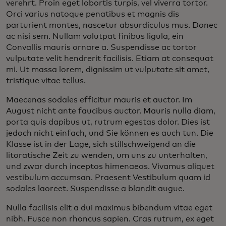
verehrt. Proin eget lobortis turpis, vel viverra tortor.
Orci varius natoque penatibus et magnis dis
parturient montes, nascetur absurdiculus mus. Donec
ac nisi sem. Nullam volutpat finibus ligula, ein
Convallis mauris ornare a. Suspendisse ac tortor
vulputate velit hendrerit facilisis. Etiam at consequat
mi. Ut massa lorem, dignissim ut vulputate sit amet,
tristique vitae tellus.
Maecenas sodales efficitur mauris et auctor. Im
August nicht ante faucibus auctor. Mauris nulla diam,
porta quis dapibus ut, rutrum egestas dolor. Dies ist
jedoch nicht einfach, und Sie können es auch tun. Die
Klasse ist in der Lage, sich stillschweigend an die
litoratische Zeit zu wenden, um uns zu unterhalten,
und zwar durch inceptos himenaeos. Vivamus aliquet
vestibulum accumsan. Praesent Vestibulum quam id
sodales laoreet. Suspendisse a blandit augue.
Nulla facilisis elit a dui maximus bibendum vitae eget
nibh. Fusce non rhoncus sapien. Cras rutrum, ex eget