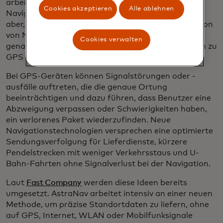
arbeitet GPS im Hintergrund, um alle Arten von
Cookies akzeptieren
Alle ablehnen
Navigationsbedürfnissen zu erfüllen. Was passiert
aber, wenn das GPS ausfällt? Die nächste Generation
von Navigationstechnologien wird potenziell
Cookies verwalten
genauere, zuverlässigere und sicherere Alternativen zu
GPS bieten.
Bei GPS-Geräten können Signalstörungen oder -
ausfälle auftreten, die die genaue Ortung
beeinträchtigen und dazu führen, dass Benutzer eine
Abzweigung verpassen oder Schwierigkeiten haben,
ein verlorenes Paket wiederzufinden. Neue
Navigationstechnologien versprechen eine optimierte
Sendungsverfolgung für Lieferdienste, kürzere
Pendelstrecken mit weniger Verkehrsstaus und U-
Bahn-Fahrten ohne Signalverlust bei der Navigation.
Laut
Fast Company
werden diese Ideen bereits
umgesetzt. AstraNav arbeitet intensiv an einer neuen
Methode, um präzise Standortdaten zu liefern, ohne
auf GPS, Internet, WLAN oder Mobilfunksignale