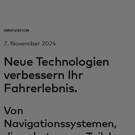
Für Sie
Für Unternehmen
INNOVATION
7. November 2024
Für die Welt
Neue Technologien
Für Innovatoren
verbessern Ihr
Fahrerlebnis.
Neuigkeiten und Trends
Von
Navigationssystemen,