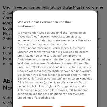
Und im vergangenen Monat kündigte Mastercard eine
Zusammenarbeit mit Vodafone und der Sumitomo
Corporation an
, um autonome Zahlungen zwischen
Wie wir Cookies verwenden und Ihre
Maschinen in der Fracht-, Schifffahrts-, Flotten- und
Zustimmung
Logistikbranche zu ermöglichen
– beispielsweise, um
Wir verwenden Cookies und ähnliche Technologien
Flottenbetreibern zu ermöglichen, autorisierte
("Cookies") auf unseren Websites, um diese zu
Zahlungen an Lade- oder Tankstellen durchzuführen.
verbessern, ihre Leistung zu messen, unsere Website-
Besucher:innen zu verstehen und die
Mit dem Einzug weiterer dieser Technologien und KI-
Nutzer:innenerfahrung zu verbessern. Auf einigen
unserer Websites verwenden wir Cookies außerdem,
Funktionen in Autos ist zu erwarten, dass das
um Anzeigen zu schalten, die auf den Browsing-
Fahrerlebnis noch intuitiver wird und die Fahrt noch
Aktivitäten und Interessen der Benutzer:innen auf der
mehr automatisierte Sicherheitsfunktionen umfasst.
Website und anderen Websites basieren. Klicken Sie
unten auf "Cookies verwalten", um zu erfahren, welche
Cookies wir auf dieser Website verwenden und warum.
Sie können Ihre Einstellungen jederzeit ändern, indem
Sie den Link "Cookies verwalten" am unteren Rand des
Abkehr von der traditionellen
Bildschirms nutzen (auf einigen Websites als Button
Navigation
und nicht als Link verfügbar). Dazu gehört auch die
Ablehnung einiger oder aller Cookies, mit Ausnahme
derjenigen, die für das Funktionieren der Website
Von der Fahrt zum Haus eines Freundes bis zur
unbedingt erforderlich sind.
Verfolgung Ihrer nächtlichen Uber Eats-Bestellung