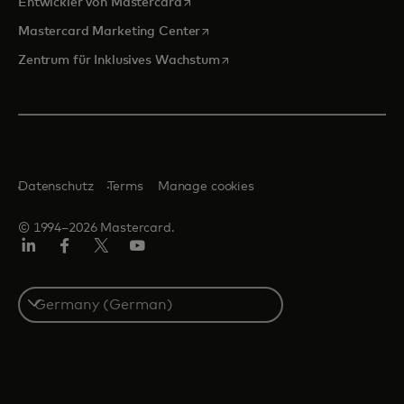
wird in einer neuen Registerkarte ge
Entwickler von Mastercard
wird in einer neuen Registerkarte
Mastercard Marketing Center
wird in einer neuen Registerka
Zentrum für Inklusives Wachstum
Datenschutz
Terms
Manage cookies
© 1994–2026 Mastercard.
Linkedin
Facebook
Twitter/X
Youtube
Select
a
country