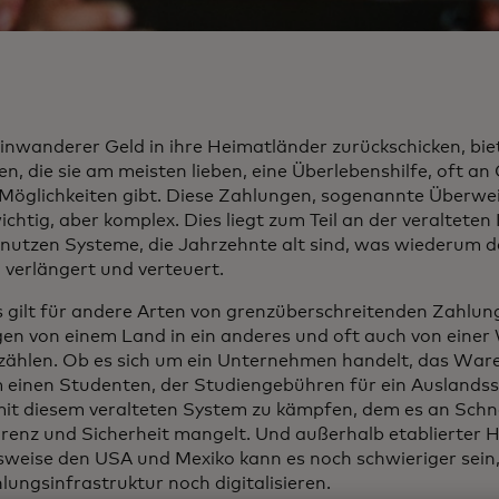
nwanderer Geld in ihre Heimatländer zurückschicken, bie
n, die sie am meisten lieben, eine Überlebenshilfe, oft an
Möglichkeiten gibt. Diese Zahlungen, sogenannte Überwe
chtig, aber komplex. Dies liegt zum Teil an der veralteten 
nutzen Systeme, die Jahrzehnte alt sind, was wiederum d
 verlängert und verteuert.
s gilt für andere Arten von grenzüberschreitenden Zahlun
en von einem Land in ein anderes und oft auch von einer
zählen. Ob es sich um ein Unternehmen handelt, das Ware
 einen Studenten, der Studiengebühren für ein Auslandsst
it diesem veralteten System zu kämpfen, dem es an Schnel
renz und Sicherheit mangelt. Und außerhalb etablierter 
lsweise den USA und Mexiko kann es noch schwieriger sein,
lungsinfrastruktur noch digitalisieren.