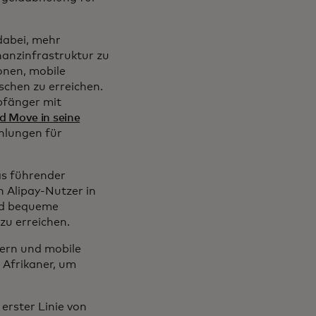
dabei, mehr
nanzinfrastruktur zu
onen, mobile
chen zu erreichen.
pfänger mit
d Move in seine
hlungen für
as führender
n Alipay-Nutzer in
und bequeme
zu erreichen.
ern und mobile
 Afrikaner, um
erster Linie von