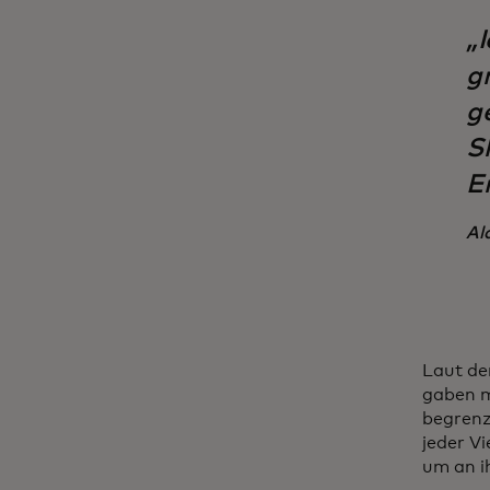
„I
g
g
Sh
E
Al
Laut de
gaben m
begrenz
jeder V
um an i