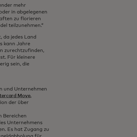
ender mehr
 oder in abgelegenen
aften zu florieren
el teilzunehmen.“
t, da jedes Land
Es kann Jahre
n zurechtzufinden,
st. Für kleinere
rig sein, die
en und Unternehmen
tercard Move,
ion der über
n Bereichen
e des Unternehmens
en. Es hat Zugang zu
rgeldabholung für