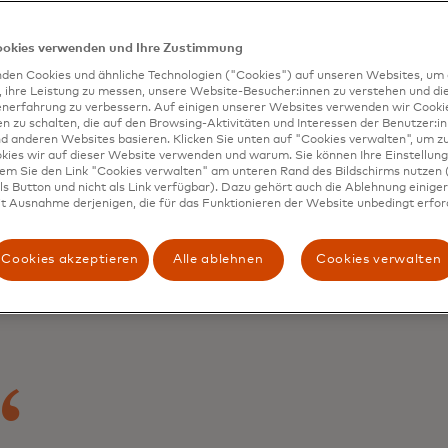
indernisse geben angesichts der jüngsten Entwicklungen A
is. Die Welt erlebt nicht nur eine globale Migration, sond
ookies verwenden und Ihre Zustimmung
h nach der Pandemie erholt, wobei der Wandel hin zur Digi
den Cookies und ähnliche Technologien ("Cookies") auf unseren Websites, um 
keiten eröffnet. „Früher nutzten Kleinunternehmer ausschl
, ihre Leistung zu messen, unsere Website-Besucher:innen zu verstehen und di
enerfahrung zu verbessern. Auf einigen unserer Websites verwenden wir Cook
cen und verkauften nur an Menschen, die leicht zu erreich
 zu schalten, die auf den Browsing-Aktivitäten und Interessen der Benutzer:in
d, Leiter Transfer Solutions bei Mastercard. „Nicht mehr.
d anderen Websites basieren. Klicken Sie unten auf "Cookies verwalten", um zu
kies wir auf dieser Website verwenden und warum. Sie können Ihre Einstellung
der zunehmenden Globalisierung Schritt halten zu könne
dem Sie den Link "Cookies verwalten" am unteren Rand des Bildschirms nutzen (
s Button und nicht als Link verfügbar). Dazu gehört auch die Ablehnung einiger 
ine Unternehmen sowie Banken, ihre Kunden und Verbrauch
t Ausnahme derjenigen, die für das Funktionieren der Website unbedingt erford
ueme Möglichkeiten für internationale Geldtransfers – au
zugänglichen Märkten tätig sind. Sie müssen außerdem 
keiten anbieten, wie die Menschen Gelder erhalten können,
Cookies akzeptieren
Alle ablehnen
Cookies verwalten
ten, mobile Geldbörsen, Karten oder Auszahlungsstellen.