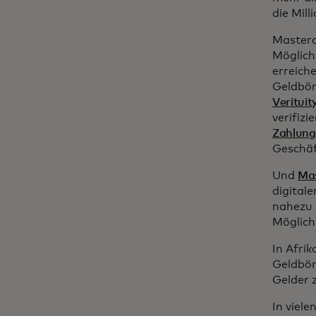
die Mil
Masterc
Möglich
erreich
Geldbör
Verituit
verifiz
Zahlung
Geschäf
Und
Mas
digital
nahezu 
Möglichk
In Afri
Geldbör
Gelder 
In viel