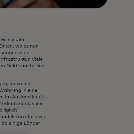
ten sie den
 Orten, wo es nur
isungen, sind
Infrastruktur. Viele
en Geldtransfer ins
gen, wozu alle
 Währung in eine
n im Ausland kauft,
udium zahlt, viele
ligkeit,
Handelskorridore wie
 da einige Länder