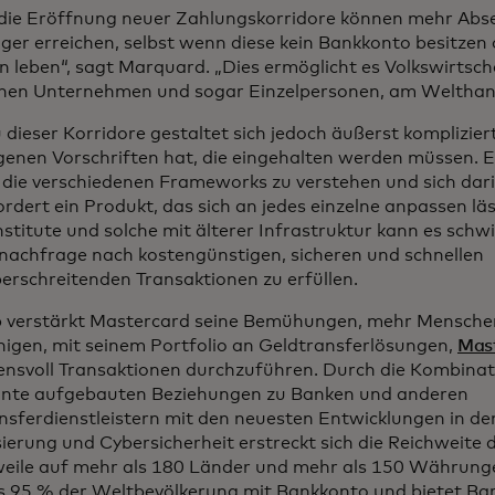
die Eröffnung neuer Zahlungskorridore können mehr Abs
er erreichen, selbst wenn diese kein Bankkonto besitzen
n leben“, sagt Marquard. „Dies ermöglicht es Volkswirtsch
inen Unternehmen und sogar Einzelpersonen, am Welthand
 dieser Korridore gestaltet sich jedoch äußerst komplizier
igenen Vorschriften hat, die eingehalten werden müssen. 
 die verschiedenen Frameworks zu verstehen und sich dari
rdert ein Produkt, das sich an jedes einzelne anpassen läs
stitute und solche mit älterer Infrastruktur kann es schwie
achfrage nach kostengünstigen, sicheren und schnellen
erschreitenden Transaktionen zu erfüllen.
 verstärkt Mastercard seine Bemühungen, mehr Mensch
higen, mit seinem Portfolio an Geldtransferlösungen,
Mas
ensvoll Transaktionen durchzuführen. Durch die Kombinat
nte aufgebauten Beziehungen zu Banken und anderen
nsferdienstleistern mit den neuesten Entwicklungen in de
isierung und Cybersicherheit erstreckt sich die Reichweit
weile auf mehr als 180 Länder und mehr als 150 Währung
s 95 % der Weltbevölkerung mit Bankkonto und bietet Ba