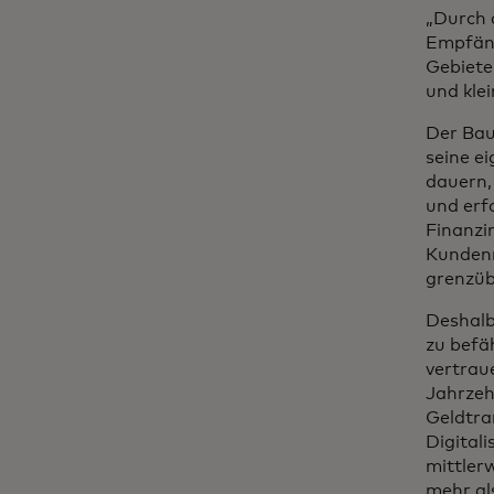
„Durch 
Empfäng
Gebiete
und kle
Der Bau
seine e
dauern,
und erfo
Finanzin
Kundenn
grenzüb
Deshalb
zu befä
vertrau
Jahrzeh
Geldtra
Digital
mittler
mehr al