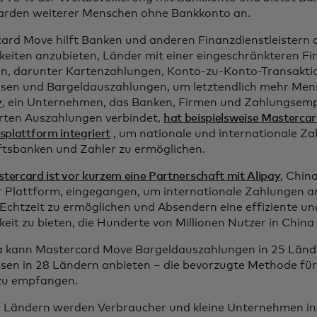
liarden weiterer Menschen ohne Bankkonto an.
ard Move hilft Banken und anderen Finanzdienstleistern 
keiten anzubieten, Länder mit einer eingeschränkteren Fi
en, darunter Kartenzahlungen, Konto-zu-Konto-Transakti
sen und Bargeldauszahlungen, um letztendlich mehr Mens
y
, ein Unternehmen, das Banken, Firmen und Zahlungsem
ierten Auszahlungen verbindet,
hat beispielsweise Mastercar
splattform integriert
, um nationale und internationale Za
tsbanken und Zahler zu ermöglichen.
tercard ist vor kurzem eine Partnerschaft mit Alipay
, Chin
er Plattform, eingegangen, um internationale Zahlungen a
Echtzeit zu ermöglichen und Absendern eine effiziente 
eit zu bieten, die Hunderte von Millionen Nutzer in China 
ka kann Mastercard Move Bargeldauszahlungen in 25 Länd
sen in 28 Ländern anbieten – die bevorzugte Methode für
zu empfangen.
en Ländern werden Verbraucher und kleine Unternehmen in 