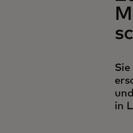
M
s
Sie
ers
und
in 