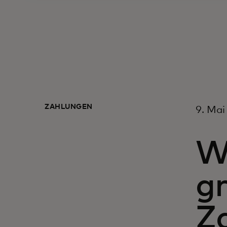
ZAHLUNGEN
9. Mai
W
g
Z