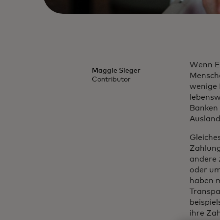
Wenn Ei
Maggie Sieger
Mensche
Contributor
wenige 
lebenswi
Banken 
Ausland
Gleiche
Zahlung
andere 
oder um
haben m
Transpa
beispie
ihre Zah