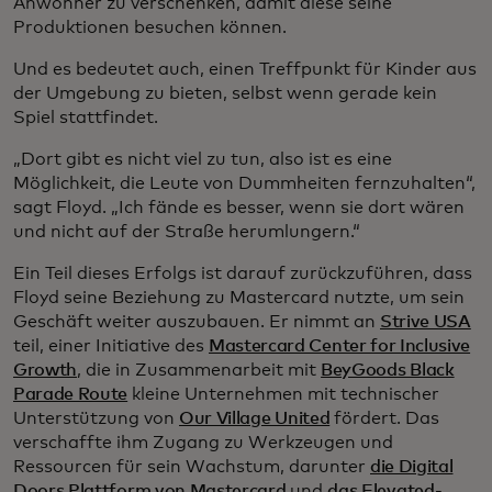
Anwohner zu verschenken, damit diese seine
Produktionen besuchen können.
Und es bedeutet auch, einen Treffpunkt für Kinder aus
der Umgebung zu bieten, selbst wenn gerade kein
Spiel stattfindet.
„Dort gibt es nicht viel zu tun, also ist es eine
Möglichkeit, die Leute von Dummheiten fernzuhalten“,
sagt Floyd. „Ich fände es besser, wenn sie dort wären
und nicht auf der Straße herumlungern.“
Ein Teil dieses Erfolgs ist darauf zurückzuführen, dass
Floyd seine Beziehung zu Mastercard nutzte, um sein
Geschäft weiter auszubauen. Er nimmt an
Strive USA
teil, einer Initiative des
Mastercard Center for Inclusive
Growth
, die in Zusammenarbeit mit
BeyGoods Black
Parade Route
kleine Unternehmen mit technischer
Unterstützung von
Our Village United
fördert. Das
verschaffte ihm Zugang zu Werkzeugen und
Ressourcen für sein Wachstum, darunter
die Digital
Doors Plattform von Mastercard
und
das Elevated-