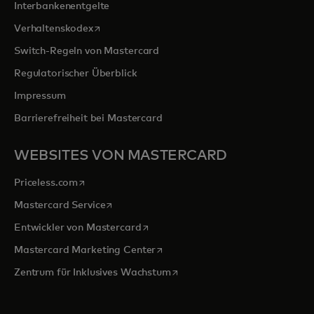
Interbankenentgelte
wird in einer neuen Registerkarte geöffnet
Verhaltenskodex
Switch-Regeln von Mastercard
Regulatorischer Überblick
Impressum
Barrierefreiheit bei Mastercard
WEBSITES VON MASTERCARD
wird in einer neuen Registerkarte geöffnet
Priceless.com
wird in einer neuen Registerkarte geöffnet
Mastercard Service
wird in einer neuen Registerkarte ge
Entwickler von Mastercard
wird in einer neuen Registerkarte
Mastercard Marketing Center
wird in einer neuen Registerka
Zentrum für Inklusives Wachstum