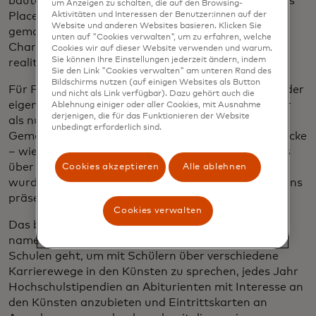
bauten es zu einem Black-Box-Theater namens Tre's
um Anzeigen zu schalten, die auf den Browsing-
Aktivitäten und Interessen der Benutzer:innen auf der
Place um. Das Theater hat es sich zur Aufgabe
Website und anderen Websites basieren. Klicken Sie
gemacht, vielfältigen und unterrepräsentierten
unten auf "Cookies verwalten", um zu erfahren, welche
Charakteren durch authentische, innovative und
Cookies wir auf dieser Website verwenden und warum.
Sie können Ihre Einstellungen jederzeit ändern, indem
realitätsnahe Geschichten eine Stimme zu geben.
Sie den Link "Cookies verwalten" am unteren Rand des
Bildschirms nutzen (auf einigen Websites als Button
Für Floyd wurde es zu einem „Juwel an einem Ort, der
und nicht als Link verfügbar). Dazu gehört auch die
eigentlich dunkel sein könnte“. Das Theater ist mehr
Ablehnung einiger oder aller Cookies, mit Ausnahme
derjenigen, die für das Funktionieren der Website
als nur ein Gebäude; es ist ein Zuhause in der
unbedingt erforderlich sind.
Gemeinde. Das bedeutet, dass er seine eigenen Stücke
– wie eines über Black Lives Matter und ein anderes
über eine schwarze Frau, bei der HIV diagnostiziert
Cookies akzeptieren
Alle ablehnen
wurde – über seine Produktionsfirma Tre Productions
präsentieren wird.
Cookies verwalten
Das bedeutet, eine gemeinnützige Organisation
namens
Elevating Voices
zu gründen, die in örtliche
Schulen geht, um mit Schülern über verschiedene
Karrierewege in den Künsten zu sprechen, jedes Jahr
Hochschulstipendien an Abiturienten mit Interesse an
den Künsten anzubieten und Eintrittskarten an