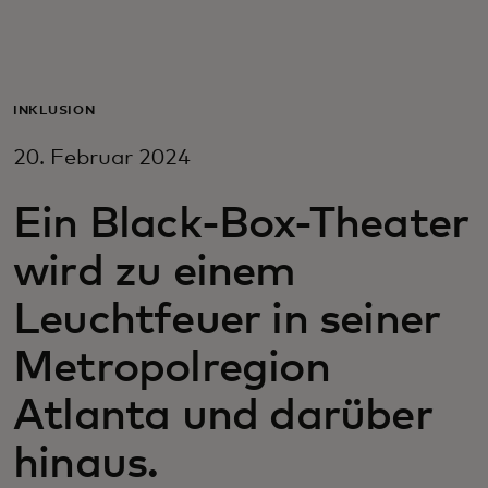
Für Sie
Für Unternehmen
INKLUSION
20. Februar 2024
Für die Welt
Ein Black-Box-Theater
Für Innovatoren
wird zu einem
Leuchtfeuer in seiner
Neuigkeiten und Trends
Metropolregion
Atlanta und darüber
hinaus.