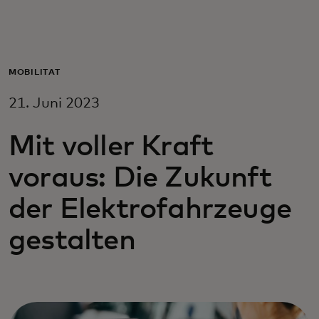
Für Sie
Für Unternehmen
MOBILITÄT
21. Juni 2023
Für die Welt
Mit voller Kraft
Für Innovatoren
voraus: Die Zukunft
der Elektrofahrzeuge
Neuigkeiten und Trends
gestalten