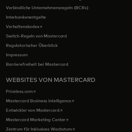
Verbindliche Unternehmensregeln (BCRs)
Interbankenentgelte
wird in einer neuen Registerkarte geöffnet
Verhaltenskodex
Switch-Regeln von Mastercard
Regulatorischer Überblick
Impressum
Barrierefreiheit bei Mastercard
WEBSITES VON MASTERCARD
wird in einer neuen Registerkarte geöffnet
Priceless.com
wird in einer neuen Registerka
Mastercard Business Intelligence
wird in einer neuen Registerkarte ge
Entwickler von Mastercard
wird in einer neuen Registerkarte
Mastercard Marketing Center
wird in einer neuen Registerka
Zentrum für Inklusives Wachstum