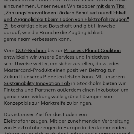
einzunehmen. Unser neues Whitepaper
mit dem Titel
„Zahlungsinnovationen fördern Benutzerfreundlichkeit
wi
und Zugänglichkeit beim Laden von Elektrofahrzeugen“
­
bekräftigt diese Botschaft und gibt Hinweise
darauf, wie die Branche die Zugänglichkeit
gemeinsam verbessern kann.
Vom
CO2-Rechner
bis zur
Priceless Planet Coalition
entwickeln wir unsere Services und Initiativen
schrittweise weiter, um sicherzustellen, dass jedes
Mastercard-Produkt einen positiven Beitrag zur
Zukunft unseres Planeten leisten kann. Mit unserem
Sustainability Innovation Lab
in Stockholm bieten wir
Fintechs und Partnern außerdem einen Inkubator, um
gemeinsam wirkungsvolle grüne Lösungen vom
Konzept bis zur Marktreife zu bringen.
Das ist unser Ziel für das Laden von
Elektrofahrzeugen. Mit der zunehmenden Verbreitung
von Elektrofahrzeugen in Europa in den kommenden