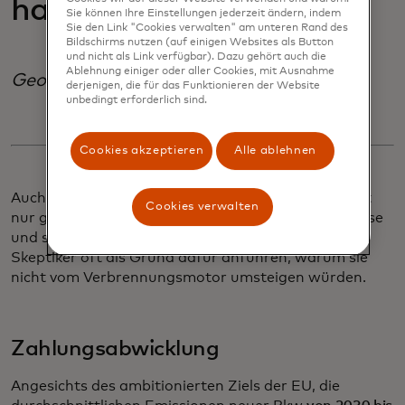
haben.“
Sie können Ihre Einstellungen jederzeit ändern, indem
Sie den Link "Cookies verwalten" am unteren Rand des
Bildschirms nutzen (auf einigen Websites als Button
und nicht als Link verfügbar). Dazu gehört auch die
Ablehnung einiger oder aller Cookies, mit Ausnahme
George Simon
derjenigen, die für das Funktionieren der Website
unbedingt erforderlich sind.
Cookies akzeptieren
Alle ablehnen
Auch wenn jeder einzelne Schritt isoliert betrachtet
Cookies verwalten
nur geringfügig erscheint, verlängerte er meine Reise
und stellt die Reibungspunkte dar, die Elektroauto-
Skeptiker oft als Grund dafür anführen, warum sie
nicht vom Verbrennungsmotor umsteigen würden.
Zahlungsabwicklung
Angesichts des ambitionierten Ziels der EU, die