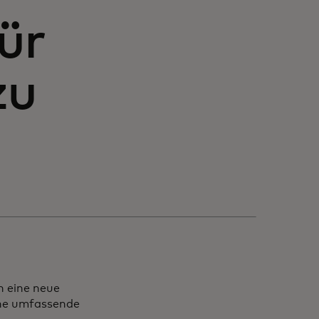
ür
zu
n eine neue
ine umfassende