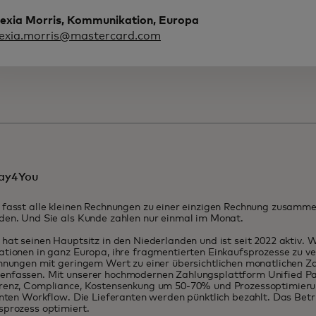
lexia Morris, Kommunikation, Europa
lexia.morris@mastercard.com
ay4You
fasst alle kleinen Rechnungen zu einer einzigen Rechnung zusammen
den. Und Sie als Kunde zahlen nur einmal im Monat.
hat seinen Hauptsitz in den Niederlanden und ist seit 2022 aktiv. W
tionen in ganz Europa, ihre fragmentierten Einkaufsprozesse zu ve
hnungen mit geringem Wert zu einer übersichtlichen monatlichen Z
nfassen. Mit unserer hochmodernen Zahlungsplattform Unified Pa
renz, Compliance, Kostensenkung um 50-70% und Prozessoptimierun
enten Workflow. Die Lieferanten werden pünktlich bezahlt. Das Betr
sprozess optimiert.