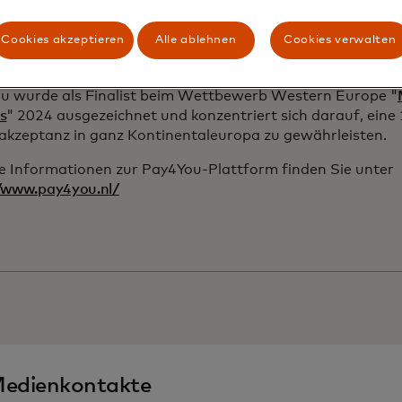
gsökosystem voranzutreiben. Pay4You wird auch die neues
stercard in der eingebetteten VCN-Technologie nutzen, di
Cookies akzeptieren
Alle ablehnen
Cookies verwalten
reinfachtes Onboarding zwischen Banken, Plattformen 
cht, um die Einführung virtueller Karten zu beschleunige
u wurde als Finalist beim Wettbewerb Western Europe "
s
" 2024 ausgezeichnet und konzentriert sich darauf, eine
akzeptanz in ganz Kontinentaleuropa zu gewährleisten.
e Informationen zur Pay4You-Plattform finden Sie unter
//www.pay4you.nl/
edienkontakte