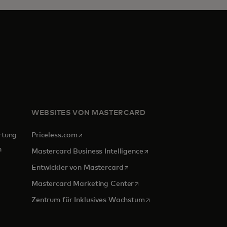
WEBSITES VON MASTERCARD
wird in einer neuen Registerkarte geöffnet
rtung
Priceless.com
n
wird in einer neuen Regi
Mastercard Business Intelligence
wird in einer neuen Registerka
Entwickler von Mastercard
wird in einer neuen Registe
Mastercard Marketing Center
uen Registerkarte geöffnet
wird in einer neuen Reg
Zentrum für Inklusives Wachstum