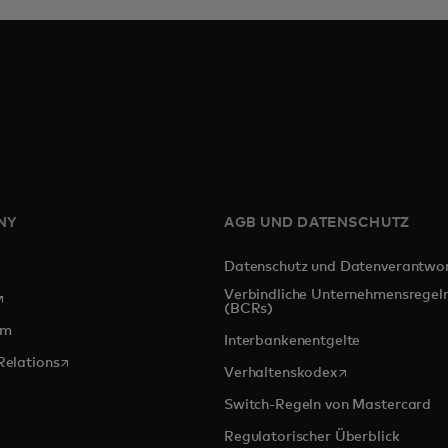
NY
AGB UND DATENSCHUTZ
Datenschutz und Datenverantwo
Verbindliche Unternehmensregel
ird in einer neuen Registerkarte geöffnet
(BCRs)
om
Interbankenentgelte
wird in einer neuen Registerkarte geöffnet
Relations
wird in einer ne
Verhaltenskodex
Switch-Regeln von Mastercard
Regulatorischer Überblick