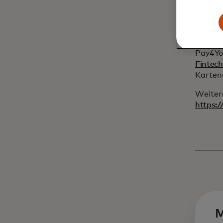
Zahlun
von Ma
und ve
ermögli
Pay4Yo
Fintech
Karten
Weiter
https:
M