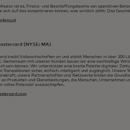
ission ist es, Finanz- und Beschaffungsteams von operativen Belas
e sich auf das konzentrieren können, was wirklich zählt: Das Geschä
4you.nl
astercard (NYSE: MA)
ard treibt Volkswirtschaften an und stärkt Menschen in über 200 
. Gemeinsam mit unseren Kunden bauen wir eine nachhaltige Wirtsc
ich sein können. Wir unterstützen eine breite Palette digitaler Za
n Transaktionen sicher, einfach, intelligent und zugänglich. Unsere 
onskraft, unsere Partnerschaften und Netzwerke bilden die Grundlag
 an Produkten und Dienstleistungen, die Menschen, Unternehmen u
ihr volles Potenzial auszuschöpfen.
stercard.com