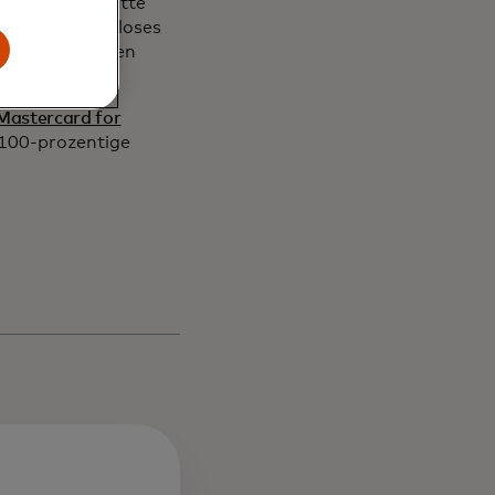
ten Fortschritte
e ein reibungsloses
und Unternehmen
n.
Mastercard for
 100-prozentige