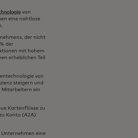
chnologie
von
en eine nahtlose
n.
rnehmens, der nicht
 % der
aktionen mit hohem
en erheblichen Teil
rtentechnologie von
zienz steigern und
n Mitarbeitern ein
ue Kartenflüsse zu
 zu Konto (A2A)
m Unternehmen eine