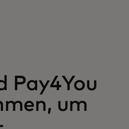
d Pay4You
mmen, um
-