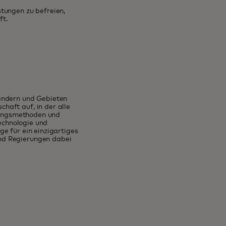
tungen zu befreien,
ft.
Ländern und Gebieten
haft auf, in der alle
hlungsmethoden und
Technologie und
e für ein einzigartiges
nd Regierungen dabei