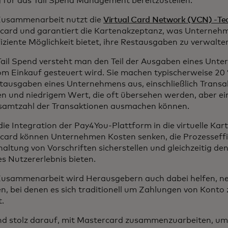
 für das Tail Spend Management bereitzustellen.
Zusammenarbeit nutzt die
Virtual Card Network (VCN) -Te
card und garantiert die Kartenakzeptanz, was Unternehm
iziente Möglichkeit bietet, ihre Restausgaben zu verwalte
Tail Spend versteht man den Teil der Ausgaben eines Unte
vom Einkauf gesteuert wird. Sie machen typischerweise 20
ausgaben eines Unternehmens aus, einschließlich Trans
n und niedrigem Wert, die oft übersehen werden, aber ein
samtzahl der Transaktionen ausmachen können.
ie Integration der Pay4You-Plattform in die virtuelle Ka
card können Unternehmen Kosten senken, die Prozesseffi
haltung von Vorschriften sicherstellen und gleichzeitig de
es Nutzererlebnis bieten.
Zusammenarbeit wird Herausgebern auch dabei helfen, ne
n, bei denen es sich traditionell um Zahlungen von Konto
t.
ind stolz darauf, mit Mastercard zusammenzuarbeiten, u