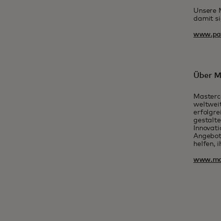
Unsere M
damit si
www.pay
Über M
Masterc
weltweit
erfolgre
gestalte
Innovati
Angebot
helfen, 
www.ma