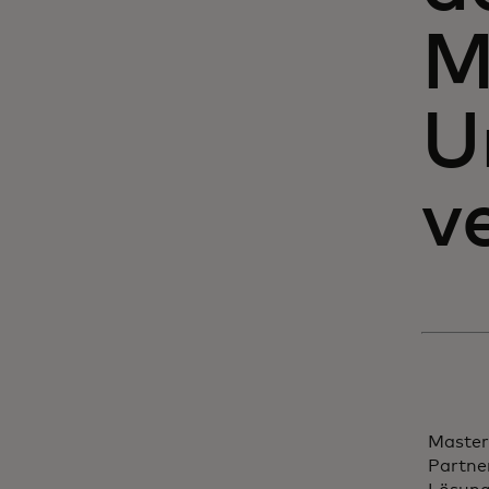
M
U
v
Master
Partne