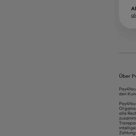
A
a
Über P
Pay4You 
den Kun
Pay4You 
Organisa
alle Rec
zusamme
Transpa
intellig
Zahlung