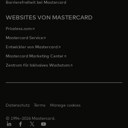
Barrierefreiheit bei Mastercard
WEBSITES VON MASTERCARD
wird in einer neuen Registerkarte geöffnet
Priceless.com
wird in einer neuen Registerkarte geöffnet
Mastercard Service
wird in einer neuen Registerkarte ge
Entwickler von Mastercard
wird in einer neuen Registerkarte
Mastercard Marketing Center
wird in einer neuen Registerka
Zentrum für Inklusives Wachstum
Datenschutz
Terms
Manage cookies
© 1994–2026 Mastercard.