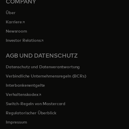
COMPANY
Über
wird in einer neuen Registerkarte geöffnet
Karriere
Newsroom
wird in einer neuen Registerkarte geöffnet
Investor Relations
AGB UND DATENSCHUTZ
Datenschutz und Datenverantwortung
Verbindliche Unternehmensregeln (BCRs)
Interbankenentgelte
wird in einer neuen Registerkarte geöffnet
Verhaltenskodex
Switch-Regeln von Mastercard
Regulatorischer Überblick
Impressum