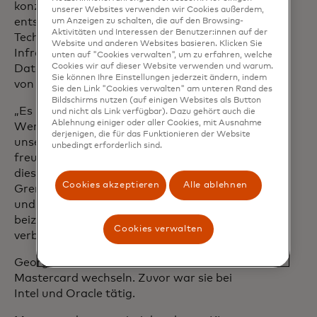
konzentriert. George wird auch eine
unserer Websites verwenden wir Cookies außerdem,
entscheidende Rolle dabei spielen, die
um Anzeigen zu schalten, die auf den Browsing-
Aktivitäten und Interessen der Benutzer:innen auf der
Technologie, die Tools und die
Website und anderen Websites basieren. Klicken Sie
Infrastruktur mitzugestalten, um die
unten auf "Cookies verwalten", um zu erfahren, welche
Cookies wir auf dieser Website verwenden und warum.
Datenwissenschaftler und KI-Talente
Sie können Ihre Einstellungen jederzeit ändern, indem
von Mastercard zu unterstützen.
Sie den Link "Cookies verwalten" am unteren Rand des
Bildschirms nutzen (auf einigen Websites als Button
„Es ist klar, dass KI und Daten nicht nur
und nicht als Link verfügbar). Dazu gehört auch die
Ablehnung einiger oder aller Cookies, mit Ausnahme
Werkzeuge sind – sie sind die Grundlage
derjenigen, die für das Funktionieren der Website
unserer Zukunft“, sagte George. „Ich
unbedingt erforderlich sind.
freue mich auf die Zusammenarbeit mit
diesem talentierten Team, um die
Cookies akzeptieren
Alle ablehnen
Grenzen des Machbaren zu erweitern
und zur Mission von Mastercard
beizutragen, die digitale Wirtschaft zu
Cookies verwalten
verbinden und voranzutreiben.“
George wird am 24. Februar zu
Mastercard wechseln. Zuvor war sie bei
Intel und Oracle tätig.