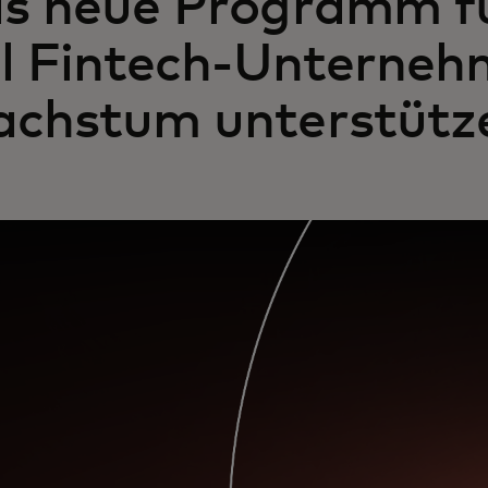
s neue Programm f
ll Fintech-Unterne
chstum unterstütz