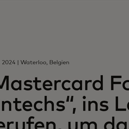
i 2024 | Waterloo, Belgien
Mastercard F
intechs“, ins 
erufen, um da