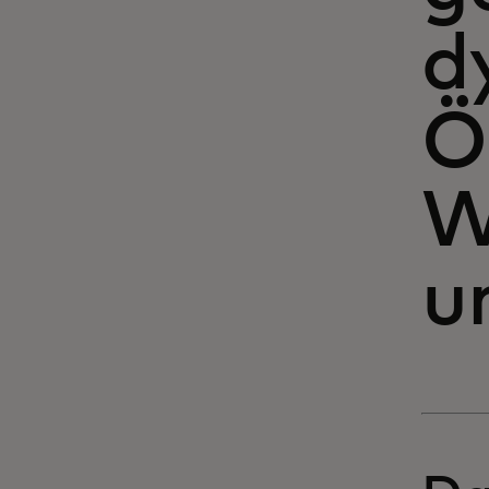
d
Ö
W
u