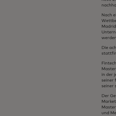
nachha
Nach e
Wettbew
Madrid,
Untern
werden
Die ach
stattfi
Fintech
Master
in der 
seiner 
seiner
Der Ge
Market
Master
und Me