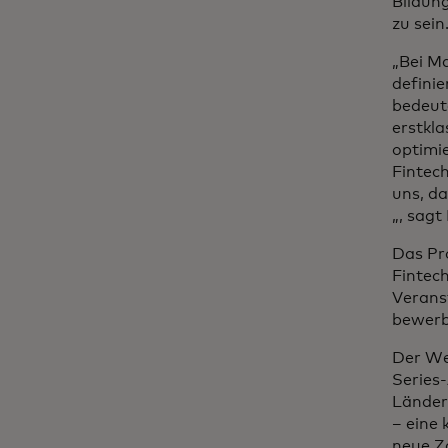
Bildung
zu sein
„Bei M
defini
bedeute
erstkl
optimie
Fintec
uns, d
„,
sagt
Das Pr
Fintec
Verans
bewerb
Der We
Series
Länder 
– eine
neue Z