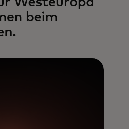
ür Westeuropa
hmen beim
en.