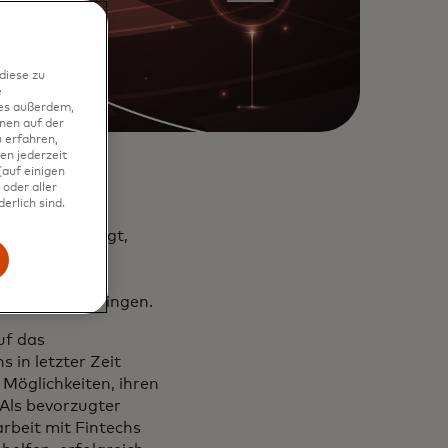
diese zu
e
ies außerdem,
nen auf der
 erfahren,
en jederzeit
auf einigen
oder aller
erlich sind.
hs
“ angekündigt,
 Westeuropa
en soll, um
te Level zu bringen.
uf das
 in letzter Zeit
 Möglichkeiten, ihren
Als bevorzugter
rbeit mit Fintechs