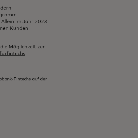
ndern
rogramm
 Allein im Jahr 2023
inen Kunden
ie Möglichkeit zur
forfintechs
obank-Fintechs auf der