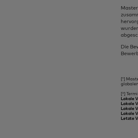
Master
zusamm
hervor
wurden
abgesc
Die Be
Bewerb
[¹] Mast
globale
[²] Term
Lokale V
Lokale 
Lokale V
Lokale 
Letzte V