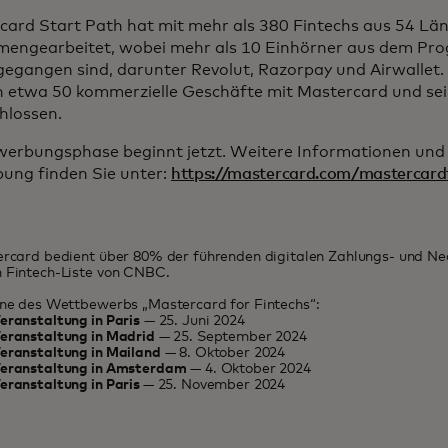
card Start Path hat mit mehr als 380 Fintechs aus 54 Lä
engearbeitet, wobei mehr als 10 Einhörner aus dem P
gegangen sind, darunter Revolut, Razorpay und Airwallet.
 etwa 50 kommerzielle Geschäfte mit Mastercard und se
hlossen.
werbungsphase beginnt jetzt. Weitere Informationen und d
ung finden Sie unter:
https://mastercard.com/mastercard
ercard bedient über 80% der führenden digitalen Zahlungs- und Ne
n Fintech-Liste von CNBC.
ine des Wettbewerbs „Mastercard for Fintechs“:
eranstaltung in Paris
— 25. Juni 2024
Veranstaltung in Madrid
— 25. September 2024
eranstaltung in Mailand
— 8. Oktober 2024
Veranstaltung in Amsterdam
— 4. Oktober 2024
eranstaltung in Paris
— 25. November 2024