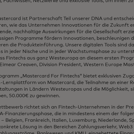
, Fachwissen, Netzwerke und exklusive Tools, um ihnen zu 
.
astercard ist Partnerschaft Teil unserer DNA und entsche
eren, wie das Unternehmen Innovationen für die Zukunft e
nde, nachhaltige Auswirkungen für die Gesellschaft erzie
assigen Programme fördern Innovationen, beschleunigen
ren die Produkteinführung. Unsere digitalen Tools sind d
hs in jeder Nische und in jeder Wachstumsphase zu unters
ass Fintechs aus ganz Westeuropa an diesem ersten Pro
 Eimear Creaven, Division President, Western Europe Mas
ogramm „Mastercard For Fintechs“ bietet exklusiven Zuga
h-Lernplattform von Mastercard, die Teilnahme an einer R
taltungen in Ländern Westeuropas und die Möglichkeit, s
en, 50.000€ zu gewinnen.
ttbewerb richtet sich an Fintech-Unternehmen in der Pre
-A-Finanzierungsphase, die in mindestens einem der folg
– Belgien, Frankreich, Italien, Luxemburg, Niederlande, 
 konkrete Lösung in den Bereichen Zahlungsverkehr, Web3 
ahlungsströme, Bankwesen und KMU, eingebettete Finan