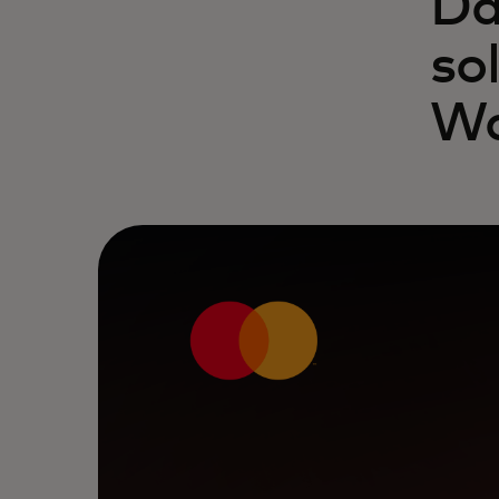
Da
so
Wa