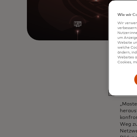
Wie wir C
Wir verwen
verbessern
Nutzer:inn
um Anzeigen
Website un
welche Coo
ändern, in
Websites al
Cookies, mi
Master
dem ne
unters
kontin
„Maste
herausf
konfron
Weg zu
Netzwe