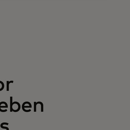
or
Leben
s