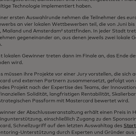
ltige Technologie implementiert haben.
iner ersten Auswahlrunde nehmen die Teilnehmer des eur
erbs an vier lokalen Wettbewerben teil, die von Juni bis 
 Mailand und Amsterdam² stattfinden. In jeder Stadt tret
ehmen gegeneinander an, aus denen jeweils zwei lokale 
.
t lokalen Gewinner treten dann im Finale an, das Ende des
nden wird.
s müssen ihre Projekte vor einer Jury vorstellen, die sich 
card und externen Partnern zusammensetzt, gefolgt von e
jedes Projekt nach der Expertise des Teams, der Innovatio
finanziellen Solidität, langfristigen Rentabilität, Skalierb
 strategischen Passform mit Mastercard bewertet wird.
winner der Abschlussveranstaltung erhält einen Preis in
ingunterstützung, einschließlich Zugang zu den Sponsor
card, Schnellzugriff auf den letzten Auswahltag des
Star
ntoring-Unterstützung durch Experten und Gründer au