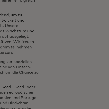
helfen, erfolgreich
idend, um zu
ntwickelt und
lt. Unsere
 das Wachstum und
arauf ausgelegt,
tützen. Wir freuen
gramm teilnehmen
tercard.
ng zur speziellen
eihe von Fintech-
ich um die Chance zu
-Seed-, Seed- oder
enden europäischen
Spanien und Portugal
und Blockchain,
zierung und/oder