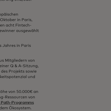
opäischen
Oktober in Paris,
en acht Fintech-
Gewinner ausgewählt
 Jahres in Paris
aus Mitgliedern von
iner Q & A-Sitzung,
n des Projekts sowie
arkeitspotenzial und
 Höhe von 50.000€ an
ing-Ressourcen von
t Path-Programms
s dem Ökosystem.