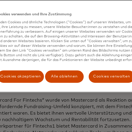
ookies verwenden und Ihre Zustimmung
den Cookies und ähnliche Technologien ("Cookies") auf unseren Websites, um 
, ihre Leistung zu messen, unsere Website-Besucher:innen zu verstehen und di
enerfahrung zu verbessern. Auf einigen unserer Websites verwenden wir Cook
 zu schalten, die auf den Browsing-Aktivitäten und Interessen der Benutzer:in
d anderen Websites basieren. Klicken Sie unten auf "Cookies verwalten", um zu
kies wir auf dieser Website verwenden und warum. Sie können Ihre Einstellung
dem Sie den Link "Cookies verwalten" am unteren Rand des Bildschirms nutzen (
s Button und nicht als Link verfügbar). Dazu gehört auch die Ablehnung einiger 
t Ausnahme derjenigen, die für das Funktionieren der Website unbedingt erford
card hat heute die Einführung von „
Mastercard For Fintec
uen Programm des Unternehmens, das Fintechs in ganz
Cookies akzeptieren
Alle ablehnen
Cookies verwalten
tützen und sie mit den Tools und dem Fachwissen ausstatt
uierliches Wachstum voranzutreiben und sie auf das nächs
rcard For Fintechs“ wurde von Mastercard als Reaktion a
ordernde Fundraising-Umfeld konzipiert, mit dem Fintechs
tiert waren. Es bietet ihnen wertvolle Unterstützung und
 nachhaltigem Wachstum und Rentabilität fortzusetzen. 
rkpartner für Fintechs1 bietet Mastercard in Zusammena