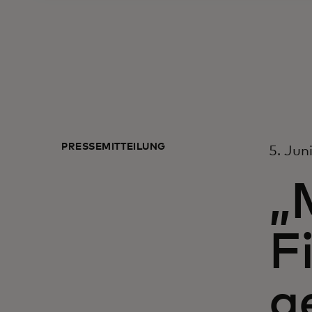
PRESSEMITTEILUNG
5. Jun
„
F
g