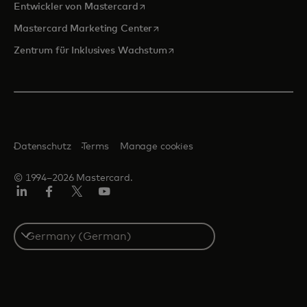
wird in einer neuen Registerkarte ge
Entwickler von Mastercard
wird in einer neuen Registerkarte
Mastercard Marketing Center
wird in einer neuen Registerka
Zentrum für Inklusives Wachstum
Datenschutz
Terms
Manage cookies
© 1994–2026 Mastercard.
Linkedin
Facebook
Twitter/X
Youtube
Select
a
country