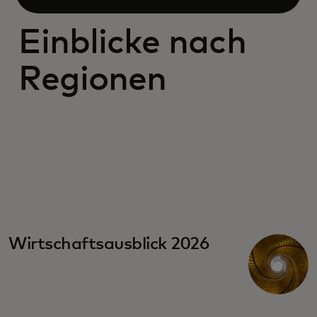
Öffnen
Einblicke nach
Regionen
wird in einer neuen Registerkarte geöffnet
Wirtschaftsausblick 2026