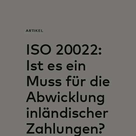
Für Sie
Für Unternehmen
ARTIKEL
ISO 20022:
Für die Welt
Ist es ein
Für Innovatoren
Muss für die
Neuigkeiten und Trends
Abwicklung
inländischer
Zahlungen?