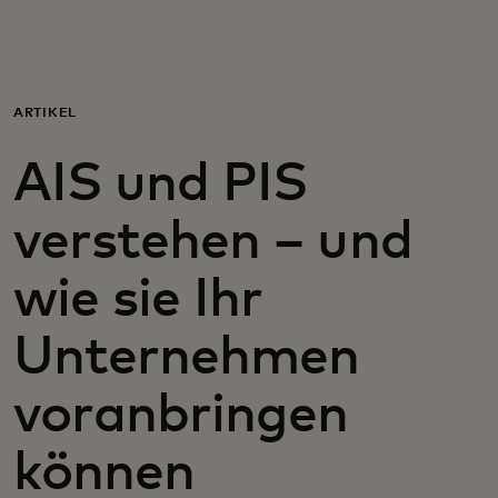
Für Sie
Für Unternehmen
ARTIKEL
AIS und PIS
Für die Welt
verstehen – und
Für Innovatoren
wie sie Ihr
Neuigkeiten und Trends
Unternehmen
voranbringen
können