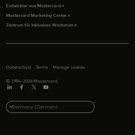
wird in einer neuen Registerkarte ge
Entwickler von Mastercard
wird in einer neuen Registerkarte
Mastercard Marketing Center
wird in einer neuen Registerka
Zentrum für Inklusives Wachstum
Datenschutz
Terms
Manage cookies
© 1994–2026 Mastercard.
Linkedin
Facebook
Twitter/X
Youtube
Select
a
country