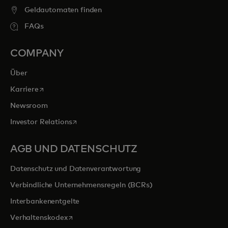
Geldautomaten finden
FAQs
COMPANY
Über
wird in einer neuen Registerkarte geöffnet
Karriere
Newsroom
wird in einer neuen Registerkarte geöffnet
Investor Relations
AGB UND DATENSCHUTZ
Datenschutz und Datenverantwortung
Verbindliche Unternehmensregeln (BCRs)
Interbankenentgelte
wird in einer neuen Registerkarte geöffnet
Verhaltenskodex