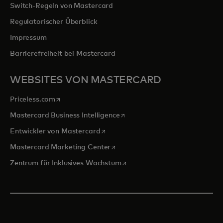
Switch-Regeln von Mastercard
Regulatorischer Überblick
Impressum
Barrierefreiheit bei Mastercard
WEBSITES VON MASTERCARD
wird in einer neuen Registerkarte geöffnet
Priceless.com
wird in einer neuen Registerka
Mastercard Business Intelligence
wird in einer neuen Registerkarte ge
Entwickler von Mastercard
wird in einer neuen Registerkarte
Mastercard Marketing Center
wird in einer neuen Registerka
Zentrum für Inklusives Wachstum