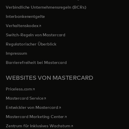
Verbindliche Unternehmensregeln (BCRs)
Interbankenentgelte
wird in einer neuen Registerkarte geöffnet
Verhaltenskodex
Switch-Regeln von Mastercard
Regulatorischer Überblick
Impressum
Barrierefreiheit bei Mastercard
WEBSITES VON MASTERCARD
wird in einer neuen Registerkarte geöffnet
Priceless.com
wird in einer neuen Registerkarte geöffnet
Mastercard Service
wird in einer neuen Registerkarte ge
Entwickler von Mastercard
wird in einer neuen Registerkarte
Mastercard Marketing Center
wird in einer neuen Registerka
Zentrum für Inklusives Wachstum