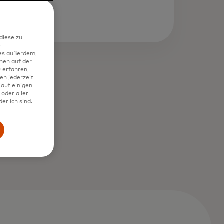
diese zu
e
ies außerdem,
nen auf der
 erfahren,
en jederzeit
auf einigen
oder aller
erlich sind.