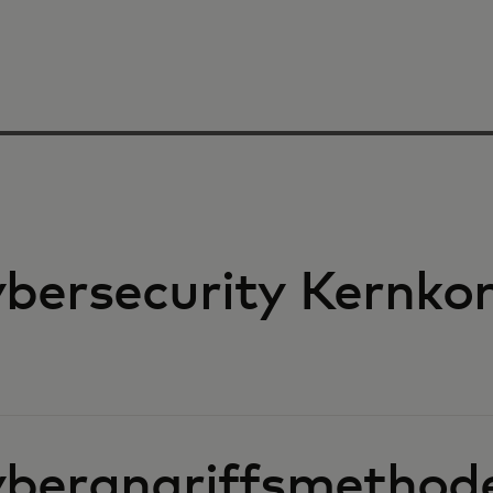
bersecurity Kernko
berangriffsmethod