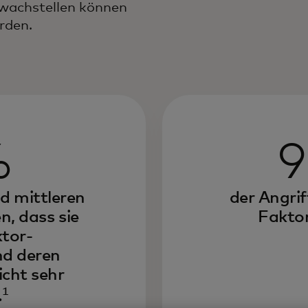
hwachstellen können
rden.
%
9
d mittleren
der Angrif
, dass sie
Faktor
ktor-
nd deren
icht sehr
1
.