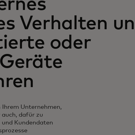
ternes
es Verhalten u
ierte oder
 Geräte
hren
in Ihrem Unternehmen,
 auch, dafür zu
s- und Kundendaten
tsprozesse