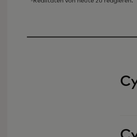
-Realitäten von heute zu reagieren.
Cy
Cy