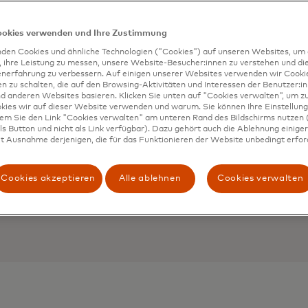
ookies verwenden und Ihre Zustimmung
den Cookies und ähnliche Technologien ("Cookies") auf unseren Websites, um 
, ihre Leistung zu messen, unsere Website-Besucher:innen zu verstehen und di
enerfahrung zu verbessern. Auf einigen unserer Websites verwenden wir Cook
 zu schalten, die auf den Browsing-Aktivitäten und Interessen der Benutzer:in
d anderen Websites basieren. Klicken Sie unten auf "Cookies verwalten", um zu
kies wir auf dieser Website verwenden und warum. Sie können Ihre Einstellung
dem Sie den Link "Cookies verwalten" am unteren Rand des Bildschirms nutzen (
kriminellen ist eine
s Button und nicht als Link verfügbar). Dazu gehört auch die Ablehnung einiger 
t Ausnahme derjenigen, die für das Funktionieren der Website unbedingt erford
s Unternehmens. Das
 mit Experten-Tools
Cookies akzeptieren
Alle ablehnen
Cookies verwalten