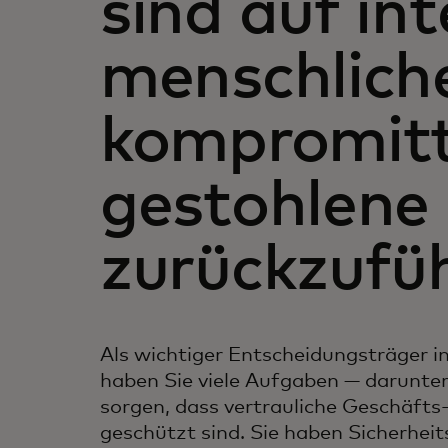
sind auf in
menschlich
kompromitt
gestohlene
zurückzufü
Als wichtiger Entscheidungsträger 
haben Sie viele Aufgaben — darunter
sorgen, dass vertrauliche Geschäft
geschützt sind. Sie haben Sicherhei