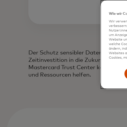
Wie wir C
Wir verwen
verbessern
Nutzer:inn
um Anzeigen
Website un
welche Coo
ändern, in
Der Schutz sensibler Daten vor Cyber
Websites al
Cookies, mi
Zeitinvestition in die Zukunft Ihre
Mastercard Trust Center kann Ihnen
und Ressourcen helfen.