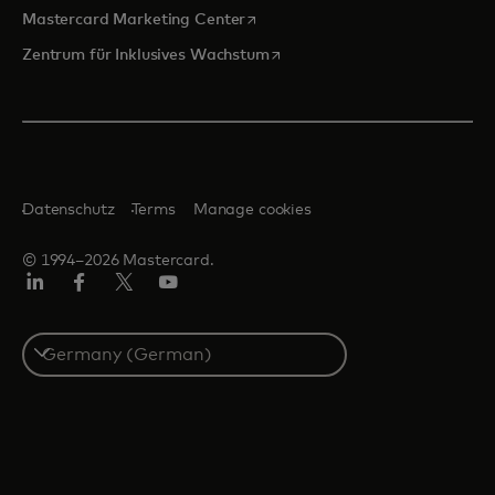
wird in einer neuen Registerkarte
Mastercard Marketing Center
wird in einer neuen Registerka
Zentrum für Inklusives Wachstum
Datenschutz
Terms
Manage cookies
© 1994–2026 Mastercard.
Linkedin
Facebook
Twitter/X
Youtube
Select
a
country