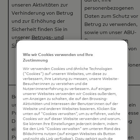
daran, Ihre
unseren Aktivitäten zur
personenbezogenen
Verhinderung von Betrug
Daten zum Schutz vor
und zur Erhöhung der
Betrug zu verwenden,
Sicherheit finden Sie in
sowie um unser ABU-
unserer
Betrugs- und
Programm, unser
Sicherheitsrichtlinie
.
Netzwerk und die von
Wie wir Cookies verwenden und Ihre
uns verarbeiteten
Zustimmung
Zahlungstransaktione
Wir verwenden Cookies und ähnliche Technologien
zu sichern.
("Cookies") auf unseren Websites, um diese zu
verbessern, ihre Leistung zu messen, unsere Website-
Besucher:innen zu verstehen und die
Nutzer:innenerfahrung zu verbessern. Auf einigen
unserer Websites verwenden wir Cookies außerdem,
Bewertung, Verbesserung
Wir oder eine
um Anzeigen zu schalten, die auf den Browsing-
Aktivitäten und Interessen der Benutzer:innen auf der
und Entwicklung unserer
Drittpartei haben ein
Website und anderen Websites basieren. Klicken Sie
Produkte und
berechtigtes Interesse
unten auf "Cookies verwalten", um zu erfahren, welche
Cookies wir auf dieser Website verwenden und warum.
Dienstleistungen,
an der Verwendung
Sie können Ihre Einstellungen jederzeit ändern, indem
einschließlich des ABU-
Ihrer
Sie den Link "Cookies verwalten" am unteren Rand des
Bildschirms nutzen (auf einigen Websites als Button
Programms.
personenbezogenen
und nicht als Link verfügbar). Dazu gehört auch die