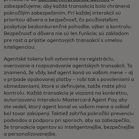
zabezpečujeme, aby každá transakcia bola chránená
pokročilým zabezpečením. Pri každej interakcii sú
prioritou dôvera a bezpečnosť, čo používateľom
poskytuje bezkonkurenčné pohodlie, výber a kontrolu.
Bezpečnosť a dôvera nie sú len funkcie; sú základom
pre rast a prijatie agentových transakcií s umelou
inteligenciou.
Agentské tokeny boli vytvorené na registráciu,
overovanie a rozpoznávanie agentských transakcií. To
znamená, že vždy, keď agent koná vo vašom mene – aj
v prípade opakovanej platby – robí tak s povoleniami a
obmedzeniami, ktoré si definujete, takže máte plnú
kontrolu. Každá transakcia je viazaná na konkrétnu,
autorizovanú interakciu Mastercard Agent Pay, aby
ste vedeli, ktorý agent konal vo vašom mene a odkiaľ
bol tovar zakúpený. Taktiež zahŕňa pokročilú prevenciu
podvodov a podporu pri sporoch, aby sa zabezpečilo,
že transakcie agentov sú inteligentnejšie, bezpečnejšie
a personalizovanejšie.