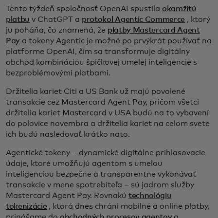
Tento týždeň spoločnosť OpenAI spustila
okamžitú
platbu
v ChatGPT a
protokol Agentic Commerce
, ktorý
ju poháňa, čo znamená, že
platby Mastercard Agent
Pay
a tokeny Agentic je možné po prvýkrát používať na
platforme OpenAI, čím sa transformuje digitálny
obchod kombináciou špičkovej umelej inteligencie s
bezproblémovými platbami.
Držitelia kariet Citi a US Bank už majú povolené
transakcie cez Mastercard Agent Pay, pričom všetci
držitelia kariet Mastercard v USA budú na to vybavení
do polovice novembra a držitelia kariet na celom svete
ich budú nasledovať krátko nato.
Agentické tokeny – dynamické digitálne prihlasovacie
údaje, ktoré umožňujú agentom s umelou
inteligenciou bezpečne a transparentne vykonávať
transakcie v mene spotrebiteľa – sú jadrom služby
Mastercard Agent Pay. Rovnakú
technológiu
tokenizácie
, ktorá dnes chráni mobilné a online platby,
prinášame do
obchodných procesov agentov
a