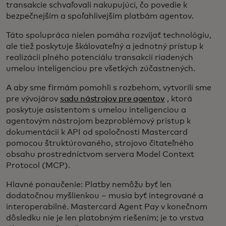
transakcie schvaľovali nakupujúci, čo povedie k
bezpečnejším a spoľahlivejším platbám agentov.
Táto spolupráca nielen pomáha rozvíjať technológiu,
ale tiež poskytuje škálovateľný a jednotný prístup k
realizácii plného potenciálu transakcií riadených
umelou inteligenciou pre všetkých zúčastnených.
A aby sme firmám pomohli s rozbehom, vytvorili sme
pre vývojárov
sadu nástrojov pre agentov
, ktorá
poskytuje asistentom s umelou inteligenciou a
agentovým nástrojom bezproblémový prístup k
dokumentácii k API od spoločnosti Mastercard
pomocou štruktúrovaného, strojovo čitateľného
obsahu prostredníctvom servera Model Context
Protocol (MCP).
Hlavné ponaučenie: Platby nemôžu byť len
dodatočnou myšlienkou – musia byť integrované a
interoperabilné. Mastercard Agent Pay v konečnom
dôsledku nie je len platobným riešením; je to vrstva