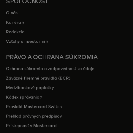
SPOLOČNOSŤ
O nás
opens in a new tab
Kariéra
Redakcia
opens in a new tab
Vzťahy s investormi
PRÁVO A OCHRANA SÚKROMIA
Ochrana súkromia a zodpovednosť za údaje
Záväzné firemné pravidlá (BCR)
Medzibankové poplatky
opens in a new tab
Kódex správania
Pravidlá Mastercard Switch
Prehľad právnych predpisov
Prístupnosť v Mastercard