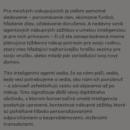
Pre mnohých nakupujúcich je cieľom samotné
sledovanie – porovnávanie cien, skúmanie funkcií,
hľadanie zliav, očakávanie doručenia. A nedávny vznik
agentových nákupných zážitkov s umelou inteligenciou
je pre nich prínosom – či už ste zaneprázdnená mama
plánujúca týždenný nákup potravín pre svoju rodinu,
starý otec hľadajúci najhorúcejšiu hračku sezóny pre
svoju vnučku, alebo mladý pár zariaďujúci svoj nový
domov.
Títo inteligentní agenti vedia, čo sa nám páči, vedia,
kedy veci potrebujeme a vedia, ako nám ich ponúknuť
– a zároveň zefektívňujú cestu od objavenia až po
nákup. Toto signalizuje ďalší vývoj digitálneho
obchodu, v ktorom konverzačná umelá inteligencia
poskytuje upravené, kontextové nákupné zážitky, ktoré
sú poháňané hlboko personalizovanými
odporúčaniami a bezproblémovými, vloženými
transakciami.