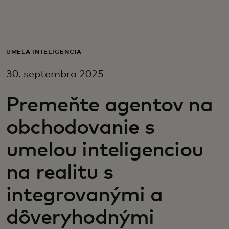
Pre vás
Pre firmy
UMELÁ INTELIGENCIA
30. septembra 2025
Pre svet
Premeňte agentov na
Pre inovátorov
obchodovanie s
umelou inteligenciou
Novinky a trendy
na realitu s
integrovanými a
dôveryhodnými