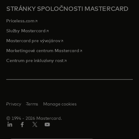
STRÁNKY SPOLOČNOSTI MASTERCARD
opens in a new tab
Priceless.com
opens in a new tab
Služby Mastercard
opens in a new tab
Mastercard pre vývojárov
opens in a new tab
Marketingové centrum Mastercard
opens in a new tab
Centrum pre inkluzívny rast
Privacy
Terms
Manage cookies
© 1994 ‑ 2026 Mastercard.
Linkedin
Facebook
Twitter/X
Youtube