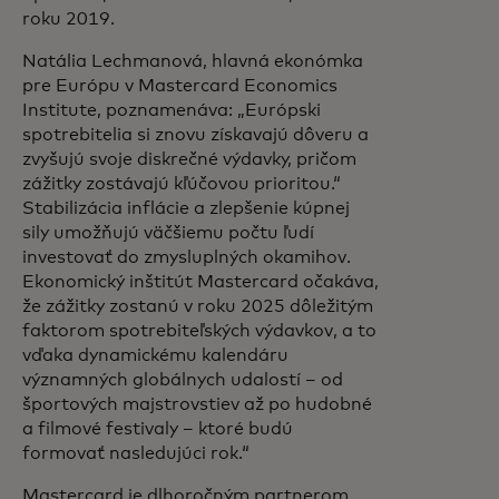
roku 2019.
Natália Lechmanová, hlavná ekonómka
pre Európu v Mastercard Economics
Institute, poznamenáva:
„Európski
spotrebitelia si znovu získavajú dôveru a
zvyšujú svoje diskrečné výdavky, pričom
zážitky zostávajú kľúčovou prioritou.“
Stabilizácia inflácie a zlepšenie kúpnej
sily umožňujú väčšiemu počtu ľudí
investovať do zmysluplných okamihov.
Ekonomický inštitút Mastercard očakáva,
že zážitky zostanú v roku 2025 dôležitým
faktorom spotrebiteľských výdavkov, a to
vďaka dynamickému kalendáru
významných globálnych udalostí – od
športových majstrovstiev až po hudobné
a filmové festivaly – ktoré budú
formovať nasledujúci rok.“
Mastercard je dlhoročným partnerom