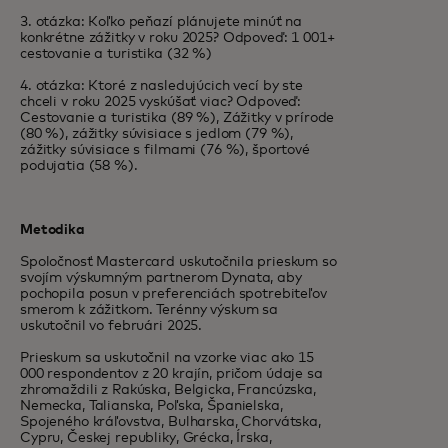
3. otázka: Koľko peňazí plánujete minúť na
konkrétne zážitky v roku 2025? Odpoveď: 1 001+
cestovanie a turistika (32 %)
4. otázka: Ktoré z nasledujúcich vecí by ste
chceli v roku 2025 vyskúšať viac? Odpoveď:
Cestovanie a turistika (89 %), Zážitky v prírode
(80 %), zážitky súvisiace s jedlom (79 %),
zážitky súvisiace s filmami (76 %), športové
podujatia (58 %).
Metodika
Spoločnosť Mastercard uskutočnila prieskum so
svojím výskumným partnerom Dynata, aby
pochopila posun v preferenciách spotrebiteľov
smerom k zážitkom. Terénny výskum sa
uskutočnil vo februári 2025.
Prieskum sa uskutočnil na vzorke viac ako 15
000 respondentov z 20 krajín, pričom údaje sa
zhromaždili z Rakúska, Belgicka, Francúzska,
Nemecka, Talianska, Poľska, Španielska,
Spojeného kráľovstva, Bulharska, Chorvátska,
Cypru, Českej republiky, Grécka, Írska,