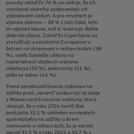
ponuky, zatiaľ čo 76 % sa uisťuje, že ich
vysnívané okamihy zodpovedajú ich
výdavkovým cieľom. A pre mnohých je
výplata zelenou – 38 % z nich čaká, kým
im výplata klesne, než si rezervujú ďalšie
dobrodružstvo. Zatiaľ čo Cyperčania sa
stotožňujú s ostatnými Európanmi v
šetrení na stravovaní v reštauráciách (38
%), oveľa častejšie ušetria na
materiálnych statkoch vrátane:
oblečenia (50 %), elektroniky (51 %),
jedla so sebou (41 %).
Trend uprednostňovania výdavkov na
zážitky pred „vecami“ podporujú aj údaje
z Mastercard Economic Institute, ktoré
ukazujú, že v roku 2024 tvorili živé
podujatia 32,1 % výdavkov európskych
spotrebiteľov na zážitky (okrem
cestovania a reštaurácií), čo je nárast
oproti 31,5 % v roku 2023 a 30,7 % v