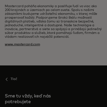
Mastercard poháňa ekonomiky a posilňuje ľudí vo viac ako
200 krajinách a územiach po celom svete. Spolu s našimi
zákazníkmi budujeme udržateľnú ekonomiku, v ktorej môže
prosperovať každý. Podporujeme širokú škálu možností
digitálnych platieb, vďaka čomu sú transakcie bezpečné,
jednoduché, inteligentné a dostupné. Naše technológie a
inovácie, partnerstvá a siete sa spájajú a prinášajú jedinečný
súbor produktov a služieb, ktoré pomáhajú ľuďom, firmám a
vládam realizovať ich najväčší potenciál.
www.mastercard.com
Tlač
Sme tu vždy, keď nás
potrebujete