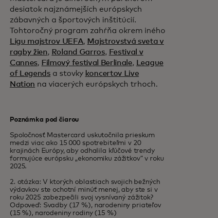
desiatok najznámejších európskych
zábavných a športových inštitúcií.
Tohtoročný program zahŕňa okrem iného
Ligu majstrov UEFA
,
Majstrovstvá sveta v
ragby žien
,
Roland Garros
,
Festival v
Cannes
,
Filmový festival Berlinale
,
League
of Legends
a stovky
koncertov Live
Nation
na viacerých európskych trhoch.
Poznámka pod čiarou
Spoločnosť Mastercard uskutočnila prieskum
medzi viac ako 15 000 spotrebiteľmi v 20
krajinách Európy, aby odhalila kľúčové trendy
formujúce európsku „ekonomiku zážitkov“ v roku
2025.
2. otázka: V ktorých oblastiach svojich bežných
výdavkov ste ochotní minúť menej, aby ste si v
roku 2025 zabezpečili svoj vysnívaný zážitok?
Odpoveď: Svadby (17 %), narodeniny priateľov
(15 %), narodeniny rodiny (15 %)