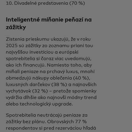
10. Divadelné predstavenia (70 %)
Inteligentné míňanie peňazí na
zážitky
Zistenia prieskumu ukazujú, že v roku
2025 sú zážitky zo zoznamu prianí tou
najvyššou investíciou a európski
spotrebitelia si čoraz viac uvedomujú,
ako ich financujú. Namiesto toho, aby
míňali peniaze na prchavý luxus, mnohí
obmedzujú nákupy oblečenia (40 %),
luxusných darčekov (38 %) a najnovších
vychytávok (32 %) – pretože spomienky
vydržia dlhšie ako najnovší módny trend
alebo technologický upgrade.
Spotrebitelia neutrácajú peniaze za
zážitky bez plánu. Obrovských 77 %
respondentov si pred rezerváciou hľadá