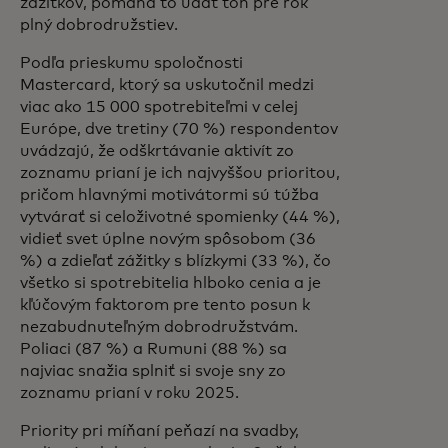
zážitkov, pomáha to udať tón pre rok
plný dobrodružstiev.
Podľa prieskumu spoločnosti
Mastercard, ktorý sa uskutočnil medzi
viac ako 15 000 spotrebiteľmi v celej
Európe, dve tretiny (70 %) respondentov
uvádzajú, že odškrtávanie aktivít zo
zoznamu prianí je ich najvyššou prioritou,
pričom hlavnými motivátormi sú túžba
vytvárať si celoživotné spomienky (44 %),
vidieť svet úplne novým spôsobom (36
%) a zdieľať zážitky s blízkymi (33 %), čo
všetko si spotrebitelia hlboko cenia a je
kľúčovým faktorom pre tento posun k
nezabudnuteľným dobrodružstvám.
Poliaci (87 %) a Rumuni (88 %) sa
najviac snažia splniť si svoje sny zo
zoznamu prianí v roku 2025.
Priority pri míňaní peňazí na svadby,