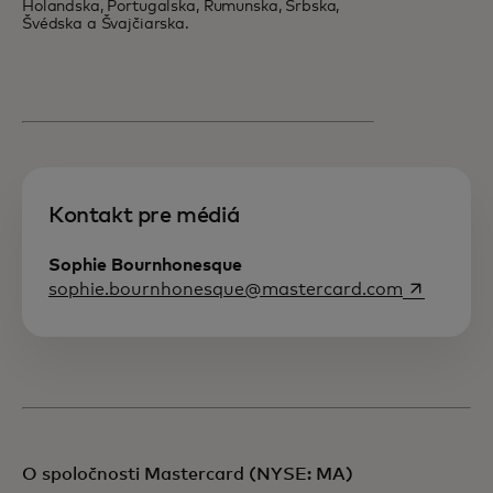
Holandska, Portugalska, Rumunska, Srbska,
Švédska a Švajčiarska.
Kontakt pre médiá
Sophie Bournhonesque
opens in a
sophie.bournhonesque@mastercard.com
O spoločnosti Mastercard (NYSE: MA)