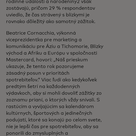
rodinné udalosti a narodeniny2 však
zostávajú, pričom 29 % respondentov
uviedlo, že čas strávený s blízkymi je
rovnako dôležitý ako samotný zážitok.
Beatrice Cornacchia, výkonná
viceprezidentka pre marketing a
komunikáciu pre Áziu a Tichomorie, Blízky
východ a Afriku a Európu v spoločnosti
Mastercard, hovorí: „Náš prieskum
ukazuje, že tento rok pozorujeme
zásadný posun v prioritách
spotrebiteľov.“ Viac ľudí ako kedykoľvek
predtým šetrí na každodenných
výdavkoch, aby si mohli dovoliť zážitky zo
zoznamu prianí, o ktorých vždy snívali. S
rastúcim a vyvíjajúcim sa kalendárom
kultúrnych, športových a jedinečných
podujatí, ktoré sa konajú po celom svete,
nie je lepší čas pre spotrebiteľov, aby sa
ponorili do zmysluplných a