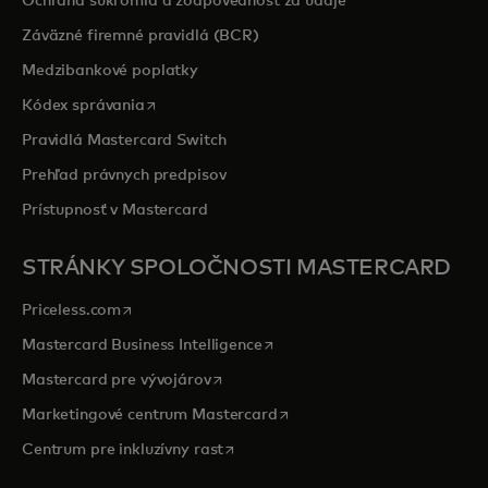
Ochrana súkromia a zodpovednosť za údaje
Záväzné firemné pravidlá (BCR)
Medzibankové poplatky
opens in a new tab
Kódex správania
Pravidlá Mastercard Switch
Prehľad právnych predpisov
Prístupnosť v Mastercard
STRÁNKY SPOLOČNOSTI MASTERCARD
opens in a new tab
Priceless.com
opens in a new tab
Mastercard Business Intelligence
opens in a new tab
Mastercard pre vývojárov
opens in a new tab
Marketingové centrum Mastercard
opens in a new tab
Centrum pre inkluzívny rast