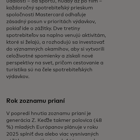
udalostí – od športu, hudby až po film –
každoročný spotrebiteľský prieskum
spoločnosti Mastercard odhaľuje
zásadný posun v prioritách výdavkov,
pokiaľ ide o zážitky. Dve tretiny
spotrebiteľov sa naplno venujú aktivitám,
ktoré si želajú, a rozhodujú sa investovať
do významných okamihov, aby si vytvorili
celoživotné spomienky a získali nové
perspektívy na svet, pričom cestovanie a
turistika sú na čele spotrebiteľských
výdavkov.
Rok zoznamu prianí
V popredí hnutia zoznamu prianí je
generácia Z. Keďže takmer polovica (48
%) mladých Európanov plánuje v roku
2025 splniť dva alebo viac vysnívaných