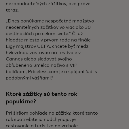
nezabudnuteľných zážitkov, ako práve
teraz.
„Dnes ponúkame nespočetné množstvo
neoceniteľných zážitkov vo viac ako 30
destináciách po celom svete.“ Či už
hľadáte miesta v prvom rade na finále
Ligy majstrov UEFA, chcete byť medzi
hviezdnou zostavou na festivale v
Cannes alebo sledovať svojho
obľúbeného umelca naživo s VIP
balíčkom, Priceless.com je o spájaní ľudí s
podobnými vášňami.“
Ktoré zážitky sú tento rok
populárne?
Pri širšom pohľade na zážitky, ktoré tento
rok spotrebitelia nadchýnajú, je
cestovanie a turistika na vrchole