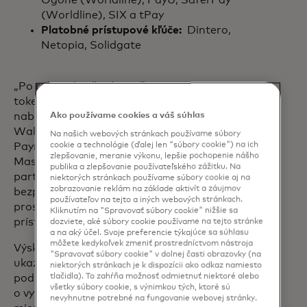
Ogone (Worldline), PayU, SaferPay
(Worldline), SIX a tPay
Platobné prístupové kľúče:
Dintero,
Netopia, Solidgate
„Po roku od začiatku našej 100 %
tokenizácie a autentifikácie Európa
Ako používame cookies a váš súhlas
naberá na sile,“
povedal
Brice van de
Walle, výkonný viceprezident, Core
Na našich webových stránkach používame súbory
cookie a technológie (ďalej len "súbory cookie") na ich
Payments Europe,
zlepšovanie, meranie výkonu, lepšie pochopenie nášho
Mastercard.
„Spolupracujeme s
publika a zlepšovanie používateľského zážitku. Na
partnermi, aby boli digitálne platby
niektorých stránkach používame súbory cookie aj na
zobrazovanie reklám na základe aktivít a záujmov
bezpečnejšie a bezproblémovejšie
používateľov na tejto a iných webových stránkach.
prostredníctvom služby Click to Pay,
Kliknutím na "Spravovať súbory cookie" nižšie sa
prístupových kľúčov a tokenov.“
dozviete, aké súbory cookie používame na tejto stránke
a na aký účel. Svoje preferencie týkajúce sa súhlasu
môžete kedykoľvek zmeniť prostredníctvom nástroja
Výskum spoločnosti Mastercard1
"Spravovať súbory cookie" v dolnej časti obrazovky (na
ukazuje, že 54 % Európanov sa cíti
niektorých stránkach je k dispozícii ako odkaz namiesto
tlačidla). To zahŕňa možnosť odmietnuť niektoré alebo
podráždene, keď sú pri platbe požiadaní
všetky súbory cookie, s výnimkou tých, ktoré sú
o vytvorenie účtu, a 82 % uvádza určitú
nevyhnutne potrebné na fungovanie webovej stránky.