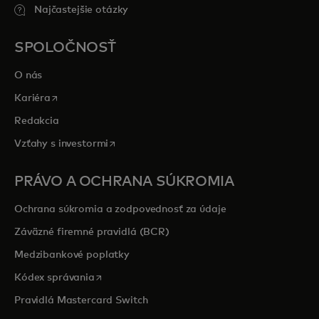
Najčastejšie otázky
SPOLOČNOSŤ
O nás
opens in a new tab
Kariéra
Redakcia
opens in a new tab
Vzťahy s investormi
PRÁVO A OCHRANA SÚKROMIA
Ochrana súkromia a zodpovednosť za údaje
Záväzné firemné pravidlá (BCR)
Medzibankové poplatky
opens in a new tab
Kódex správania
Pravidlá Mastercard Switch