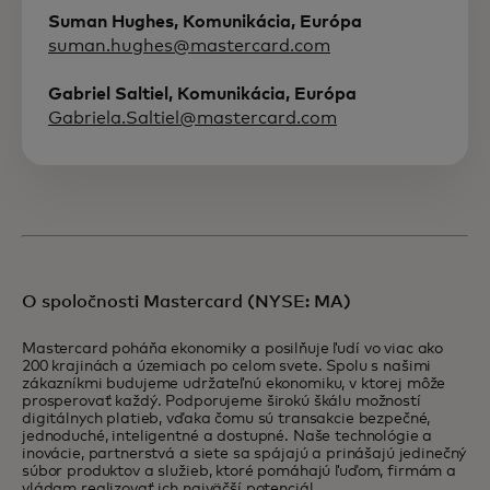
Suman Hughes, Komunikácia, Európa
suman.hughes@mastercard.com
Gabriel Saltiel, Komunikácia, Európa
Gabriela.Saltiel@mastercard.com
O spoločnosti Mastercard (NYSE: MA)
Mastercard poháňa ekonomiky a posilňuje ľudí vo viac ako
200 krajinách a územiach po celom svete. Spolu s našimi
zákazníkmi budujeme udržateľnú ekonomiku, v ktorej môže
prosperovať každý. Podporujeme širokú škálu možností
digitálnych platieb, vďaka čomu sú transakcie bezpečné,
jednoduché, inteligentné a dostupné. Naše technológie a
inovácie, partnerstvá a siete sa spájajú a prinášajú jedinečný
súbor produktov a služieb, ktoré pomáhajú ľuďom, firmám a
vládam realizovať ich najväčší potenciál.