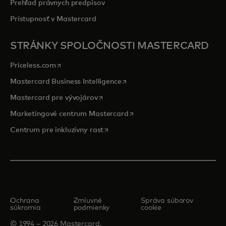
Prehľad právnych predpisov
Prístupnosť v Mastercard
STRÁNKY SPOLOČNOSTI MASTERCARD
opens in a new tab
Priceless.com
opens in a new tab
Mastercard Business Intelligence
opens in a new tab
Mastercard pre vývojárov
opens in a new tab
Marketingové centrum Mastercard
opens in a new tab
Centrum pre inkluzívny rast
Ochrana
Zmluvné
Správa súborov
súkromia
podmienky
cookie
© 1994 – 2026 Mastercard.