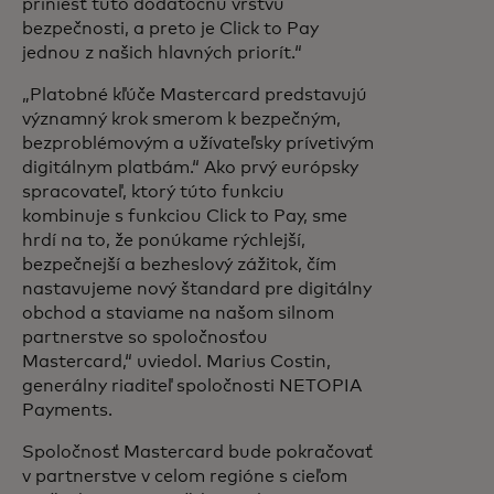
priniesť túto dodatočnú vrstvu
bezpečnosti, a preto je Click to Pay
jednou z našich hlavných priorít.“
„Platobné kľúče Mastercard predstavujú
významný krok smerom k bezpečným,
bezproblémovým a užívateľsky prívetivým
digitálnym platbám.“ Ako prvý európsky
spracovateľ, ktorý túto funkciu
kombinuje s funkciou Click to Pay, sme
hrdí na to, že ponúkame rýchlejší,
bezpečnejší a bezheslový zážitok, čím
nastavujeme nový štandard pre digitálny
obchod a staviame na našom silnom
partnerstve so spoločnosťou
Mastercard,“ uviedol.
Marius Costin,
generálny riaditeľ spoločnosti NETOPIA
Payments.
Spoločnosť Mastercard bude pokračovať
v partnerstve v celom regióne s cieľom