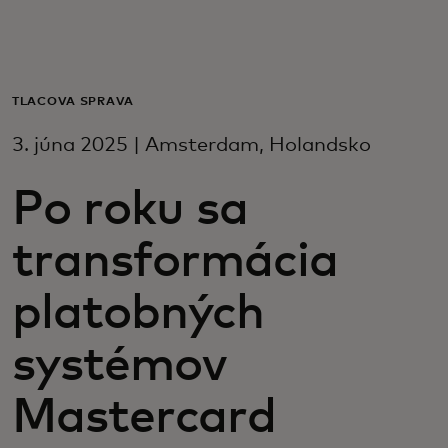
Pre vás
Pre firmy
TLAČOVÁ SPRÁVA
3. júna 2025 | Amsterdam, Holandsko
Pre svet
Po roku sa
Pre inovátorov
transformácia
Novinky a trendy
platobných
systémov
Mastercard