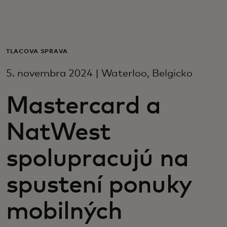
Pre vás
Pre firmy
TLAČOVÁ SPRÁVA
5. novembra 2024 | Waterloo, Belgicko
Pre svet
Mastercard a
Pre inovátorov
NatWest
Novinky a trendy
spolupracujú na
spustení ponuky
mobilných