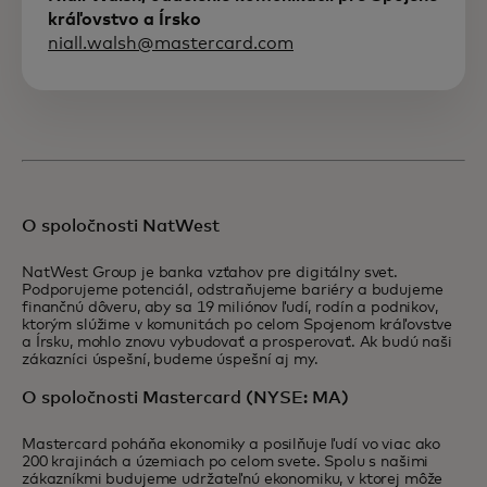
kráľovstvo a Írsko
niall.walsh@mastercard.com
O spoločnosti NatWest
NatWest Group je banka vzťahov pre digitálny svet.
Podporujeme potenciál, odstraňujeme bariéry a budujeme
finančnú dôveru, aby sa 19 miliónov ľudí, rodín a podnikov,
ktorým slúžime v komunitách po celom Spojenom kráľovstve
a Írsku, mohlo znovu vybudovať a prosperovať. Ak budú naši
zákazníci úspešní, budeme úspešní aj my.
O spoločnosti Mastercard (NYSE: MA)
Mastercard poháňa ekonomiky a posilňuje ľudí vo viac ako
200 krajinách a územiach po celom svete. Spolu s našimi
zákazníkmi budujeme udržateľnú ekonomiku, v ktorej môže