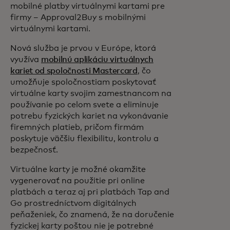
mobilné platby virtuálnymi kartami pre
firmy – Approval2Buy s mobilnými
virtuálnymi kartami.
Nová služba je prvou v Európe, ktorá
využíva
mobilnú aplikáciu virtuálnych
kariet od spoločnosti Mastercard
, čo
umožňuje spoločnostiam poskytovať
virtuálne karty svojim zamestnancom na
používanie po celom svete a eliminuje
potrebu fyzických kariet na vykonávanie
firemných platieb, pričom firmám
poskytuje väčšiu flexibilitu, kontrolu a
bezpečnosť.
Virtuálne karty je možné okamžite
vygenerovať na použitie pri online
platbách a teraz aj pri platbách Tap and
Go prostredníctvom digitálnych
peňaženiek, čo znamená, že na doručenie
fyzickej karty poštou nie je potrebné