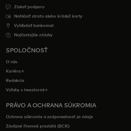
Získať podporu
Nahlásiť stratu alebo krádež karty
Vyhľadať bankomat
Najčastejšie otázky
SPOLOČNOSŤ
O nás
opens in a new tab
Kariéra
Redakcia
opens in a new tab
Vzťahy s investormi
PRÁVO A OCHRANA SÚKROMIA
Ochrana súkromia a zodpovednosť za údaje
Záväzné firemné pravidlá (BCR)