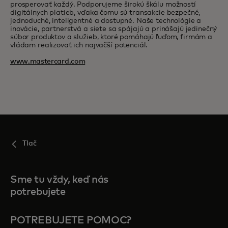
prosperovať každý. Podporujeme širokú škálu možností
digitálnych platieb, vďaka čomu sú transakcie bezpečné,
jednoduché, inteligentné a dostupné. Naše technológie a
inovácie, partnerstvá a siete sa spájajú a prinášajú jedinečný
súbor produktov a služieb, ktoré pomáhajú ľuďom, firmám a
vládam realizovať ich najväčší potenciál.
www.mastercard.com
Tlač
Sme tu vždy, keď nás
potrebujete
POTREBUJETE POMOC?