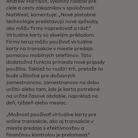
Andrew Harrison, výkonný riaditeľ pre
ciele a cesty zákazníkov v spoločnosti
NatWest, komentuje: „Nové platobné
technológie predstavujú nové spôsoby,
ako môžu firmy napredovať a rásť.“
Virtuálne karty sú skvelým príkladom.
Firmy teraz môžu používať virtuálne
karty na transakcie v mieste predaja
pomocou mobilných telefónov. Táto
dodatočná funkcia priniesla nové prípady
použitia. Taktiež to rozšíri trh, pretože to
bude užitočné pre dočasných
zamestnancov, zamestnancov na dobu
určitú alebo tam, kde je karta potrebná
na určité časové obdobie, napríklad na
deň, týždeň alebo mesiac.
„Možnosť používať virtuálne karty pre
online transakcie, ako aj transakcie v
mieste predaja s efektívnosťou a
finančnou kontrolou je prelomová.“