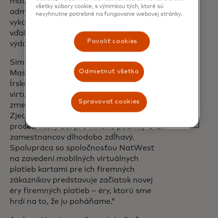
mať tiež úžitok zo zníženia
všetky súbory cookie, s výnimkou tých, ktoré sú
administratívneho času stráveného
nevyhnutne potrebné na fungovanie webovej stránky.
vykazovaním a odsúhlasovaním výdavkov
vďaka funkcii predvyplnených údajov o
Povoliť cookies
výdavkoch.
Simon Forbes, prezident spoločnosti
Odmietnuť všetko
Mastercard pre Spojené kráľovstvo a
Írsko, komentuje: „Zavedenie mobilných
virtuálnych kariet predstavuje zásadnú
Spravovať cookies
zmenu v oblasti firemných platieb.
Zjednoduší, zrýchli a zflexibilizuje to
proces, ktorý bol pre mnohé podniky a ich
zamestnancov dlhodobo zdĺhavý.
Spolupráca so spoločnosťou NatWest
na zavedení mobilných virtuálnych
platieb kartami pre ich firemných
zákazníkov predstavuje začiatok novej
éry firemných platieb – éry, ktorú sme
hrdí na to, že ju poháňame.“