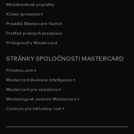
Medzibankové poplatky
opens in a new tab
Kódex správania
Pravidlá Mastercard Switch
Prehľad právnych predpisov
Prístupnosť v Mastercard
STRÁNKY SPOLOČNOSTI MASTERCARD
opens in a new tab
Priceless.com
opens in a new tab
Mastercard Business Intelligence
opens in a new tab
Mastercard pre vývojárov
opens in a new tab
Marketingové centrum Mastercard
opens in a new tab
Centrum pre inkluzívny rast