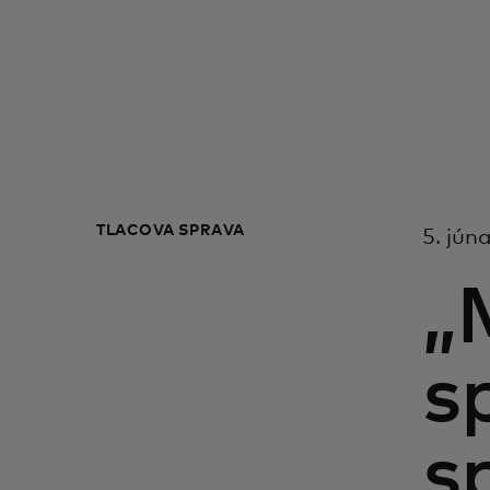
TLAČOVÁ SPRÁVA
5. jún
„
s
s