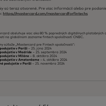
ky sú teraz otvorené. Pre viac informácií alebo pre podanie
u:
https://mastercard.com/mastercardforfintechs
ercard obsluhuje viac ako 80 % popredných digitálnych platobných 
ostí na globálnom zozname fintech spoločností CNBC.
íny súťaže „Mastercard pre Fintech spoločnosti“:
podujatie v Paríži
– 25. júna 2024
 podujatie v Madride
– 25. septembra 2024
podujatie v Miláne
– 8. októbra 2024
 podujatie v Amsterdame
– 4. októbra 2024
é podujatie v Paríži
– 25. novembra 2024