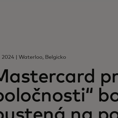
a 2024 | Waterloo, Belgicko
Mastercard pr
poločnosti“ b
pustená na p