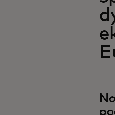
d
e
E
No
po