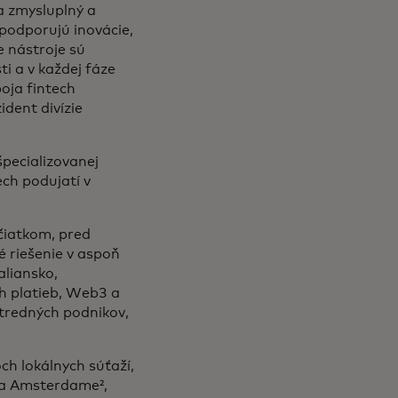
a zmysluplný a
podporujú inovácie,
e nástroje sú
ti a v každej fáze
oja fintech
dent divízie
pecializovanej
ech podujatí v
ačiatkom, pred
é riešenie v aspoň
aliansko,
h platieb, Web3 a
stredných podnikov,
ch lokálnych súťaží,
e a Amsterdame²,