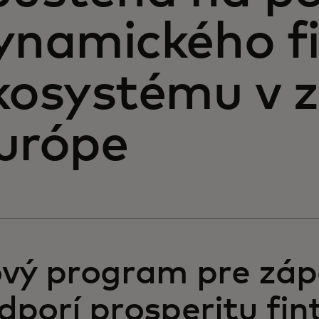
ynamického f
kosystému v 
urópe
vý program pre zá
dporí prosperitu fin