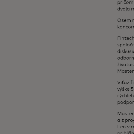
pričom
dvaja m
Osem m
koncom 
Fintech
spoloč
diskusi
odborný
životas
Maste
Víťaz f
výške 
rýchle
podpor
Masterc
a z pro
Len v 
približ