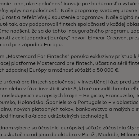
anie toho, ako spoločnosť inovuje pre budúcnosť a vytvár
ľný vplyv na spoločnosť.“ Naše programy svetovej úrovne 
jú rast a zefektívňujú spustenie programov. Naše digitáln
té tak, aby podporovali fintech spoločnosti v každej oblas
 Sme nadšení, že sa do tohto inauguračného programu zap
osti z celej západnej Európy,“
hovorí Eimear Creaven, prezi
card pre západnú Európu.
 „Mastercard For Fintechs“ ponúka exkluzívny prístup k š
acej platforme Mastercard pre fintech, účasť na sérii fint
ách západnej Európy a možnosť súťažiť o 50 000 €.
e určená pre fintech spoločnosti v investičnej fáze pred z
om alebo v fáze investícií série A, ktoré nasadili hmatateľn
z nasledujúcich európskych krajín – Belgicko, Francúzsko, T
ursko, Holandsko, Španielsko a Portugalsko – v oblastiac
hainu, nových platobných tokov, bankovníctva a malých a 
d financií a/alebo udržateľných technológií.
nom výbere sa účastníci európskej súťaže zúčastnia štyro
a uskutočnia od júna do októbra v Paríži, Madride, Milán