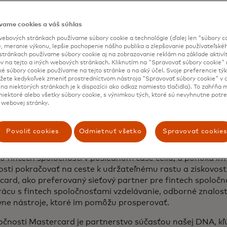
vame cookies a váš súhlas
ebových stránkach používame súbory cookie a technológie (ďalej len "súbory co
, meranie výkonu, lepšie pochopenie nášho publika a zlepšovanie používateľskéh
stránkach používame súbory cookie aj na zobrazovanie reklám na základe aktiví
v na tejto a iných webových stránkach. Kliknutím na "Spravovať súbory cookie" n
ké súbory cookie používame na tejto stránke a na aký účel. Svoje preferencie tý
ete kedykoľvek zmeniť prostredníctvom nástroja "Spravovať súbory cookie" v d
nosť Mastercard dnes oznámila spustenie programu „
Mas
na niektorých stránkach je k dispozícii ako odkaz namiesto tlačidla). To zahŕňa
ho programu spoločnosti, ktorý je určený na podporu finte
iektoré alebo všetky súbory cookie, s výnimkou tých, ktoré sú nevyhnutne potr
 webovej stránky.
ej Európe a poskytuje im nástroje a odborné znalosti na
 posunutie ich na ďalšiu úroveň.
Povoliť cookies
Odmietnuť všetko
Spravovať cookies
m „Mastercard pre fintech spoločnosti“ bol navrhnutý sp
ard ako reakcia na náročné prostredie získavania finančn
u fintech spoločnosti v poslednom čase čelia, a ponúka i
tosti pokračovať na ceste k udržateľnému rastu a ziskovost
ard, ako preferovaný sieťový partner pre fintech spoločn
ácu s fintech spoločnosťami vzdelávanie, odborné znalost
ívne nástroje, ktoré im pomôžu prosperovať.
očnosti Mastercard je partnerstvo súčasťou našej DNA, kľ