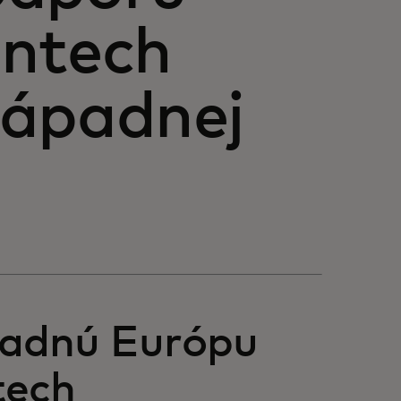
intech
západnej
padnú Európu
tech