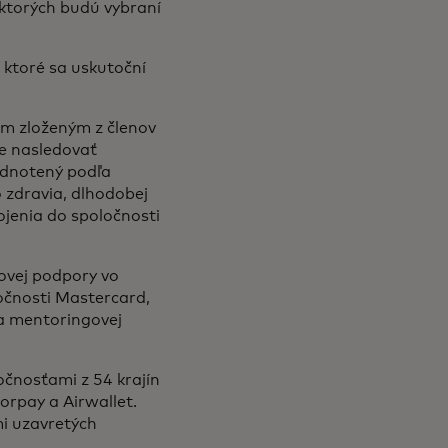
 ktorých budú vybraní
 ktoré sa uskutoční
ám zloženým z členov
de nasledovať
odnotený podľa
o zdravia, dlhodobej
ojenia do spoločnosti
ovej podpory vo
očnosti Mastercard,
 mentoringovej
očnosťami z 54 krajín
orpay a Airwallet.
mi uzavretých