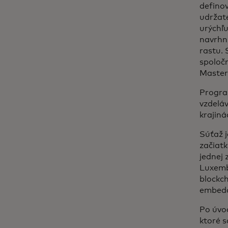
definov
udržate
urýchľu
navrhnu
rastu.
spoločn
Master
Program
vzdeláv
krajin
Súťaž j
začiatk
jednej 
Luxemb
blockc
embedde
Po úvod
ktoré s