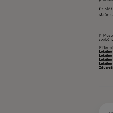
Prihláš
stránk
[¹] Mast
spoločn
[²] Term
Lokálne 
Lokálne
Lokálne 
Lokálne
Záverečn