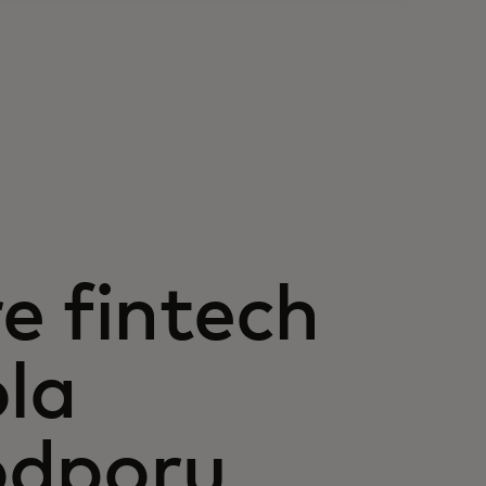
e fintech
ola
odporu