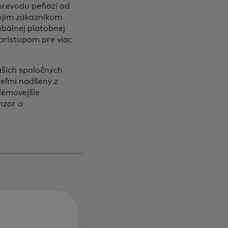
prevodu peňazí od
vojim zákazníkom
bálnej platobnej
 prístupom pre viac
ašich spoločných
veľmi nadšený z
blémovejšie
nzor a