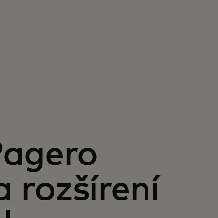
Pagero
 rozšírení