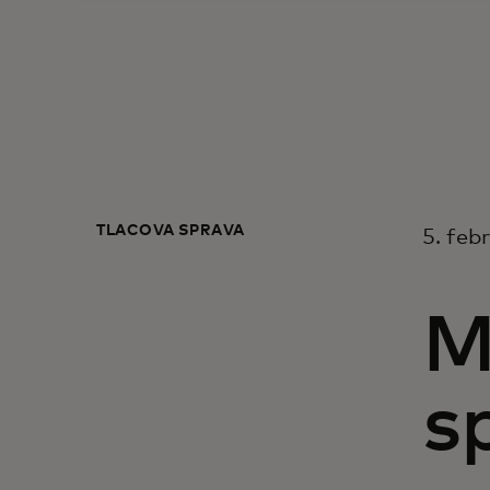
TLAČOVÁ SPRÁVA
5. feb
M
s