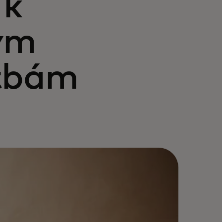
 k
ým
atbám