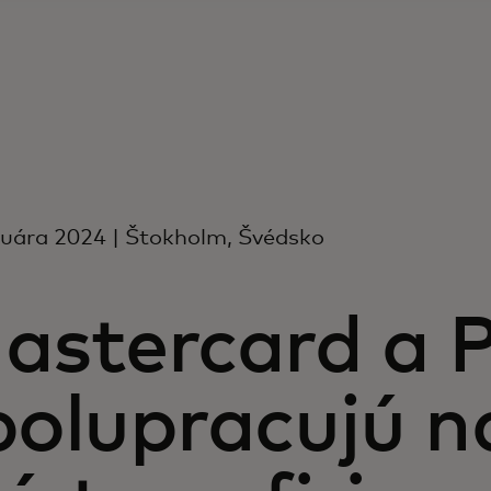
ruára 2024 | Štokholm, Švédsko
astercard a 
polupracujú na