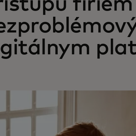
rístupu firiem
ezproblémov
igitálnym pl