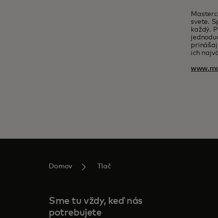
Masterca
svete. S
každý. P
jednoduc
prinášaj
ich najv
www.ma
Domov
Tlač
Sme tu vždy, keď nás
potrebujete