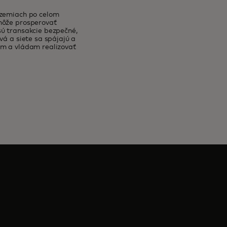
územiach po celom
 môže prosperovať
sú transakcie bezpečné,
vá a siete sa spájajú a
ám a vládam realizovať