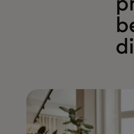
p
b
d