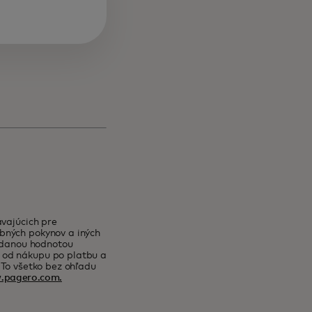
ávajúcich pre
bných pokynov a iných
ridanou hodnotou
 od nákupu po platbu a
 To všetko bez ohľadu
pagero.com.