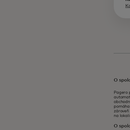
K
O spol
Pagero p
automati
obchodný
pomáha 
zároveň 
na lokal
O spol