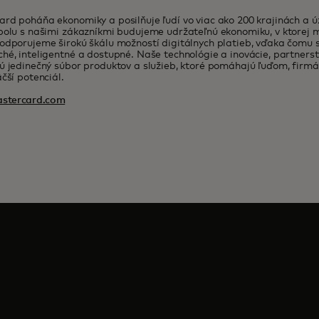
rd poháňa ekonomiky a posilňuje ľudí vo viac ako 200 krajinách a 
polu s našimi zákazníkmi budujeme udržateľnú ekonomiku, v ktorej
odporujeme širokú škálu možností digitálnych platieb, vďaka čomu 
hé, inteligentné a dostupné. Naše technológie a inovácie, partnerst
ú jedinečný súbor produktov a služieb, ktoré pomáhajú ľuďom, firm
äčší potenciál.
stercard.com