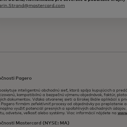
arin.Strand@mastercard.com
očnosti Pagero
oskytuje inteligentnú obchodnú sieť, ktorá spája kupujúcich a pred
zovanú, kompatibilnú a bezpečnú výmenu objednávok, faktúr, plato
ch dokumentov. Vďaka otvorenej sieti a širokej škále aplikácií s p
Pagero firmám zefektívniť procesy od objednávky po preplatenie a
naplno využiť potenciál presných a spoľahlivých obchodných údajov.
itu, odvetvie, veľkosť alebo systémy. Viac informácií nájdete na
www.
očnosti Mastercard (NYSE: MA)