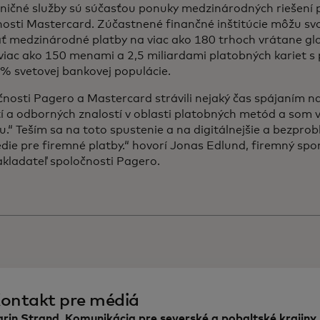
ničné služby sú súčasťou ponuky medzinárodných riešení 
nosti Mastercard. Zúčastnené finančné inštitúcie môžu s
ť medzinárodné platby na viac ako 180 trhoch vrátane glo
 viac ako 150 menami a 2,5 miliardami platobných kariet s
% svetovej bankovej populácie.
nosti Pagero a Mastercard strávili nejaký čas spájaním n
í a odborných znalostí v oblasti platobných metód a som 
u.“ Teším sa na toto spustenie a na digitálnejšie a bezpro
die pre firemné platby.“
hovorí Jonas Edlund, firemný spo
kladateľ spoločnosti Pagero.
ontakt pre médiá
rin Strand, Komunikácia pre severské a pobaltské krajiny