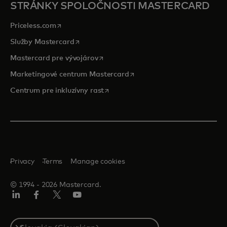
STRÁNKY SPOLOČNOSTI MASTERCARD
opens in a new tab
Priceless.com
opens in a new tab
Služby Mastercard
opens in a new tab
Mastercard pre vývojárov
opens in a new tab
Marketingové centrum Mastercard
opens in a new tab
Centrum pre inkluzívny rast
Privacy
Terms
Manage cookies
© 1994 ‑ 2026 Mastercard.
Linkedin
Facebook
Twitter/X
Youtube
Select