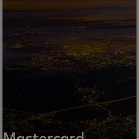
Pre vás
Pre firmy
Pre svet
Pre inovátorov
Novinky a trendy
Mastercard