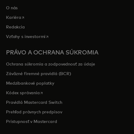
O nás
opens in a new tab
Kariéra
Redakcia
opens in a new tab
Vzťahy s investormi
PRÁVO A OCHRANA SÚKROMIA
Ochrana súkromia a zodpovednosť za údaje
Záväzné firemné pravidlá (BCR)
Medzibankové poplatky
opens in a new tab
Kódex správania
Pravidlá Mastercard Switch
Prehľad právnych predpisov
Prístupnosť v Mastercard