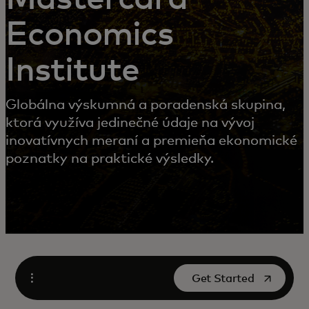
Economics
Institute
Globálna výskumná a poradenská skupina,
ktorá využíva jedinečné údaje na vývoj
inovatívnych meraní a premieňa ekonomické
poznatky na praktické výsledky.
opens in a new tab
Get Started
Open