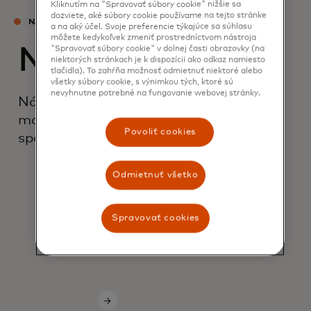
Kliknutím na "Spravovať súbory cookie" nižšie sa
dozviete, aké súbory cookie používame na tejto stránke
NÁŠ TÍM
a na aký účel. Svoje preferencie týkajúce sa súhlasu
môžete kedykoľvek zmeniť prostredníctvom nástroja
Naši experti
"Spravovať súbory cookie" v dolnej časti obrazovky (na
niektorých stránkach je k dispozícii ako odkaz namiesto
tlačidla). To zahŕňa možnosť odmietnuť niektoré alebo
všetky súbory cookie, s výnimkou tých, ktoré sú
nevyhnutne potrebné na fungovanie webovej stránky.
Náš globálny tím ekonómov analyzuje
makroekonomickú situáciu z pohľadu
Povoliť cookies
spotrebiteľa.
Odmietnuť všetko
Spravovať cookies