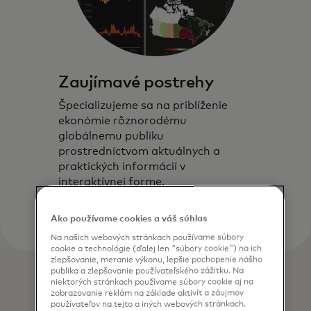
Zaujímavé postrehy
Špecializujeme sa na priblíženie
ekonómie rôznorodému
globálnemu publiku
prostredníctvom aktuálnych a
praktických informácií v
interaktívnej forme.
Ako používame cookies a váš súhlas
Na našich webových stránkach používame súbory
cookie a technológie (ďalej len "súbory cookie") na ich
zlepšovanie, meranie výkonu, lepšie pochopenie nášho
publika a zlepšovanie používateľského zážitku. Na
niektorých stránkach používame súbory cookie aj na
zobrazovanie reklám na základe aktivít a záujmov
používateľov na tejto a iných webových stránkach.