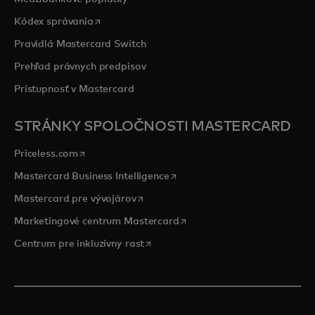
opens in a new tab
Kódex správania
Pravidlá Mastercard Switch
Prehľad právnych predpisov
Prístupnosť v Mastercard
STRÁNKY SPOLOČNOSTI MASTERCARD
opens in a new tab
Priceless.com
opens in a new tab
Mastercard Business Intelligence
opens in a new tab
Mastercard pre vývojárov
opens in a new tab
Marketingové centrum Mastercard
opens in a new tab
Centrum pre inkluzívny rast