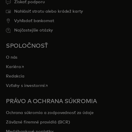
Získať podporu
Nahlásiť stratu alebo krádež karty
Vyhľadať bankomat
Najčastejšie otázky
SPOLOČNOSŤ
O nás
opens in a new tab
Kariéra
Redakcia
opens in a new tab
Vzťahy s investormi
PRÁVO A OCHRANA SÚKROMIA
Ochrana súkromia a zodpovednosť za údaje
Záväzné firemné pravidlá (BCR)
Medzibankové poplatky