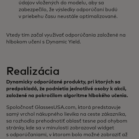
údajov vložených do modelu, aby sa
zabezpečilo, že výsledky odporúčaní budú
v priebehu času neustále optimalizované.
Vtedy tím začal využívať odporúčania založené na
hlbokom učení s Dynamic Yield.
Realizácia
Dynamicky odporúčané produkty, pri ktorých sa
predpokladá, že podnietia jednotlivé osoby k akcii,
založené na pokročilom algoritme hlbokého učenia.
Spoločnosť GlassesUSA.com, ktorá predstavuje
samý vrchol nákupného lievika na ceste zákazníka,
sa rozhodla prehodnotiť oblasť tesne pod ohybom
stránky, kde sa v minulosti zobrazoval widget
s odporúčaniami, v ktorom bolo možné zobraziť až