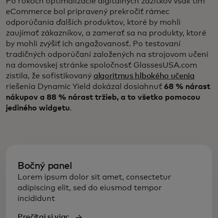
Po rokoch optimalizácie digitálnych zážitkov však tím
eCommerce bol pripravený prekročiť rámec
odporúčania ďalších produktov, ktoré by mohli
zaujímať zákazníkov, a zamerať sa na produkty, ktoré
by mohli zvýšiť ich angažovanosť. Po testovaní
tradičných odporúčaní založených na strojovom učení
na domovskej stránke spoločnosť GlassesUSA.com
zistila, že sofistikovaný
algoritmus hlbokého učenia
riešenia Dynamic Yield dokázal dosiahnuť
68 % nárast
nákupov a 88 % nárast tržieb, a to všetko pomocou
jediného widgetu
.
Bočný panel
Lorem ipsum dolor sit amet, consectetur
adipiscing elit, sed do eiusmod tempor
incididunt
Prečítaj si viac