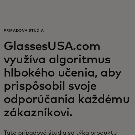
Pre vás
Pre firmy
PRÍPADOVÁ ŠTÚDIA
GlassesUSA.com
Pre svet
využíva algoritmus
Pre inovátorov
hlbokého učenia, aby
prispôsobil svoje
Novinky a trendy
odporúčania každému
zákazníkovi.
Táto prípadová štúdia sa týka produktu