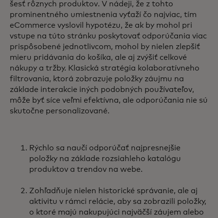
šesť rôznych produktov. V nádeji, že z tohto
prominentného umiestnenia vyťaží čo najviac, tím
eCommerce vyslovil hypotézu, že ak by mohol pri
vstupe na túto stránku poskytovať odporúčania viac
prispôsobené jednotlivcom, mohol by nielen zlepšiť
mieru pridávania do košíka, ale aj zvýšiť celkové
nákupy a tržby. Klasická stratégia kolaboratívneho
filtrovania, ktorá zobrazuje položky záujmu na
základe interakcie iných podobných používateľov,
môže byť síce veľmi efektívna, ale odporúčania nie sú
skutočne personalizované.
Rýchlo sa naučí odporúčať najpresnejšie
položky na základe rozsiahleho katalógu
produktov a trendov na webe.
Zohľadňuje nielen historické správanie, ale aj
aktivitu v rámci relácie, aby sa zobrazili položky,
o ktoré majú nakupujúci najväčší záujem alebo