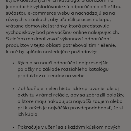
štýlov dostupných v ich katalógu. S dôrazom na
jednoduché vyhľadávanie sú odporúčania dôležitou
súčasťou e‑commerce webu a nachádzajú sa na
rôznych stránkach, aby uľahčili proces nákupu,
vrátane domovskej stránky, ktorá predstavuje
východiskový bod pre väčšinu online nakupujúcich.
S cieľom maximalizovať výkonnosť odporúčaní
produktov v tejto oblasti potreboval tím riešenie,
ktoré by spĺňalo nasledujúce požiadavky:
Rýchlo sa naučí odporúčať najpresnejšie
položky na základe rozsiahleho katalógu
produktov a trendov na webe.
Zohľadňuje nielen historické správanie, ale aj
aktivitu v rámci relácie, aby sa zobrazili položky,
o ktoré majú nakupujúci najväčší záujem alebo
pri ktorých je najväčšia pravdepodobnosť, že si
ich kúpia.
Pokračuje v učení sa s každým kúskom nových