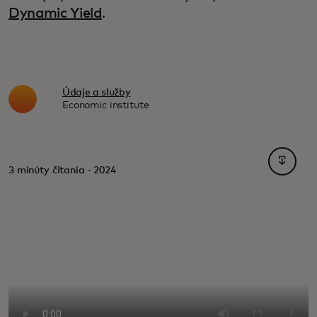
Dynamic Yield
.
Údaje a služby
Economic institute
opens i
3 minúty čítania · 2024