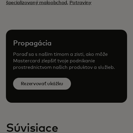
špecializovaný maloobchod,
Potraviny
Propagácia
Poraď sa s naším tímom a zisti, ako môže
Mastercard zlepšiť tvoje podnikanie
prostredníctvom našich produktov a služieb.
Rezervovať ukážku
Súvisiace