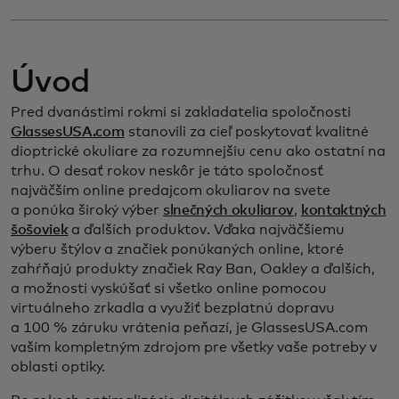
Úvod
Pred dvanástimi rokmi si zakladatelia spoločnosti
GlassesUSA.com
stanovili za cieľ poskytovať kvalitné
dioptrické okuliare za rozumnejšiu cenu ako ostatní na
trhu. O desať rokov neskôr je táto spoločnosť
najväčším online predajcom okuliarov na svete
a ponúka široký výber
slnečných okuliarov
,
kontaktných
šošoviek
a ďalších produktov. Vďaka najväčšiemu
výberu štýlov a značiek ponúkaných online, ktoré
zahŕňajú produkty značiek Ray Ban, Oakley a ďalších,
a možnosti vyskúšať si všetko online pomocou
virtuálneho zrkadla a využiť bezplatnú dopravu
a 100 % záruku vrátenia peňazí, je GlassesUSA.com
vaším kompletným zdrojom pre všetky vaše potreby v
oblasti optiky.