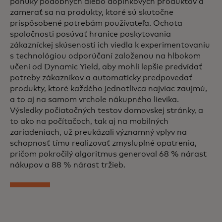
ponuky podobných alebo doplnkových produktov a
zamerať sa na produkty, ktoré sú skutočne
prispôsobené potrebám používateľa. Ochota
spoločnosti posúvať hranice poskytovania
zákazníckej skúsenosti ich viedla k experimentovaniu
s technológiou odporúčaní založenou na hlbokom
učení od Dynamic Yield, aby mohli lepšie predvídať
potreby zákazníkov a automaticky predpovedať
produkty, ktoré každého jednotlivca najviac zaujmú,
a to aj na samom vrchole nákupného lievika.
Výsledky počiatočných testov domovskej stránky, a
to ako na počítačoch, tak aj na mobilných
zariadeniach, už preukázali významný vplyv na
schopnosť tímu realizovať zmysluplné opatrenia,
pričom pokročilý algoritmus generoval 68 % nárast
nákupov a 88 % nárast tržieb.