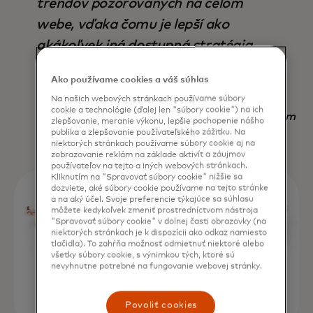
trendov pozorovaných na celom
webe, vďaka čomu je lepší ako
akákoľvek iná dostupná stratégia,
a to nielen z hľadiska výstupu, ale aj
Ako používame cookies a váš súhlas
ušetreného času.“
Na našich webových stránkach používame súbory
cookie a technológie (ďalej len "súbory cookie") na ich
Nadav Yekutiel, Head of Data, GlassesUSA.com
zlepšovanie, meranie výkonu, lepšie pochopenie nášho
publika a zlepšovanie používateľského zážitku. Na
niektorých stránkach používame súbory cookie aj na
zobrazovanie reklám na základe aktivít a záujmov
používateľov na tejto a iných webových stránkach.
Kliknutím na "Spravovať súbory cookie" nižšie sa
dozviete, aké súbory cookie používame na tejto stránke
a na aký účel. Svoje preferencie týkajúce sa súhlasu
môžete kedykoľvek zmeniť prostredníctvom nástroja
"Spravovať súbory cookie" v dolnej časti obrazovky (na
niektorých stránkach je k dispozícii ako odkaz namiesto
tlačidla). To zahŕňa možnosť odmietnuť niektoré alebo
všetky súbory cookie, s výnimkou tých, ktoré sú
nevyhnutne potrebné na fungovanie webovej stránky.
Povoliť cookies