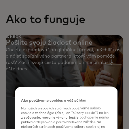
keď sa identifikuje strategická
celom svete.
kompatibilita.
Ako to funguje
1. KROK
Pošlite svoju žiadosť online
Chcete expandovať na globálnej úrovni, urýchliť rast
a nájsť spoľahlivého partnera, ktorý vám pomôže
rásť? Začni svoju cestu podaním online prihlášky
ešte dnes.
Ako používame cookies a váš súhlas
Na našich webových stránkach používame súbory
cookie a technológie (ďalej len "súbory cookie") na ich
zlepšovanie, meranie výkonu, lepšie pochopenie nášho
publika a zlepšovanie používateľského zážitku. Na
niektorých stránkach používame súbory cookie aj na