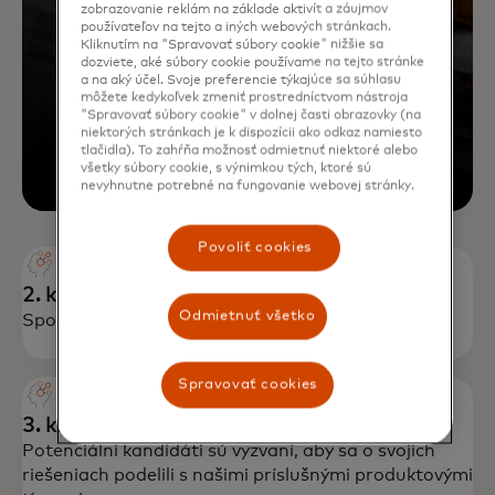
zobrazovanie reklám na základe aktivít a záujmov
používateľov na tejto a iných webových stránkach.
Kliknutím na "Spravovať súbory cookie" nižšie sa
dozviete, aké súbory cookie používame na tejto stránke
a na aký účel. Svoje preferencie týkajúce sa súhlasu
môžete kedykoľvek zmeniť prostredníctvom nástroja
"Spravovať súbory cookie" v dolnej časti obrazovky (na
niektorých stránkach je k dispozícii ako odkaz namiesto
tlačidla). To zahŕňa možnosť odmietnuť niektoré alebo
všetky súbory cookie, s výnimkou tých, ktoré sú
nevyhnutne potrebné na fungovanie webovej stránky.
Povoliť cookies
2. krok
Odmietnuť všetko
Spoločnosť Mastercard vyhodnotí vašu žiadosť.
Spravovať cookies
3. krok
Potenciálni kandidáti sú vyzvaní, aby sa o svojich
riešeniach podelili s našimi príslušnými produktovými