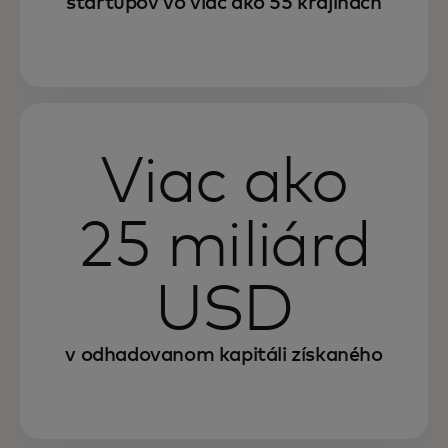
startupov vo viac ako 55 krajinách
Viac ako
25 miliárd
USD
v odhadovanom kapitáli získaného