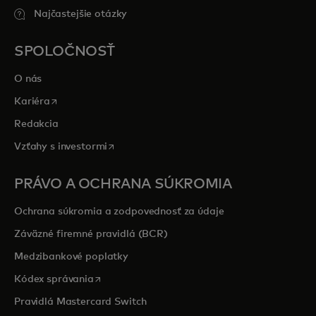
Najčastejšie otázky
SPOLOČNOSŤ
O nás
opens in a new tab
Kariéra
Redakcia
opens in a new tab
Vzťahy s investormi
PRÁVO A OCHRANA SÚKROMIA
Ochrana súkromia a zodpovednosť za údaje
Záväzné firemné pravidlá (BCR)
Medzibankové poplatky
opens in a new tab
Kódex správania
Pravidlá Mastercard Switch