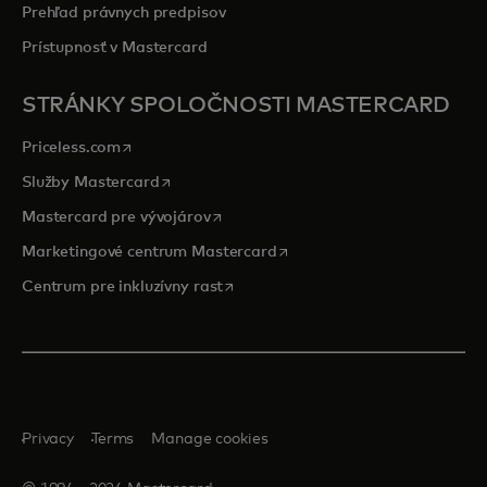
Prehľad právnych predpisov
Prístupnosť v Mastercard
STRÁNKY SPOLOČNOSTI MASTERCARD
opens in a new tab
Priceless.com
opens in a new tab
Služby Mastercard
opens in a new tab
Mastercard pre vývojárov
opens in a new tab
Marketingové centrum Mastercard
opens in a new tab
Centrum pre inkluzívny rast
Privacy
Terms
Manage cookies