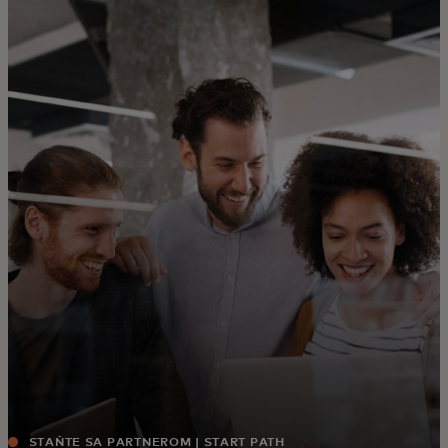
Pre vás
Pre firmy
Pre svet
Pre inovátorov
Novinky a trendy
STAŇTE SA PARTNEROM | START PATH