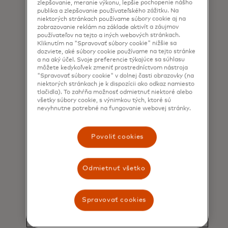
zlepšovanie, meranie výkonu, lepšie pochopenie nášho
publika a zlepšovanie používateľského zážitku. Na
niektorých stránkach používame súbory cookie aj na
zobrazovanie reklám na základe aktivít a záujmov
používateľov na tejto a iných webových stránkach.
Kliknutím na "Spravovať súbory cookie" nižšie sa
dozviete, aké súbory cookie používame na tejto stránke
a na aký účel. Svoje preferencie týkajúce sa súhlasu
môžete kedykoľvek zmeniť prostredníctvom nástroja
"Spravovať súbory cookie" v dolnej časti obrazovky (na
niektorých stránkach je k dispozícii ako odkaz namiesto
tlačidla). To zahŕňa možnosť odmietnuť niektoré alebo
všetky súbory cookie, s výnimkou tých, ktoré sú
nevyhnutne potrebné na fungovanie webovej stránky.
Povoliť cookies
Objavte možnosti
spoločnej tvorby, ktoré
Odmietnuť všetko
vám pomôžu vyriešiť vaše
kľúčové výzvy.
Spravovať cookies