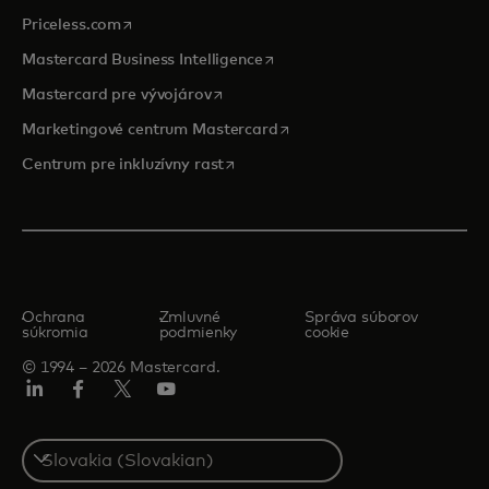
opens in a new tab
Priceless.com
opens in a new tab
Mastercard Business Intelligence
opens in a new tab
Mastercard pre vývojárov
opens in a new tab
Marketingové centrum Mastercard
opens in a new tab
Centrum pre inkluzívny rast
Ochrana
Zmluvné
Správa súborov
súkromia
podmienky
cookie
© 1994 – 2026 Mastercard.
Linkedin
Facebook
Twitter/X
Youtube
Select
a
country