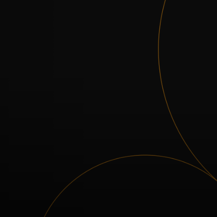
Pre vás
Pre firmy
Pre svet
Pre inovátorov
Novinky a trendy