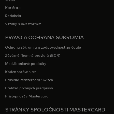
opens in a new tab
Kariéra
Redakcia
opens in a new tab
Vzťahy s investormi
PRÁVO A OCHRANA SÚKROMIA
Ochrana súkromia a zodpovednosť za údaje
Záväzné firemné pravidlá (BCR)
Medzibankové poplatky
opens in a new tab
Kódex správania
Pravidlá Mastercard Switch
Prehľad právnych predpisov
Prístupnosť v Mastercard
STRÁNKY SPOLOČNOSTI MASTERCARD