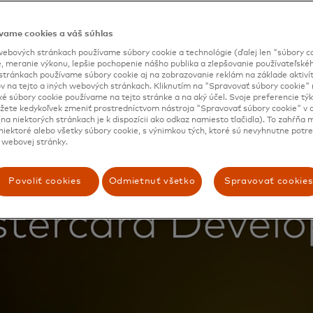
vame cookies a váš súhlas
ebových stránkach používame súbory cookie a technológie (ďalej len "súbory co
, meranie výkonu, lepšie pochopenie nášho publika a zlepšovanie používateľskéh
stránkach používame súbory cookie aj na zobrazovanie reklám na základe aktiví
v na tejto a iných webových stránkach. Kliknutím na "Spravovať súbory cookie" n
ké súbory cookie používame na tejto stránke a na aký účel. Svoje preferencie tý
ete kedykoľvek zmeniť prostredníctvom nástroja "Spravovať súbory cookie" v d
na niektorých stránkach je k dispozícii ako odkaz namiesto tlačidla). To zahŕňa
iektoré alebo všetky súbory cookie, s výnimkou tých, ktoré sú nevyhnutne potr
 webovej stránky.
Povoliť cookies
Odmietnuť všetko
Spravovať cookies