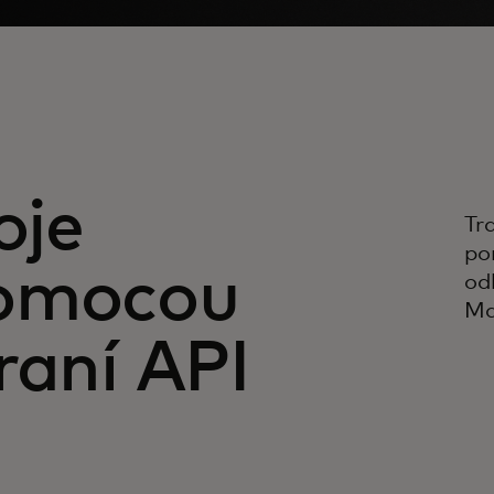
oje
Tr
po
pomocou
od
Ma
raní API