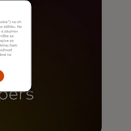
okie") na ich
o zážitku. Na
t a záujmov
ižšie sa
kajúce sa
olnej časti
 možnosť
ebné na