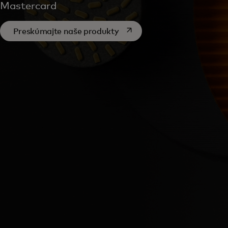
Mastercard
opens in a new tab
Preskúmajte naše produkty