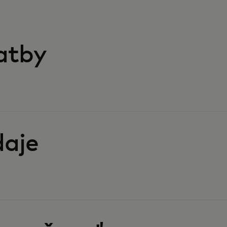
atby
aje