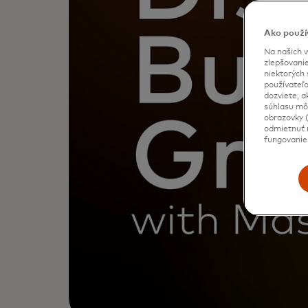
Ako použí
Na našich w
zlepšovanie
niektorých 
používateľo
dozviete, a
súhlasu môž
obrazovky (
odmietnuť n
fungovanie