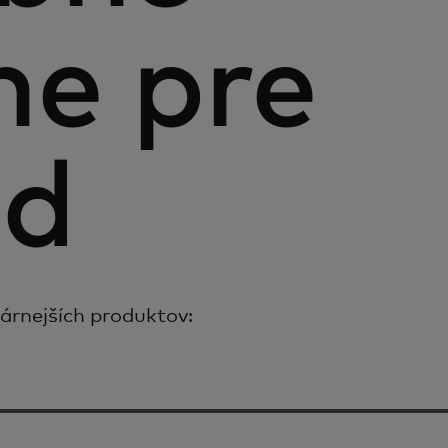
e pre
od
lárnejších produktov: