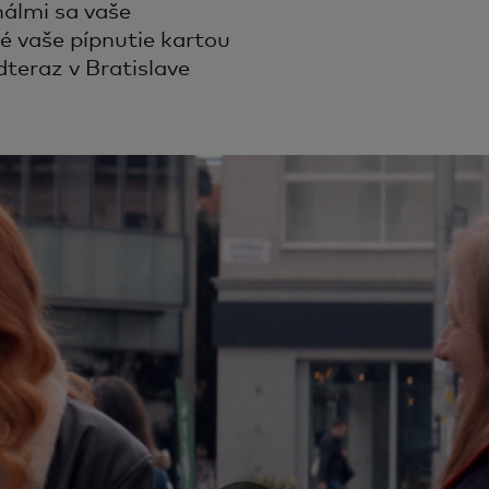
álmi sa vaše
dé vaše pípnutie kartou
eraz v Bratislave