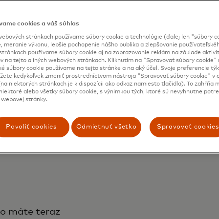
 za
vame cookies a váš súhlas
ebových stránkach používame súbory cookie a technológie (ďalej len "súbory co
, meranie výkonu, lepšie pochopenie nášho publika a zlepšovanie používateľskéh
stránkach používame súbory cookie aj na zobrazovanie reklám na základe aktiví
v na tejto a iných webových stránkach. Kliknutím na "Spravovať súbory cookie" n
ké súbory cookie používame na tejto stránke a na aký účel. Svoje preferencie tý
ete kedykoľvek zmeniť prostredníctvom nástroja "Spravovať súbory cookie" v d
 BENE
na niektorých stránkach je k dispozícii ako odkaz namiesto tlačidla). To zahŕňa
iektoré alebo všetky súbory cookie, s výnimkou tých, ktoré sú nevyhnutne potr
 webovej stránky.
Povoliť cookies
Odmietnuť všetko
Spravovať cookies
u
to máte teraz