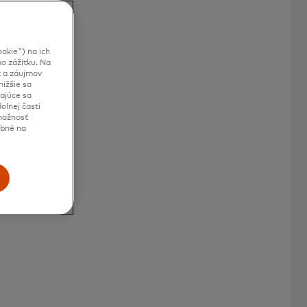
okie") na ich
o zážitku. Na
t a záujmov
ižšie sa
kajúce sa
olnej časti
 možnosť
ebné na