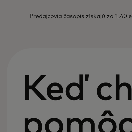
Predajcovia časopis získajú za 1,40 e
Keď ch
pomôc