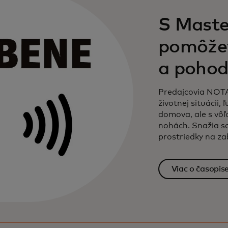
S Maste
pomôžet
a pohod
Predajcovia NOTA
životnej situácii,
domova, ale s vôľ
nohách. Snažia sa
prostriedky na z
a ďalších základn
Viac o časopi