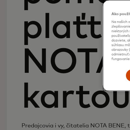
plaťte
Ako použí
Na našich w
zlepšovanie
niektorých 
používateľo
dozviete, a
súhlasu môž
NOTA
obrazovky (
odmietnuť n
fungovanie
karto
Predajcovia i vy, čitatelia NOTA BENE, 