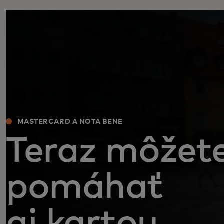
MASTERCARD A NOTA BENE
Teraz môžet
pomáhať
aj kartou