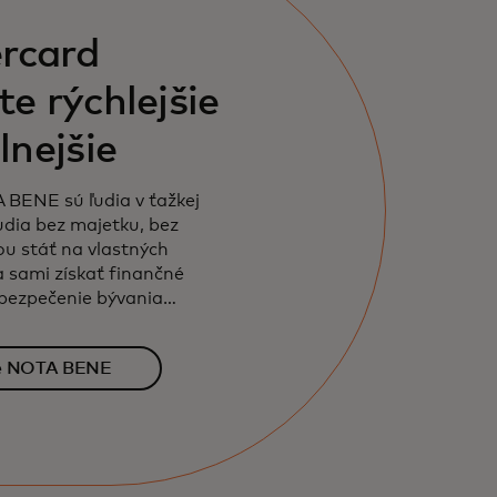
rcard
e rýchlejšie
lnejšie
 BENE sú ľudia v ťažkej
 ľudia bez majetku, bez
ou stáť na vlastných
 sami získať finančné
abezpečenie bývania
ých potrieb.
se NOTA BENE