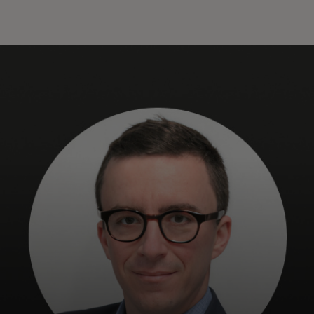
Pentru tine
Pentru companii
Pentru întreaga lume
Pentru inovatori
Știri și tendințe