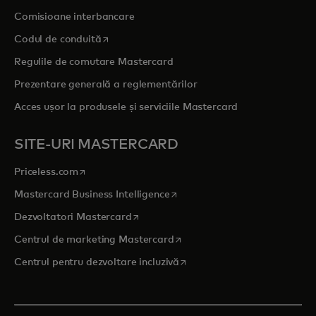
Comisioane interbancare
opens in a new tab
Codul de conduită
Regulile de comutare Mastercard
Prezentare generală a reglementărilor
Acces ușor la produsele și serviciile Mastercard
SITE-URI MASTERCARD
opens in a new tab
Priceless.com
opens in a new tab
Mastercard Business Intelligence
opens in a new tab
Dezvoltatori Mastercard
opens in a new tab
Centrul de marketing Mastercard
opens in a new tab
Centrul pentru dezvoltare incluzivă