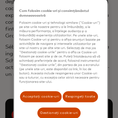
departamentele de strategie și finanțe în
cadrul Mastercard și a acumulat o
Cum folosim cookie-uri și consimțământul
experiență valoroasă oferind consultanță
dumneavoastră
companiilor din domeniul plăților și
Folosim cookie-uri și tehnologii similare ("Cookie-uri")
pe site-urile noastre pentru a le îmbunătăți, a le
fintech, în cadrul Boston Consulting
măsura performanța, a înțelege audiența și a
Group.
îmbunătăți experiența utilizatorilor. Pe unele site-uri,
folosim Cookie-uri și pentru a afișa anunțuri bazate pe
activitățile de navigare și interesele utilizatorilor pe
Sébastien a absolvit magna cum laude ca
site-ul nostru și pe alte site-uri. Selectați de mai jos
"Gestionați cookie-urile" pentru a afla ce Cookie-uri
inginer de afaceri la Solvay Business
folosim pe acest site și de ce. Puteți întotdeauna să vă
School. Este în continuare implicat în
schimbați preferințele de acord, folosind instrumentul
"Gestionați cookie-urile", din partea de jos a ecranului
activitatea academică, fiind asistent într-
(pe unele site-uri, este disponibil ca link, în loc de
un seminar de strategie.
buton). Aceasta include respingerea unor Cookie-uri
sau a tuturor, cu excepția celor strict necesare pentru
funcționarea site-ului.
Acceptați cookie-uri
Respingeți toate
Gestionați cookie-uri