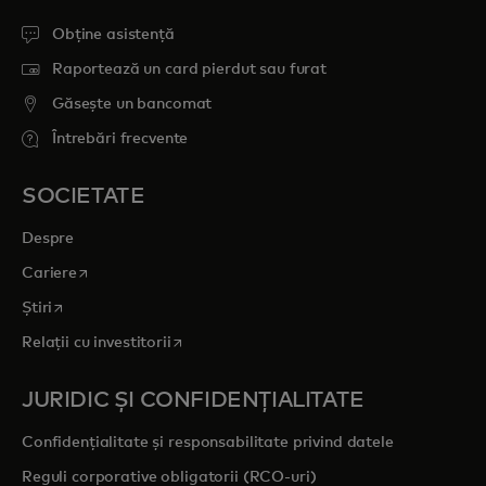
Obține asistență
Raportează un card pierdut sau furat
Găsește un bancomat
Întrebări frecvente
SOCIETATE
Despre
opens in a new tab
Cariere
opens in a new tab
Știri
opens in a new tab
Relații cu investitorii
JURIDIC ȘI CONFIDENȚIALITATE
Confidențialitate și responsabilitate privind datele
Reguli corporative obligatorii (RCO-uri)