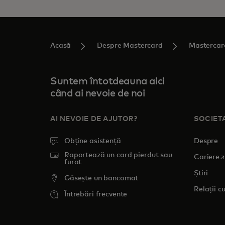
Acasă
Despre Mastercard
Mastercar
Suntem întotdeauna aici
când ai nevoie de noi
AI NEVOIE DE AJUTOR?
SOCIET
Obține asistență
Despre
Raportează un card pierdut sau
o
Cariere
furat
Știri
Găsește un bancomat
Relații cu
Întrebări frecvente