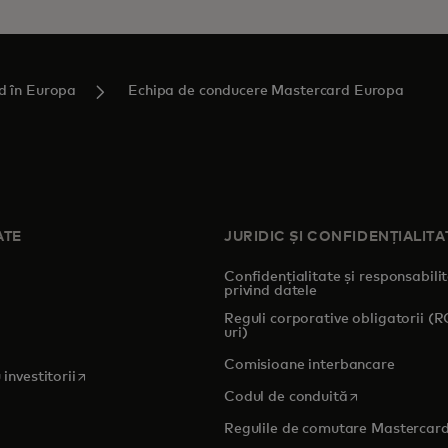
d în Europa
Echipa de conducere Mastercard Europa
ATE
JURIDIC ȘI CONFIDENȚIALITA
Confidențialitate și responsabili
privind datele
pens in a new tab
Reguli corporative obligatorii (
uri)
Comisioane interbancare
opens in a new tab
 investitorii
opens in a new
Codul de conduită
Regulile de comutare Mastercar