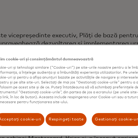
ste vicepreședinte executiv, Plăți de bază pent
supraveghează dezvoltarea și implementarea ur
tă pe cele peste 30 de piețe din regiunea europe
im cookie-uri și consimțământul dumneavoastră
ents oferă infrastructura, produsele și platfo
kie-uri și tehnologii similare ("Cookie-uri") pe site-urile noastre pentru a le îmb
 – de la tokenizare și autentificare, la active di
ormanța, a înțelege audiența și a îmbunătăți experiența utilizatorilor. Pe unele 
ie-uri și pentru a afișa anunțuri bazate pe activitățile de navigare și interesele 
de optimizare – pentru o experiență mai flexibilă 
ostru și pe alte site-uri. Selectați de mai jos "Gestionați cookie-urile" pentru a a
și online, pentru consumatori și companii.
folosim pe acest site și de ce. Puteți întotdeauna să vă schimbați preferințele d
strumentul "Gestionați cookie-urile", din partea de jos a ecranului (pe unele site-
ca link, în loc de buton). Aceasta include respingerea unor Cookie-uri sau a tutur
, Brice a fost Country Manager pentru Franța și 
t necesare pentru funcționarea site-ului.
te 20 de ani în industria plăților. S-a alăturat i
, de-a lungul mandatului său, a deținut diverse
Acceptați cookie-uri
Respingeți toate
Gestionați cookie-ur
 și produselor în regiunile Europa și LAC.