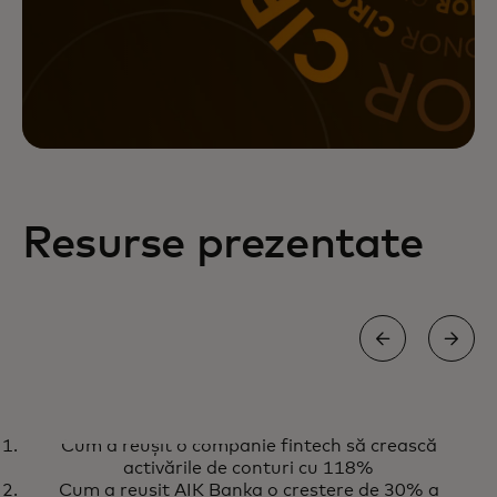
Resurse prezentate
STUDII DE CAZ
Cum a reușit o companie fintech să crească
Descoperă în ce mod software-
opens in a new tab
Află mai multe
activările de conturi cu 118%
ul nostru de personalizare
Cum a reușit AIK Banka o creștere de 30% a