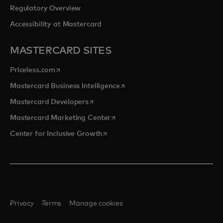
Regulatory Overview
Accessibility at Mastercard
MASTERCARD SITES
opens in a new tab
Priceless.com
opens in a new tab
Mastercard Business Intelligence
opens in a new tab
Mastercard Developers
opens in a new tab
Mastercard Marketing Center
opens in a new tab
Center for Inclusive Growth
Privacy
Terms
Manage cookies