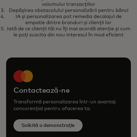
contribuie la dezvoltarea
volumului tranzacțiilor
Depășirea obstacolului personalizării pentru bănci
fidelității clienților
IA și personalizarea pot remedia decalajul de
empatie dintre branduri și clienții lor
Iată de ce clienții tăi nu îți mai acordă atenție și cum
le poți suscita din nou interesul în mod eficient
Contactează-ne
Transformă personalizarea într-un avantaj
concurențial pentru afacerea ta.
Solicită o demonstrație