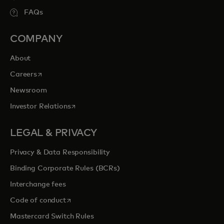
FAQs
COMPANY
About
opens in a new tab
Careers
Newsroom
opens in a new tab
Investor Relations
LEGAL & PRIVACY
Privacy & Data Responsibility
Binding Corporate Rules (BCRs)
Interchange fees
opens in a new tab
Code of conduct
Mastercard Switch Rules