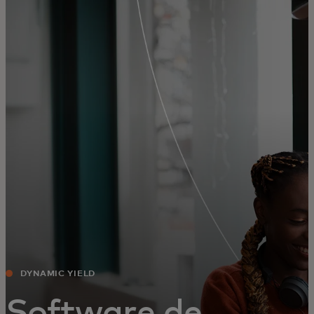
Pentru tine
Pentru companii
Pentru întreaga lume
Pentru inovatori
Știri și tendințe
DYNAMIC YIELD
Software de