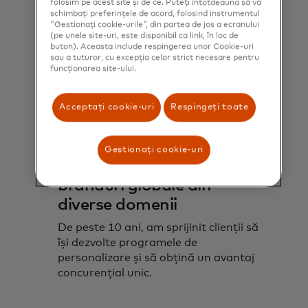
folosim pe acest site și de ce. Puteți întotdeauna să vă
schimbați preferințele de acord, folosind instrumentul
"Gestionați cookie-urile", din partea de jos a ecranului
(pe unele site-uri, este disponibil ca link, în loc de
buton). Aceasta include respingerea unor Cookie-uri
sau a tuturor, cu excepția celor strict necesare pentru
funcționarea site-ului.
Acceptați cookie-uri
Respingeți toate
Gestionați cookie-uri
Apreciat de sute de
branduri globale din
diverse domenii
De peste 10 ani, am sprijinit clienții să
își dezvolte programele de
personalizare și să obțină un avantaj
concurențial unic.