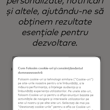
personalizate, notificări
și altele, ajutându-ne să
obținem rezultate
esențiale pentru
dezvoltare.
Andrés Meléndez Hagedorn
Cum folosim cookie-uri și consimțământul
Head of Conversions and Analytics, Coopeuch
dumneavoastră
Folosim cookie-uri și tehnologii similare ("Cookie-uri")
pe site-urile noastre pentru a le îmbunătăți, a le
măsura performanța, a înțelege audiența și a
îmbunătăți experiența utilizatorilor. Pe unele site-uri,
folosim Cookie-uri și pentru a afișa anunțuri bazate pe
activitățile de navigare și interesele utilizatorilor pe
site-ul nostru și pe alte site-uri. Selectați de mai jos
"Gestionați cookie-urile" pentru a afla ce Cookie-uri