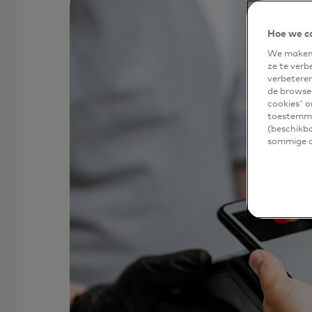
Hoe we c
We maken 
ze te verb
verbetere
de browsea
cookies' o
toestemmi
(beschikba
sommige of
Je kaart of apparaat verlaat nooit j
betaling met encryptie.