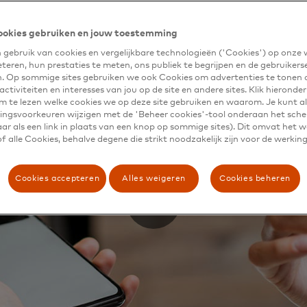
ookies gebruiken en jouw toestemming
gebruik van cookies en vergelijkbare technologieën ('Cookies') op onze
eteren, hun prestaties te meten, ons publiek te begrijpen en de gebruikers
n. Op sommige sites gebruiken we ook Cookies om advertenties te tonen 
ctiviteiten en interesses van jou op de site en andere sites. Klik hieronde
m te lezen welke cookies we op deze site gebruiken en waarom. Je kunt al
ngsvoorkeuren wijzigen met de 'Beheer cookies'-tool onderaan het sch
ar als een link in plaats van een knop op sommige sites). Dit omvat het 
 alle Cookies, behalve degene die strikt noodzakelijk zijn voor de werking
Cookies accepteren
Alles weigeren
Cookies beheren
e hand en beveiligt jouw