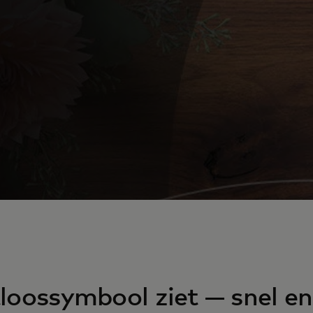
ctloossymbool ziet — snel en