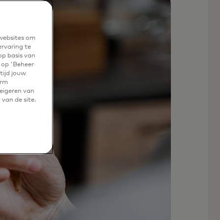
 websites om
ervaring te
op basis van
r op 'Beheer
tijd jouw
erm
weigeren van
 van de site.