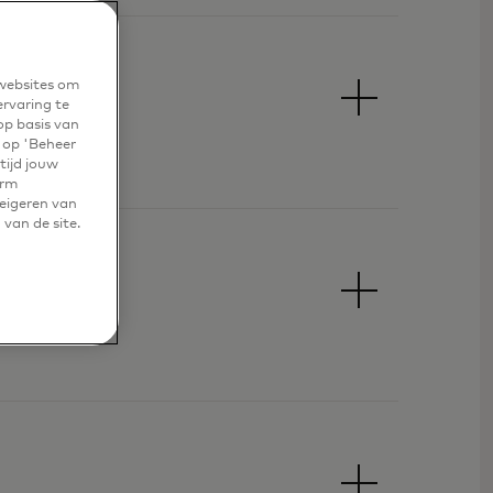
 websites om
ervaring te
op basis van
r op 'Beheer
tijd jouw
erm
weigeren van
 van de site.