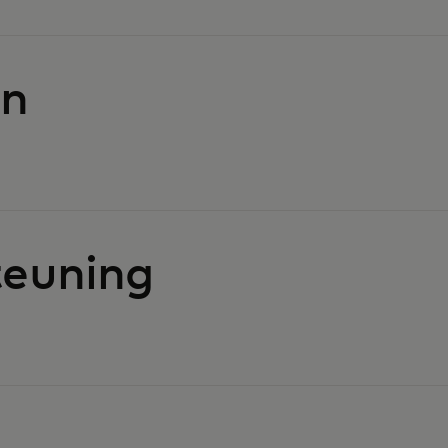
en
euning