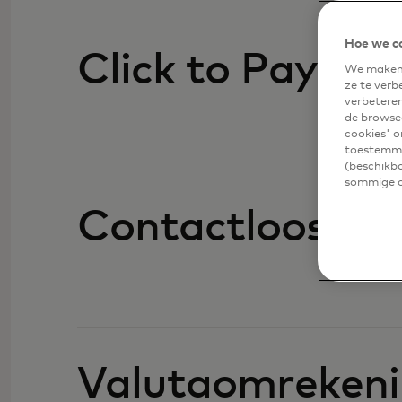
Hoe we c
Click to Pay
We maken 
ze te verb
verbetere
de browsea
cookies' o
toestemmi
(beschikba
sommige of
Contactloos
Valutaomreken