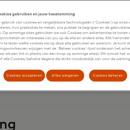
ookies gebruiken en jouw toestemming
gebruik van cookies en vergelijkbare technologieën ('Cookies') op onze
eteren, hun prestaties te meten, ons publiek te begrijpen en de gebruikers
n. Op sommige sites gebruiken we ook Cookies om advertenties te tonen 
ctiviteiten en interesses van jou op de site en andere sites. Klik hieronde
m te lezen welke cookies we op deze site gebruiken en waarom. Je kunt al
ngsvoorkeuren wijzigen met de 'Beheer cookies'-tool onderaan het sch
ar als een link in plaats van een knop op sommige sites). Dit omvat het 
 alle Cookies, behalve degene die strikt noodzakelijk zijn voor de werking
Cookies accepteren
Alles weigeren
Cookies beheren
ing