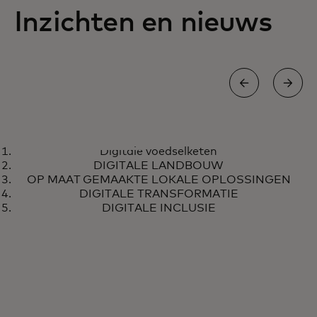
Inzichten en nieuws
DIGITALE VOEDSELKETEN
Digitale voedselketen
Afrikaanse boeren kunnen
Meer informatie
DIGITALE LANDBOUW
onderhandelen over eerlijke
OP MAAT GEMAAKTE LOKALE OPLOSSINGEN
prijzen en veilige digitale
DIGITALE TRANSFORMATIE
DIGITALE INCLUSIE
betalingen ontvangen