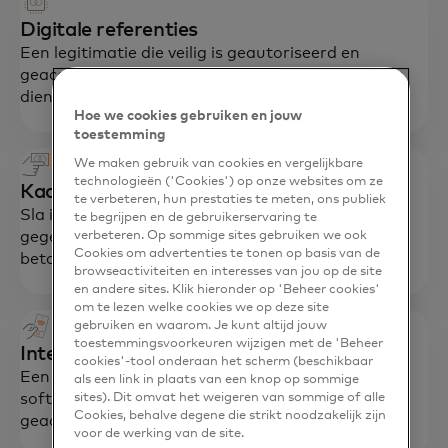
Digitale referenties
Een legitimatie die veilig is geautoriseerd en
geaccepteerd om toegang te geven tot essentiële
diensten.
Hoe we cookies gebruiken en jouw
toestemming
We maken gebruik van cookies en vergelijkbare
technologieën ('Cookies') op onze websites om ze
Kaart
te verbeteren, hun prestaties te meten, ons publiek
Sla inloggegevens voor meerdere producten en
te begrijpen en de gebruikerservaring te
gegevens op een kaart op met een Mastercard
verbeteren. Op sommige sites gebruiken we ook
Cookies om advertenties te tonen op basis van de
betaaloptie.
browseactiviteiten en interesses van jou op de site
en andere sites. Klik hieronder op 'Beheer cookies'
om te lezen welke cookies we op deze site
gebruiken en waarom. Je kunt altijd jouw
toestemmingsvoorkeuren wijzigen met de 'Beheer
Interactiepuntapparaat (POI)
cookies'-tool onderaan het scherm (beschikbaar
Een slim apparaat met eigen Community Pass-
als een link in plaats van een knop op sommige
software waarmee betalingen kunnen worden
sites). Dit omvat het weigeren van sommige of alle
Cookies, behalve degene die strikt noodzakelijk zijn
geaccepteerd.
voor de werking van de site.