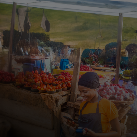
Voor jou
Zakelijk
Voor de wereld
Voor vernieuwers
Nieuws en trends