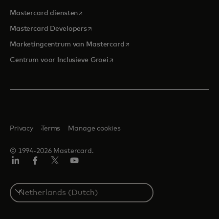
opens in a new tab
Mastercard diensten
opens in a new tab
Mastercard Developers
opens in a new tab
Marketingcentrum van Mastercard
opens in a new tab
Centrum voor Inclusieve Groei
Privacy
Terms
Manage cookies
© 1994-2026 Mastercard.
Linkedin
Facebook
Twitter/X
YouTube
Select
a
country