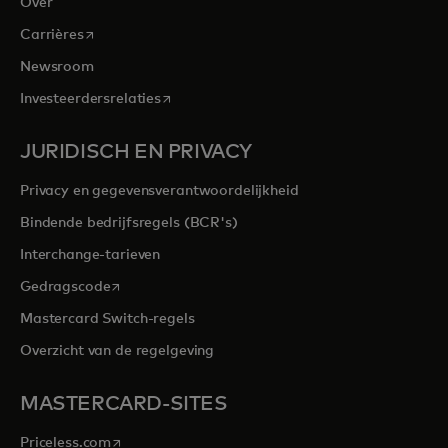
Over
opens in a new tab
Carrières
Newsroom
opens in a new tab
Investeerdersrelaties
JURIDISCH EN PRIVACY
Privacy en gegevensverantwoordelijkheid
Bindende bedrijfsregels (BCR's)
Interchange-tarieven
opens in a new tab
Gedragscode
Mastercard Switch-regels
Overzicht van de regelgeving
MASTERCARD-SITES
opens in a new tab
Priceless.com