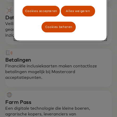
Cookies accepteren
Alles weigeren
Datadienst
Veilig gegevensbeheer met geaggregeerde en
Cookies beheren
geanonimiseerde gegevensanalyses die cruciale
inzichten bieden.
Betalingen
Financiële inclusiekaarten maken contactloze
betalingen mogelijk bij Mastercard
acceptatiepunten.
Farm Pass
Een digitale technologie die kleine boeren,
agrarische kopers, leveranciers van