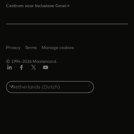
opens in a new tab
Centrum voor Inclusieve Groei
Privacy
Terms
Manage cookies
© 1994-2026 Mastercard.
Linkedin
Facebook
Twitter/X
YouTube
Select
a
country