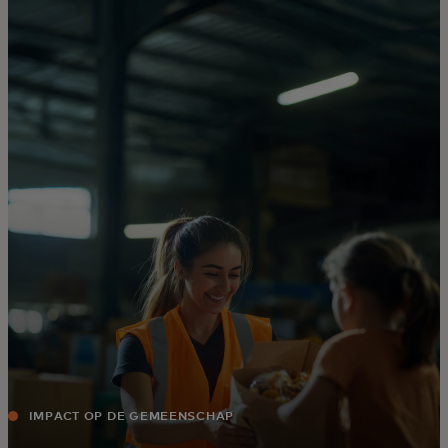
Voor jou
Zakelijk
Voor de wereld
Voor vernieuwers
Nieuws en trends
IMPACT OP DE GEMEENSCHAP