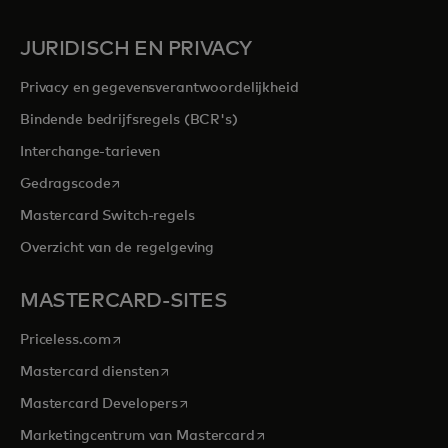
JURIDISCH EN PRIVACY
Privacy en gegevensverantwoordelijkheid
Bindende bedrijfsregels (BCR's)
Interchange-tarieven
opens in a new tab
Gedragscode
Mastercard Switch-regels
Overzicht van de regelgeving
MASTERCARD-SITES
opens in a new tab
Priceless.com
opens in a new tab
Mastercard diensten
opens in a new tab
Mastercard Developers
opens in a new tab
Marketingcentrum van Mastercard