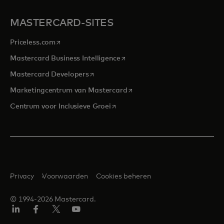
MASTERCARD-SITES
opens in a new tab
Priceless.com
opens in a new tab
Mastercard Business Intelligence
opens in a new tab
Mastercard Developers
opens in a new tab
Marketingcentrum van Mastercard
opens in a new tab
Centrum voor Inclusieve Groei
Privacy
Voorwaarden
Cookies beheren
© 1994-2026 Mastercard.
Linkedin
Facebook
Twitter/X
YouTube