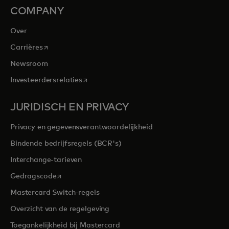
COMPANY
Over
opens in a new tab
Carrières
Newsroom
opens in a new tab
Investeerdersrelaties
JURIDISCH EN PRIVACY
Privacy en gegevensverantwoordelijkheid
Bindende bedrijfsregels (BCR's)
Interchange-tarieven
opens in a new tab
Gedragscode
Mastercard Switch-regels
Overzicht van de regelgeving
Toegankelijkheid bij Mastercard