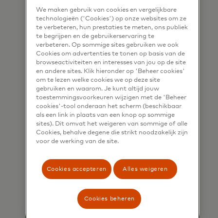
We maken gebruik van cookies en vergelijkbare
technologieën ('Cookies') op onze websites om ze
te verbeteren, hun prestaties te meten, ons publiek
te begrijpen en de gebruikerservaring te
verbeteren. Op sommige sites gebruiken we ook
Cookies om advertenties te tonen op basis van de
browseactiviteiten en interesses van jou op de site
en andere sites. Klik hieronder op 'Beheer cookies'
Impact op de
om te lezen welke cookies we op deze site
gebruiken en waarom. Je kunt altijd jouw
gemeenschap
toestemmingsvoorkeuren wijzigen met de 'Beheer
cookies'-tool onderaan het scherm (beschikbaar
Een positieve, blijvende impact
als een link in plaats van een knop op sommige
creëren in onze gemeenschappen.
sites). Dit omvat het weigeren van sommige of alle
Cookies, behalve degene die strikt noodzakelijk zijn
voor de werking van de site.
Meer informatie
Cookies accepteren
Alles weigeren
Cookies beheren