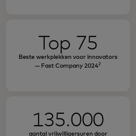
Top 75
Beste werkplekken voor innovators
2
— Fast Company 2024
We blijven een werkomgeving bevorderen
waarin iedereen de kans krijgt om
succesvol te zijn en iets terug te doen voor
zijn of haar gemeenschappen.
135.000
aantal vrijwilligersuren door