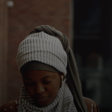
Voor jou
Zakelijk
Voor de wereld
Voor vernieuwers
Nieuws en trends