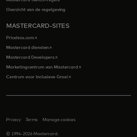
Overzicht van de regelgeving
MASTERCARD-SITES
opens in a new tab
Priceless.com
opens in a new tab
Mastercard diensten
opens in a new tab
Mastercard Developers
opens in a new tab
Marketingcentrum van Mastercard
opens in a new tab
Centrum voor Inclusieve Groei
Privacy
Terms
Manage cookies
© 1994-2026 Mastercard.