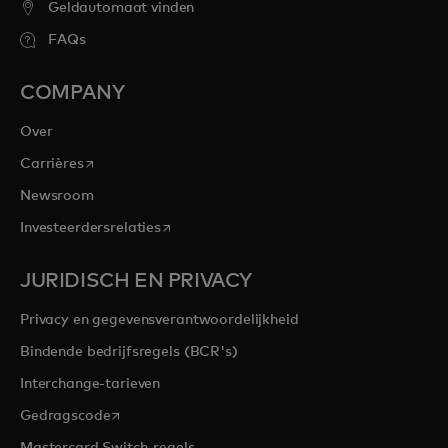
Geldautomaat vinden
FAQs
COMPANY
Over
opens in a new tab
Carrières
Newsroom
opens in a new tab
Investeerdersrelaties
JURIDISCH EN PRIVACY
Privacy en gegevensverantwoordelijkheid
Bindende bedrijfsregels (BCR's)
Interchange-tarieven
opens in a new tab
Gedragscode
Mastercard Switch-regels