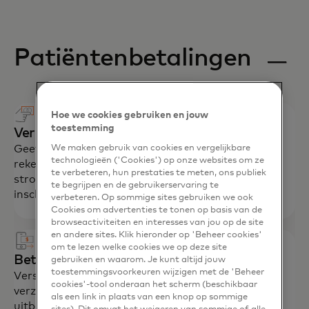
Patiëntenbetalingen
Hoe we cookies gebruiken en jouw
toestemming
Vereenvoudig betalingen aan werknemers
Geef werknemers kaarten voor fiscaal voordelige
We maken gebruik van cookies en vergelijkbare
technologieën ('Cookies') op onze websites om ze
rekeningen (HSA, FSA) om vergoedingen te
te verbeteren, hun prestaties te meten, ons publiek
stroomlijnen, papierwerk te verminderen en
te begrijpen en de gebruikerservaring te
inschrijving te stimuleren.
verbeteren. Op sommige sites gebruiken we ook
Cookies om advertenties te tonen op basis van de
browseactiviteiten en interesses van jou op de site
en andere sites. Klik hieronder op 'Beheer cookies'
om te lezen welke cookies we op deze site
Betaal patiënten en leden snel terug
gebruiken en waarom. Je kunt altijd jouw
toestemmingsvoorkeuren wijzigen met de 'Beheer
Verstrek bijna in realtime betalingen van
cookies'-tool onderaan het scherm (beschikbaar
verzekeringsclaims, restituties en andere
als een link in plaats van een knop op sommige
uitbetalingen.