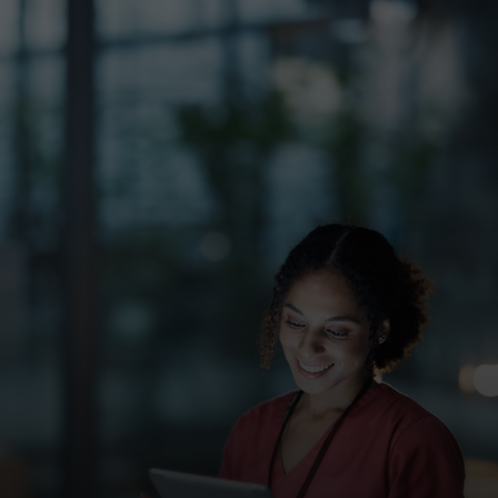
Voor jou
Zakelijk
Voor de wereld
Voor vernieuwers
Nieuws en trends