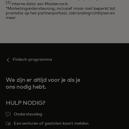
[2]
Interne data van Mastercard.
*Marketingondersteuning, inclusief maar niet beperkt tot
promotie op het partnerportaal, cobrandingrichtlijnen en
meer
Fintech-programma
We zijn er altijd voor je als je
ons nodig hebt.
HULP NODIG?
Ondersteuning
Een verloren of gestolen kaart melden