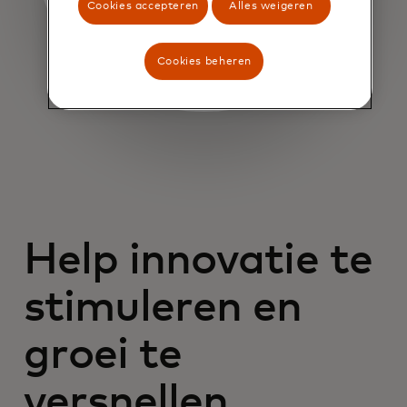
Cookies accepteren
Alles weigeren
Cookies beheren
Help innovatie te
stimuleren en
groei te
versnellen