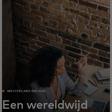
Voor jou
Zakelijk
Voor de wereld
Voor vernieuwers
Nieuws en trends
MASTERCARD ENGAGE
Een wereldwijd