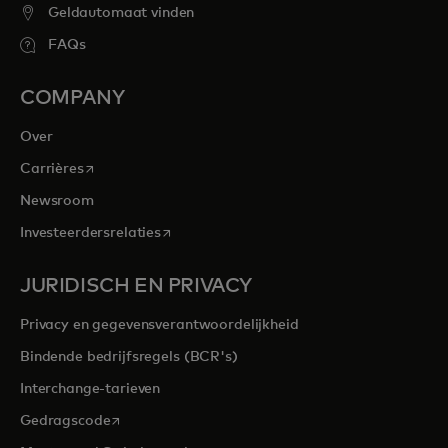
Geldautomaat vinden
FAQs
COMPANY
Over
opens in a new tab
Carrières
Newsroom
opens in a new tab
Investeerdersrelaties
JURIDISCH EN PRIVACY
Privacy en gegevensverantwoordelijkheid
Bindende bedrijfsregels (BCR's)
Interchange-tarieven
opens in a new tab
Gedragscode