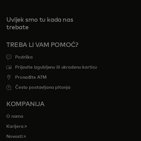
Uvijek smo tu kada nas
trebate
TREBA LI VAM POMOĆ?
Podrška
Prijavite izgubljenu ili ukradenu karticu
Pronađite ATM
Često postavljana pitanja
KOMPANIJA
O nama
opens in a new tab
Karijera
opens in a new tab
Novosti