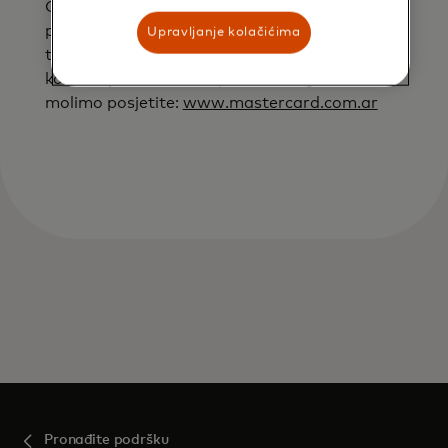
Ovo će se obično dogoditi kada odaberete da
plaćate u valuti vaše kartice, umjesto u valuti
Upravljanje kolačićima
trgovca ili ATM. Za više informacija o kursu
konverzije valute za kupovine u Argentini,
molimo posjetite:
www.mastercard.com.ar
Pronađite podršku