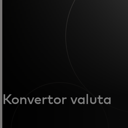
Za vas
Za biznis
Za svijet
Za inovatore
Novosti i trendovi
Konvertor valuta