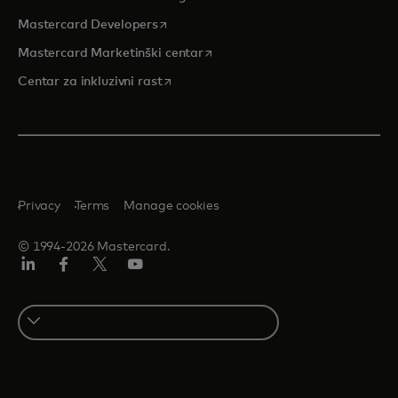
opens in a new tab
Mastercard Developers
opens in a new tab
Mastercard Marketinški centar
opens in a new tab
Centar za inkluzivni rast
Privacy
Terms
Manage cookies
© 1994-2026 Mastercard.
LinkedIn
Facebook
Twitter/X
Youtube
Select
a
country