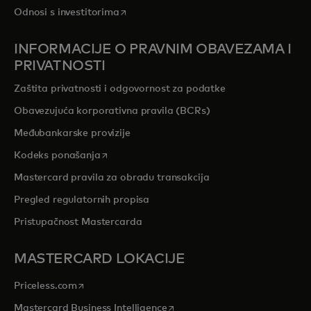
opens in a new tab
Odnosi s investitorima
INFORMACIJE O PRAVNIM OBAVEZAMA I
PRIVATNOSTI
Zaštita privatnosti i odgovornost za podatke
Obavezujuća korporativna pravila (BCRs)
Međubankarske provizije
opens in a new tab
Kodeks ponašanja
Mastercard pravila za obradu transakcija
Pregled regulatornih propisa
Pristupačnost Mastercarda
MASTERCARD LOKACIJE
opens in a new tab
Priceless.com
opens in a new tab
Mastercard Business Intelligence