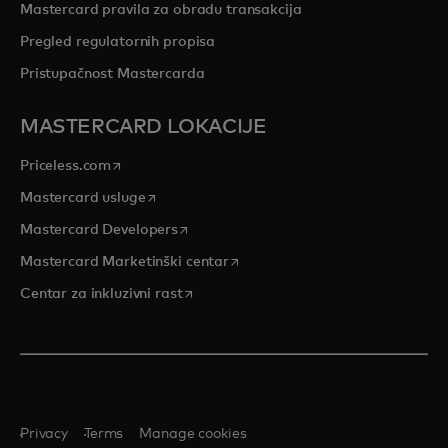
Mastercard pravila za obradu transakcija
Pregled regulatornih propisa
Pristupačnost Mastercarda
MASTERCARD LOKACIJE
opens in a new tab
Priceless.com
opens in a new tab
Mastercard usluge
opens in a new tab
Mastercard Developers
opens in a new tab
Mastercard Marketinški centar
opens in a new tab
Centar za inkluzivni rast
Privacy
Terms
Manage cookies