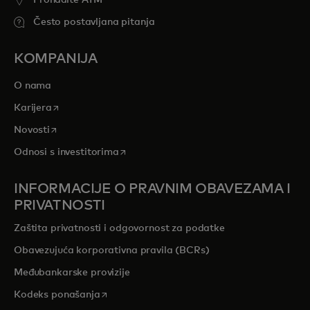
Pronađite ATM
Često postavljana pitanja
KOMPANIJA
O nama
opens in a new tab
Karijera
opens in a new tab
Novosti
opens in a new tab
Odnosi s investitorima
INFORMACIJE O PRAVNIM OBAVEZAMA I
PRIVATNOSTI
Zaštita privatnosti i odgovornost za podatke
Obavezujuća korporativna pravila (BCRs)
Međubankarske provizije
opens in a new tab
Kodeks ponašanja