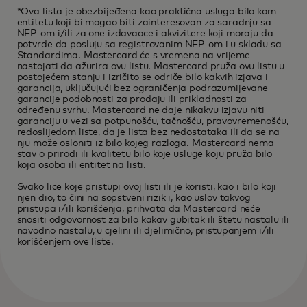
*Ova lista je obezbijeđena kao praktična usluga bilo kom
entitetu koji bi mogao biti zainteresovan za saradnju sa
NEP-om i/ili za one izdavaoce i akvizitere koji moraju da
potvrde da posluju sa registrovanim NEP-om i u skladu sa
Standardima. Mastercard će s vremena na vrijeme
nastojati da ažurira ovu listu. Mastercard pruža ovu listu u
postojećem stanju i izričito se odriče bilo kakvih izjava i
garancija, uključujući bez ograničenja podrazumijevane
garancije podobnosti za prodaju ili prikladnosti za
određenu svrhu. Mastercard ne daje nikakvu izjavu niti
garanciju u vezi sa potpunošću, tačnošću, pravovremenošću,
redoslijedom liste, da je lista bez nedostataka ili da se na
nju može osloniti iz bilo kojeg razloga. Mastercard nema
stav o prirodi ili kvalitetu bilo koje usluge koju pruža bilo
koja osoba ili entitet na listi.
Svako lice koje pristupi ovoj listi ili je koristi, kao i bilo koji
njen dio, to čini na sopstveni rizik i, kao uslov takvog
pristupa i/ili korišćenja, prihvata da Mastercard neće
snositi odgovornost za bilo kakav gubitak ili štetu nastalu ili
navodno nastalu, u cjelini ili djelimično, pristupanjem i/ili
korišćenjem ove liste.