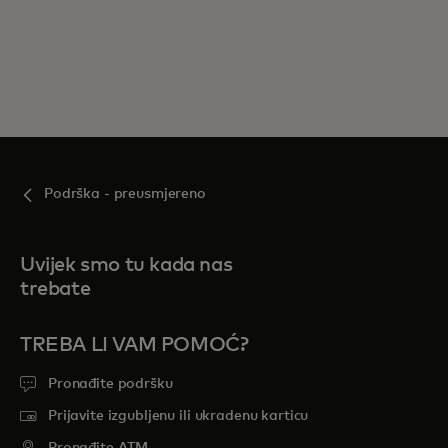
Podrška - preusmjereno
Uvijek smo tu kada nas
trebate
TREBA LI VAM POMOĆ?
Pronađite podršku
Prijavite izgubljenu ili ukradenu karticu