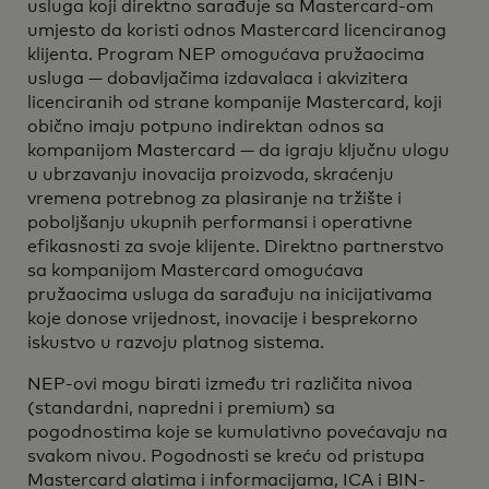
usluga koji direktno sarađuje sa Mastercard-om
umjesto da koristi odnos Mastercard licenciranog
klijenta. Program NEP omogućava pružaocima
usluga — dobavljačima izdavalaca i akvizitera
licenciranih od strane kompanije Mastercard, koji
obično imaju potpuno indirektan odnos sa
kompanijom Mastercard — da igraju ključnu ulogu
u ubrzavanju inovacija proizvoda, skraćenju
vremena potrebnog za plasiranje na tržište i
poboljšanju ukupnih performansi i operativne
efikasnosti za svoje klijente. Direktno partnerstvo
sa kompanijom Mastercard omogućava
pružaocima usluga da sarađuju na inicijativama
koje donose vrijednost, inovacije i besprekorno
iskustvo u razvoju platnog sistema.
NEP-ovi mogu birati između tri različita nivoa
(standardni, napredni i premium) sa
pogodnostima koje se kumulativno povećavaju na
svakom nivou. Pogodnosti se kreću od pristupa
Mastercard alatima i informacijama, ICA i BIN-