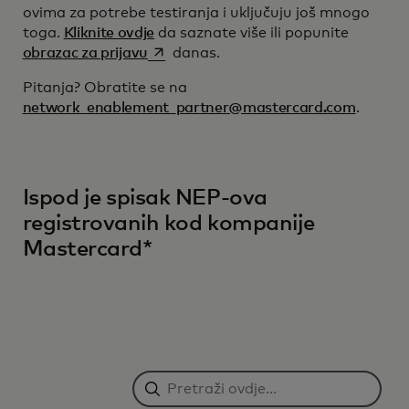
ovima za potrebe testiranja i uključuju još mnogo
toga.
Kliknite ovdje
da saznate više ili popunite
opens in a new tab
obrazac za prijavu
danas.
Pitanja? Obratite se na
network_enablement_partner@mastercard.com
.
Ispod je spisak NEP-ova
registrovanih kod kompanije
Mastercard*