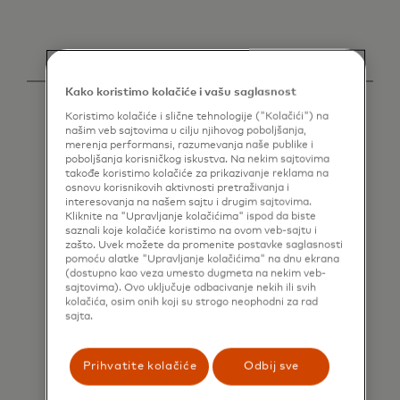
Kako koristimo kolačiće i vašu saglasnost
Koristimo kolačiće i slične tehnologije ("Kolačići") na
našim veb sajtovima u cilju njihovog poboljšanja,
merenja performansi, razumevanja naše publike i
poboljšanja korisničkog iskustva. Na nekim sajtovima
takođe koristimo kolačiće za prikazivanje reklama na
osnovu korisnikovih aktivnosti pretraživanja i
interesovanja na našem sajtu i drugim sajtovima.
Kliknite na "Upravljanje kolačićima" ispod da biste
saznali koje kolačiće koristimo na ovom veb-sajtu i
zašto. Uvek možete da promenite postavke saglasnosti
pomoću alatke "Upravljanje kolačićima" na dnu ekrana
(dostupno kao veza umesto dugmeta na nekim veb-
sajtovima). Ovo uključuje odbacivanje nekih ili svih
kolačića, osim onih koji su strogo neophodni za rad
sajta.
Prihvatite kolačiće
Odbij sve