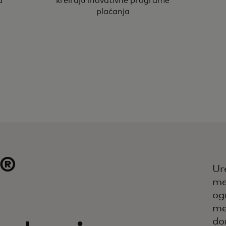
a
kreiraju inovativne programe
plaćanja
®
Ur
me
a
og
me
do