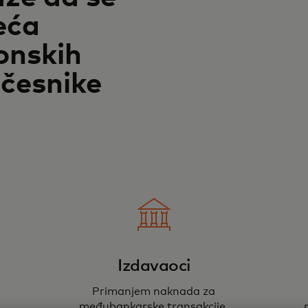
eća
onskih
učesnike
Izdavaoci
Primanjem naknada za
međubankarske transakcije,