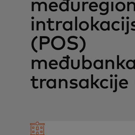
međuregion
intralokacij
(POS)
međubanka
transakcije