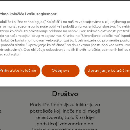
izdavaoci mogu snositi rizike i
p
troškove proširenja
timo kolačiće i vašu saglasnost
ih
elektronskih plaćanja svojim
olačiće i slične tehnologije ("Kolačići") na našim veb sajtovima u cilju njihovog p
klijentima
formansi, razumevanja naše publike i poboljšanja korisničkog iskustva. Na nek
stimo kolačiće za prikazivanje reklama na osnovu korisnikovih aktivnosti pretraži
ja na našem sajtu i drugim sajtovima. Kliknite na "Upravljanje kolačićima" ispod
e kolačiće koristimo na ovom veb-sajtu i zašto. Uvek možete da promenite posta
i pomoću alatke "Upravljanje kolačićima" na dnu ekrana (dostupno kao veza u
b-sajtovima). Ovo uključuje odbacivanje nekih ili svih kolačića, osim onih koji su
a rad sajta.
Prihvatite kolačiće
Odbij sve
Upravljanje kolačićim
Društvo
Podstiče finansijsku inkluziju za
e,
potrošače koji inače ne bi mogli
učestvovati, tako što daje
podsticaj izdavaocima da