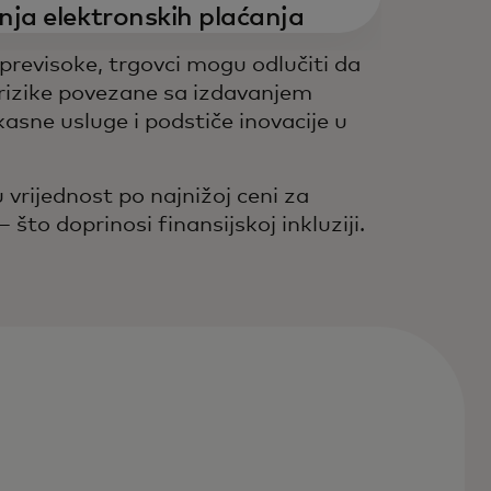
nja elektronskih plaćanja
previsoke, trgovci mogu odlučiti da
 rizike povezane sa izdavanjem
asne usluge i podstiče inovacije u
rijednost po najnižoj ceni za
to doprinosi finansijskoj inkluziji.