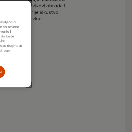
revara, niži troškovi obrade i
brže, efikasnije iskustvo
kupovine
oboljšanja,
im sajtovima
vanja i
 da biste
vke
mesto dugmeta
 strogo
a