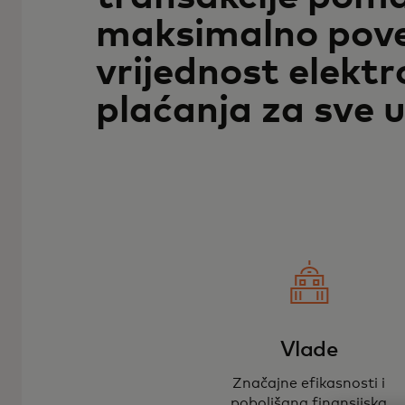
maksimalno pov
vrijednost elektr
plaćanja za sve 
Vlade
Značajne efikasnosti i
poboljšana finansijska