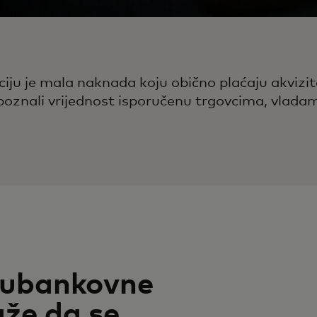
u je mala naknada koju obično plaćaju akvizit
epoznali vrijednost isporučenu trgovcima, vlad
ubankovne
že da se