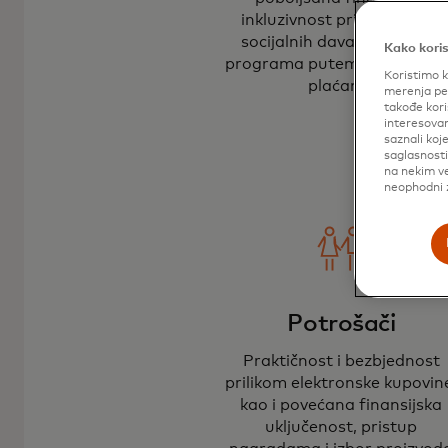
inkluzivnost pri distribuciji
socijalnih davanja i drugih
Kako koris
programa putem elektronsk
Koristimo k
plaćanja
merenja per
takođe kori
interesovan
saznali koj
saglasnost
na nekim ve
neophodni z
Potrošači
Praktičnost i bezbjednost
prilikom elektronske kupovin
kao i povećana finansijska
uključenost, pristup