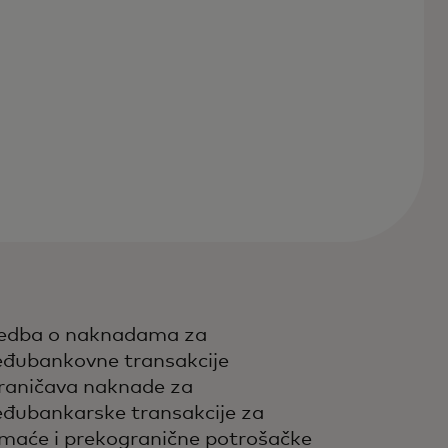
edba o naknadama za
đubankovne transakcije
raničava naknade za
đubankarske transakcije za
maće i prekogranične potrošačke