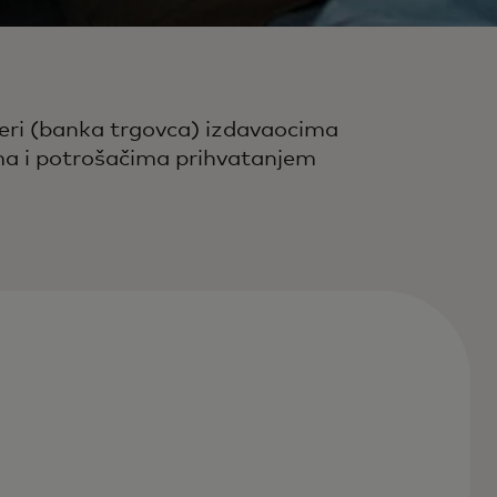
eri (banka trgovca) izdavaocima
ama i potrošačima prihvatanjem