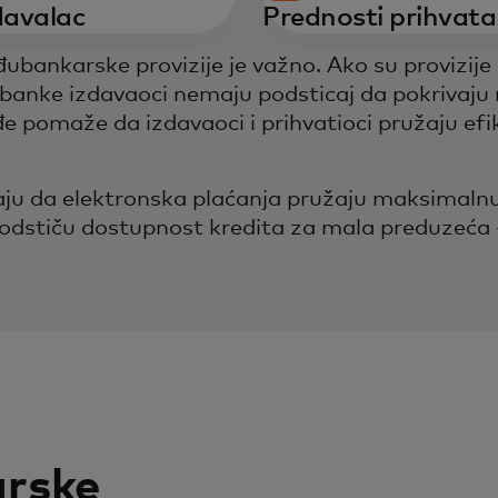
davalac
Prednosti prihvata
ubankarske provizije je važno. Ako su provizije 
, banke izdavaoci nemaju podsticaj da pokrivaju
e pomaže da izdavaoci i prihvatioci pružaju efik
 da elektronska plaćanja pružaju maksimalnu v
odstiču dostupnost kredita za mala preduzeća – š
rske