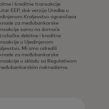
bitne i kreditne transakcije
utar EEP, dok verzija Uredbe u
edinjenom Kraljevstvu ograničava
knade za međubankarske
ansakcije samo na domaće
trošačke debitne i kreditne
ansakcije u Ujedinjenom
aljevstvu. Mi smo odredili
knade za međubankarske
ansakcije u skladu sa Regulativom
međubankarskim naknadama.