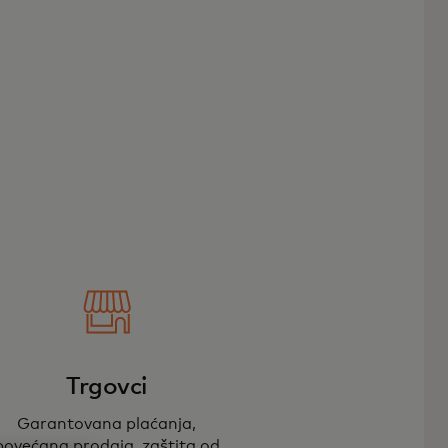
Trgovci
Garantovana plaćanja,
povećana prodaja, zaštita od