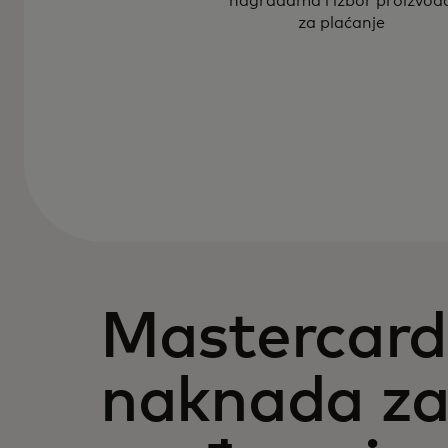
nagradama i izbor proizvod
za plaćanje
Mastercard
naknada z