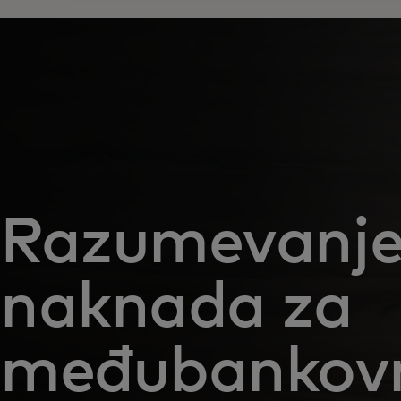
Razumevanj
naknada za
međubankov