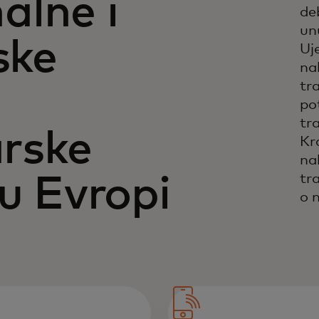
alne i
de
un
ske
Uj
na
tr
po
tr
rske
Kr
na
tr
 u Evropi
o 