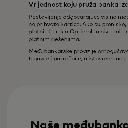
Vrijednost koju pruža banka iz
Postavljanje odgovarajuće visine međ
ne prihvate kartice. Ako su preniske
platnih kartica.Optimalan nivo takođ
platnim rješenjima.
Međubankarske provizije omogućavaju
trgovce i potrošače, a istovremeno p
Naše međubanka