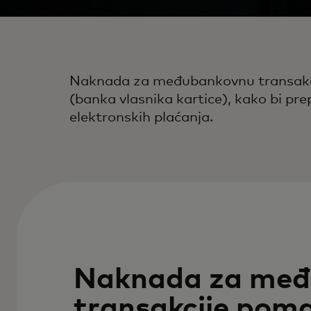
Naknada za međubankovnu transakcij
(banka vlasnika kartice), kako bi pr
elektronskih plaćanja.
Naknada za međ
transakcije poma