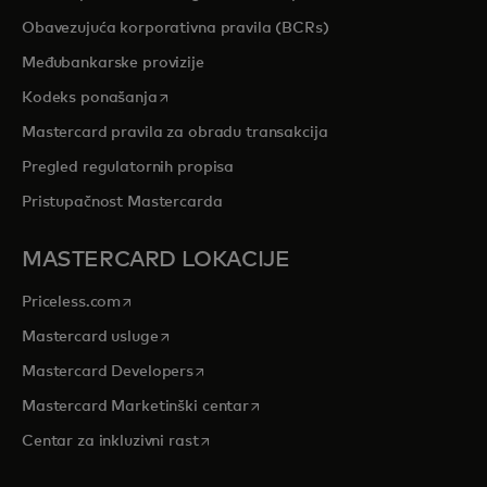
Obavezujuća korporativna pravila (BCRs)
Međubankarske provizije
opens in a new tab
Kodeks ponašanja
Mastercard pravila za obradu transakcija
Pregled regulatornih propisa
Pristupačnost Mastercarda
MASTERCARD LOKACIJE
opens in a new tab
Priceless.com
opens in a new tab
Mastercard usluge
opens in a new tab
Mastercard Developers
opens in a new tab
Mastercard Marketinški centar
opens in a new tab
Centar za inkluzivni rast