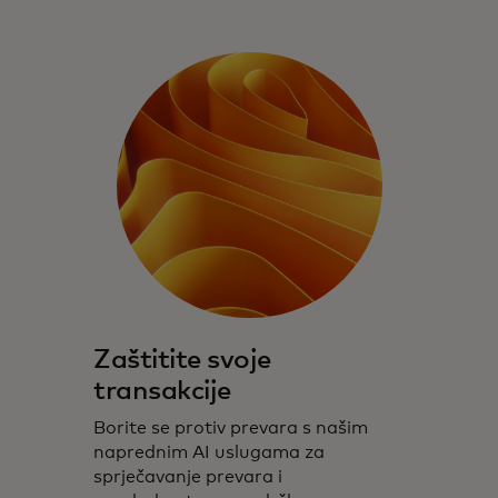
Zaštitite svoje
transakcije
Borite se protiv prevara s našim
naprednim AI uslugama za
sprječavanje prevara i