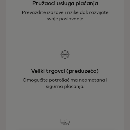
Pružaoci usluga plaćanja
Prevazđite izazove i rizike dok razvijate
svoje poslovanje
Veliki trgovci (preduzeća)
Omogućite potrošačima neometana i
sigurna plaćanja.