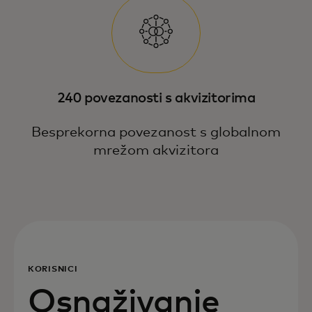
240 povezanosti s akvizitorima
Besprekorna povezanost s globalnom
mrežom akvizitora
KORISNICI
Osnaživanje