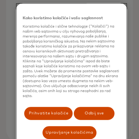
Prodajne platforme
Kako koristimo kolačiće i vašu saglasnost
Lako uđite na nova tržišta
Koristimo kolačiće i slične tehnologije ("Kolačići") na
našim veb sajtovima u cilju njihovog poboljšanja,
merenja performansi, razumevanja naše publike i
poboljšanja korisničkog iskustva. Na nekim sajtovima
takođe koristimo kolačiće za prikazivanje reklama na
osnovu korisnikovih aktivnosti pretraživanja i
interesovanja na našem sajtu i drugim sajtovima.
Kliknite na "Upravljanje kolačićima" ispod da biste
saznali koje kolačiće koristimo na ovom veb-sajtu i
zašto. Uvek možete da promenite postavke saglasnosti
Programeri
pomoću alatke "Upravljanje kolačićima" na dnu ekrana
(dostupno kao veza umesto dugmeta na nekim veb-
Integrišite besprekorno
sajtovima). Ovo uključuje odbacivanje nekih ili svih
kolačića, osim onih koji su strogo neophodni za rad
sajta.
opens in a new tab
Saznajte više
Prihvatite kolačiće
Odbij sve
Upravljanje kolačićima