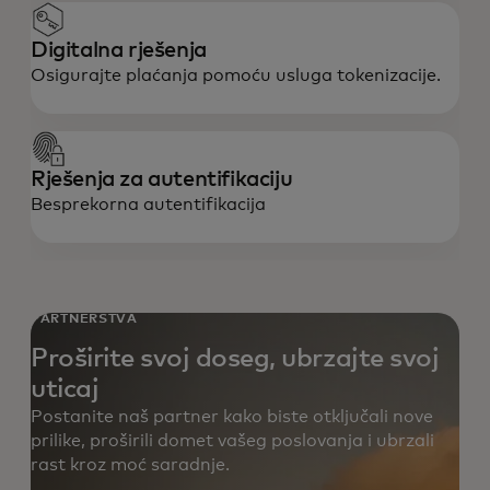
Digitalna rješenja
Osigurajte plaćanja pomoću usluga tokenizacije.
Rješenja za autentifikaciju
Besprekorna autentifikacija
PARTNERSTVA
Proširite svoj doseg, ubrzajte svoj
uticaj
Postanite naš partner kako biste otključali nove
prilike, proširili domet vašeg poslovanja i ubrzali
rast kroz moć saradnje.