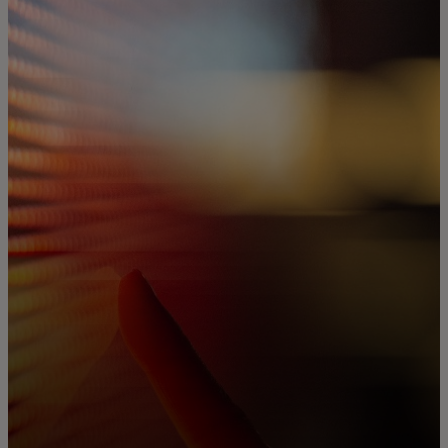
Za vas
Za biznis
Za svijet
Za inovatore
Novosti i trendovi