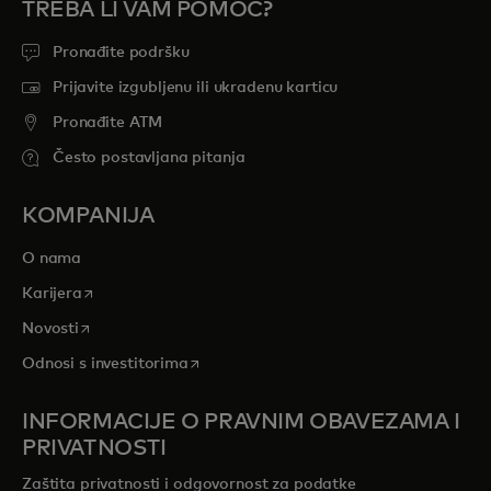
TREBA LI VAM POMOĆ?
Pronađite podršku
Prijavite izgubljenu ili ukradenu karticu
Pronađite ATM
Često postavljana pitanja
KOMPANIJA
O nama
opens in a new tab
Karijera
opens in a new tab
Novosti
opens in a new tab
Odnosi s investitorima
INFORMACIJE O PRAVNIM OBAVEZAMA I
PRIVATNOSTI
Zaštita privatnosti i odgovornost za podatke