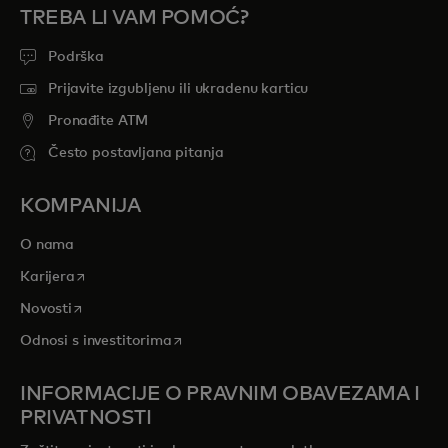
TREBA LI VAM POMOĆ?
Podrška
Prijavite izgubljenu ili ukradenu karticu
Pronađite ATM
Često postavljana pitanja
KOMPANIJA
O nama
opens in a new tab
Karijera
opens in a new tab
Novosti
opens in a new tab
Odnosi s investitorima
INFORMACIJE O PRAVNIM OBAVEZAMA I
PRIVATNOSTI