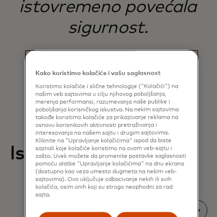
istovremeno povećala
sigurnost.
Nick McDonald
Kako koristimo kolačiće i vašu saglasnost
NEPO, United Kingdom
Koristimo kolačiće i slične tehnologije ("Kolačići") na
našim veb sajtovima u cilju njihovog poboljšanja,
merenja performansi, razumevanja naše publike i
poboljšanja korisničkog iskustva. Na nekim sajtovima
takođe koristimo kolačiće za prikazivanje reklama na
osnovu korisnikovih aktivnosti pretraživanja i
interesovanja na našem sajtu i drugim sajtovima.
Kliknite na "Upravljanje kolačićima" ispod da biste
Istaknuti resursi
saznali koje kolačiće koristimo na ovom veb-sajtu i
zašto. Uvek možete da promenite postavke saglasnosti
pomoću alatke "Upravljanje kolačićima" na dnu ekrana
(dostupno kao veza umesto dugmeta na nekim veb-
sajtovima). Ovo uključuje odbacivanje nekih ili svih
kolačića, osim onih koji su strogo neophodni za rad
sajta.