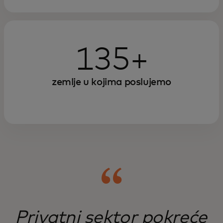
Pogledajte kako digitalizacija
javnih usluga i korišćenje
135+
vlasničkih uvida u podatke mogu
učiniti vlade efikasnijima i
zemlje u kojima poslujemo
efektivnijima.
Privatni sektor pokreće