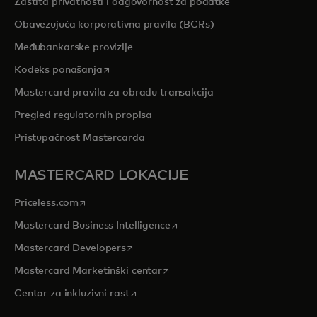
Zaštita privatnosti i odgovornost za podatke
Obavezujuća korporativna pravila (BCRs)
Međubankarske provizije
opens in a new tab
Kodeks ponašanja
Mastercard pravila za obradu transakcija
Pregled regulatornih propisa
Pristupačnost Mastercarda
MASTERCARD LOKACIJE
opens in a new tab
Priceless.com
opens in a new tab
Mastercard Business Intelligence
opens in a new tab
Mastercard Developers
opens in a new tab
Mastercard Marketinški centar
opens in a new tab
Centar za inkluzivni rast