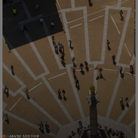
Za vas
Za biznis
Za svijet
Za inovatore
Novosti i trendovi
JAVNI SEKTOR