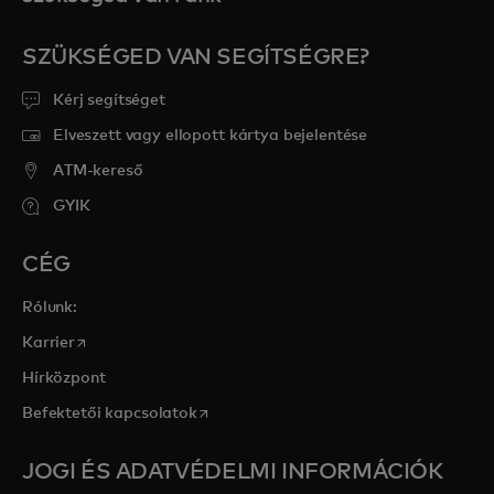
SZÜKSÉGED VAN SEGÍTSÉGRE?
Kérj segítséget
Elveszett vagy ellopott kártya bejelentése
ATM-kereső
GYIK
CÉG
Rólunk:
opens in a new tab
Karrier
Hírközpont
opens in a new tab
Befektetői kapcsolatok
JOGI ÉS ADATVÉDELMI INFORMÁCIÓK