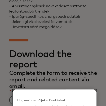
előrejelzések
- A visszaigénylések növekedését ösztönző
legfontosabb trendek
- Iparág-specifikus chargeback adatok
- Jelenlegi vitakezelési folyamatok
- Javításra váró megoldások
Download the
report
Complete the form to receive the
report and related content via
email.
*
First Name
Hogyan használjuk a Cookie-kat