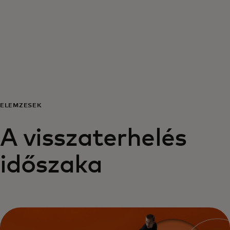
Neked
Vállalkozásoknak
A világért
ELEMZÉSEK
Innovátoroknak
A visszaterhelés
Hírek és trendek
időszaka