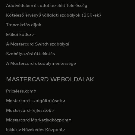
Adatvédelem és adatkezelési felelősség
Kötelező érvényű vállalati szabályok (BCR-ek)
Tranzakciós díjak
opens in a new tab
Etikai kódex
A Mastercard Switch szabályai
Szabályozási áttekintés
A Mastercard akadálymentessége
MASTERCARD WEBOLDALAK
opens in a new tab
Priceless.com
opens in a new tab
Mastercard-szolgáltatások
opens in a new tab
Mastercard-fejlesztők
opens in a new tab
Mastercard Marketingközpont
opens in a new tab
Inkluzív Növekedés Központ