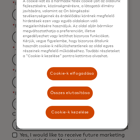
A cookie-kat és a harmadik felek cookie-jait az oldalunk
*
Last Name
fejlesztésére, közönségmérésre, a látogatói élmény
javítására, valamint az Ön böngészési
tevékenységeinek és érdeklődési körének megfelelő
hirdetések ezen vagy egyéb oldalakon való
*
Business Email Address
megjelenítésére használjuk. Az oldal alján bármikor
megváltoztathatja a preferenciáit, illetve
engedélyezhet vagy letilthat bizonyos funkciókat.
Kérjük, vegye figyelembe, hogy bizonyos általunk
használt cookie-k nélkülözhetetlenek az oldal egyes
*
Job Title
részeinek megfelelő működéséhez. További részleteket
a "Cookie-k kezelése" pontra kattintva olvashat.
*
Organization Name
Cookie-k elfogadása
*
Industry
Összes elutasítása
Filtering
Cookie-k kezelése
Country
will
be
Filtering
applied
Yes, I would like to receive future marketing
will