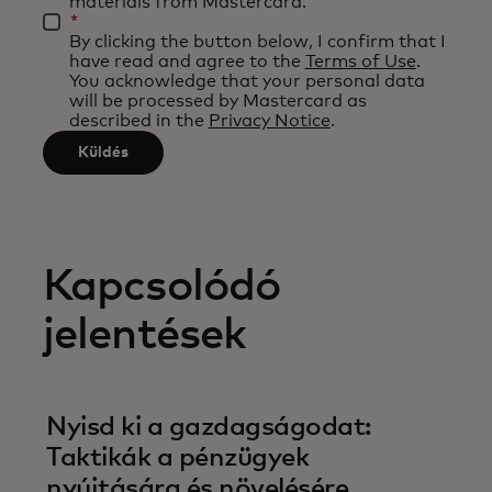
after
materials from Mastercard.
be
*
3
By clicking the button below, I confirm that I
applied
characters.
have read and agree to the
Terms of Use
.
after
You acknowledge that your personal data
will be processed by Mastercard as
3
described in the
Privacy Notice
.
characters.
Küldés
Kapcsolódó
jelentések
Nyisd ki a gazdagságodat:
Taktikák a pénzügyek
nyújtására és növelésére