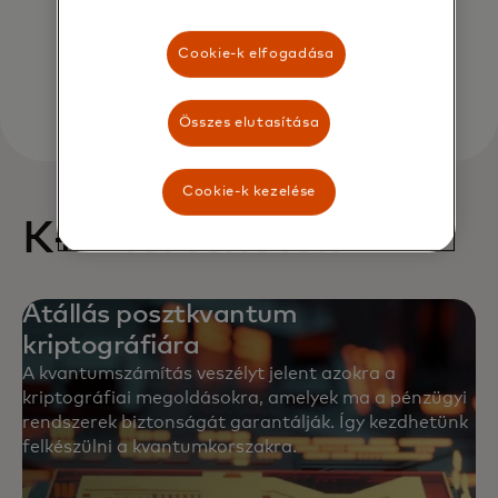
Fejlett analitika
Cookie-k elfogadása
Összes elutasítása
Cookie-k kezelése
K+F történetek
Átállás posztkvantum
kriptográfiára
A kvantumszámítás veszélyt jelent azokra a
kriptográfiai megoldásokra, amelyek ma a pénzügyi
rendszerek biztonságát garantálják. Így kezdhetünk
felkészülni a kvantumkorszakra.