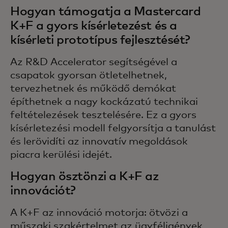
Hogyan támogatja a Mastercard
K+F a gyors kísérletezést és a
kísérleti prototípus fejlesztését?
Az R&D Accelerator segítségével a
csapatok gyorsan ötletelhetnek,
tervezhetnek és működő demókat
építhetnek a nagy kockázatú technikai
feltételezések tesztelésére. Ez a gyors
kísérletezési modell felgyorsítja a tanulást
és lerövidíti az innovatív megoldások
piacra kerülési idejét.
Hogyan ösztönzi a K+F az
innovációt?
A K+F az innováció motorja: ötvözi a
műszaki szakértelmet az ügyféligények