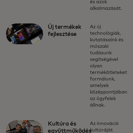
és azok
alkalmazását.
Új termékek
Az új
technológiák,
fejlesztése
kutatásaink és
műszaki
tudásunk
segítségével
olyan
termékötleteket
formálunk,
amelyek
középpontjában
az ügyfelek
állnak.
Kultúra és
Az innováció
kultúráját
együttműködés