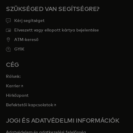
SZÜKSÉGED VAN SEGÍTSÉGRE?
Kérj segítséget
Elveszett vagy ellopott kártya bejelentése
ATM-kereső
GYIK
CÉG
Rólunk:
opens in a new tab
Karrier
Hírközpont
opens in a new tab
Befektetői kapcsolatok
JOGI ÉS ADATVÉDELMI INFORMÁCIÓK
Adatvédelem és adatkezelési felelősség