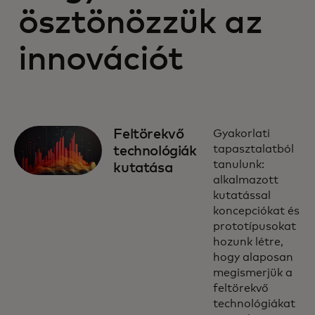
ösztönözzük az
innovációt
Feltörekvő
Gyakorlati
tapasztalatból
technológiák
tanulunk:
kutatása
alkalmazott
kutatással
koncepciókat és
prototípusokat
hozunk létre,
hogy alaposan
megismerjük a
feltörekvő
technológiákat