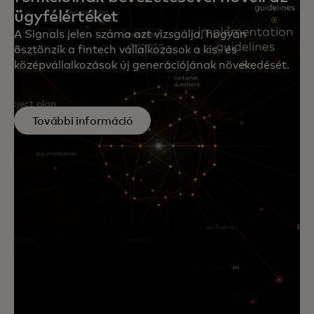
ügyfélértéket
A Signals jelen száma azt vizsgálja, hogyan
ösztönzik a fintech vállalkozások a kis- és
középvállalkozások új generációjának növekedését.
További információ