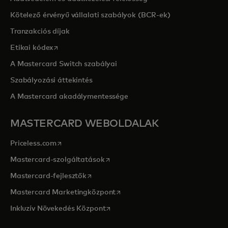
Kötelező érvényű vállalati szabályok (BCR-ek)
Tranzakciós díjak
opens in a new tab
Etikai kódex
A Mastercard Switch szabályai
Szabályozási áttekintés
A Mastercard akadálymentessége
MASTERCARD WEBOLDALAK
opens in a new tab
Priceless.com
opens in a new tab
Mastercard-szolgáltatások
opens in a new tab
Mastercard-fejlesztők
opens in a new tab
Mastercard Marketingközpont
opens in a new tab
Inkluzív Növekedés Központ