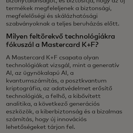
bizonytalanságot, és biztosítja, hogy az új
termékek megfeleljenek a biztonsági,
megfelelőségi és skálázhatósági
szabványoknak a teljes beruházás előtt.
Milyen feltörekvő technológiákra
fókuszál a Mastercard K+F?
A Mastercard K+F csapata olyan
technológiákat vizsgál, mint a generatív
AI, az ügynökalapú AI, a
kvantumszámítás, a posztkvantum
kriptográfia, az adatvédelmet erősítő
technológiák, a felhő, a kibővített
analitika, a következő generációs
eszközök, a kiberbiztonság és a bizalmas
számítás, hogy új innovációs
lehetőségeket tárjon fel.