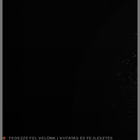
Neked
Vállalkozásoknak
A világért
Innovátoroknak
Hírek és trendek
FEDEZZE FEL VELÜNK | KUTATÁS ÉS FEJLESZTÉS