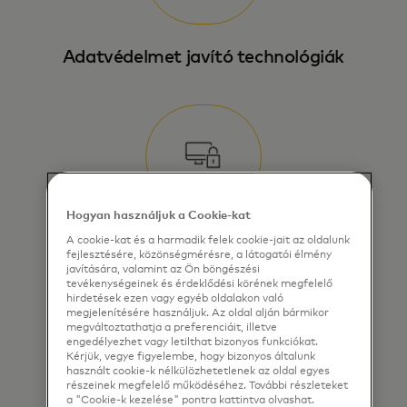
Adatvédelmet javító technológiák
Hogyan használjuk a Cookie-kat
Kiberbiztonság
A cookie-kat és a harmadik felek cookie-jait az oldalunk
fejlesztésére, közönségmérésre, a látogatói élmény
javítására, valamint az Ön böngészési
tevékenységeinek és érdeklődési körének megfelelő
hirdetések ezen vagy egyéb oldalakon való
megjelenítésére használjuk. Az oldal alján bármikor
megváltoztathatja a preferenciáit, illetve
engedélyezhet vagy letilthat bizonyos funkciókat.
Kérjük, vegye figyelembe, hogy bizonyos általunk
használt cookie-k nélkülözhetetlenek az oldal egyes
részeinek megfelelő működéséhez. További részleteket
a "Cookie-k kezelése" pontra kattintva olvashat.