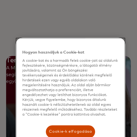
Hogyan használjuk a Cookie-kat
Teret adunk az együttműködésnek
A cookie-kat és a harmadik felek cookie-jait az oldalunk
fejlesztésére, közönségmérésre, a látogatói élmény
A Mastercardnál működő munkatársi közösségek
javítására, valamint az Ön böngészési
segítik az elmélyültebb kapcsolódást és az
tevékenységeinek és érdeklődési körének megfelelő
hirdetések ezen vagy egyéb oldalakon való
együttműködést.
megjelenítésére használjuk. Az oldal alján bármikor
megváltoztathatja a preferenciáit, illetve
engedélyezhet vagy letilthat bizonyos funkciókat.
Kérjük, vegye figyelembe, hogy bizonyos általunk
használt cookie-k nélkülözhetetlenek az oldal egyes
részeinek megfelelő működéséhez. További részleteket
a "Cookie-k kezelése" pontra kattintva olvashat.
Cookie-k elfogadása