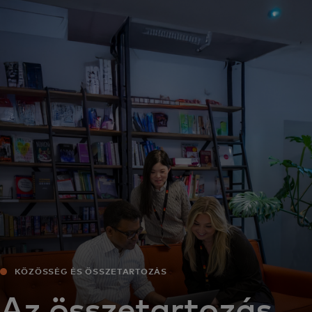
Neked
Vállalkozásoknak
A világért
Innovátoroknak
Hírek és trendek
KÖZÖSSÉG ÉS ÖSSZETARTOZÁS
Az összetartozás