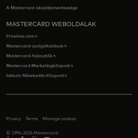
A Mastercard akadálymentessége
MASTERCARD WEBOLDALAK
opens in a new tab
Priceless.com
opens in a new tab
Mastercard-szolgáltatások
opens in a new tab
Mastercard-fejlesztők
opens in a new tab
Mastercard Marketingközpont
opens in a new tab
Inkluzív Növekedés Központ
Privacy
Terms
Manage cookies
© 1994-2026 Mastercard.