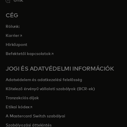
GYIK
CÉG
Rólunk:
opens in a new tab
Karrier
Hírközpont
opens in a new tab
Befektetői kapcsolatok
JOGI ÉS ADATVÉDELMI INFORMÁCIÓK
Adatvédelem és adatkezelési felelősség
Kötelező érvényű vállalati szabályok (BCR-ek)
Tranzakciós díjak
opens in a new tab
Etikai kódex
A Mastercard Switch szabályai
Szabályozási áttekintés