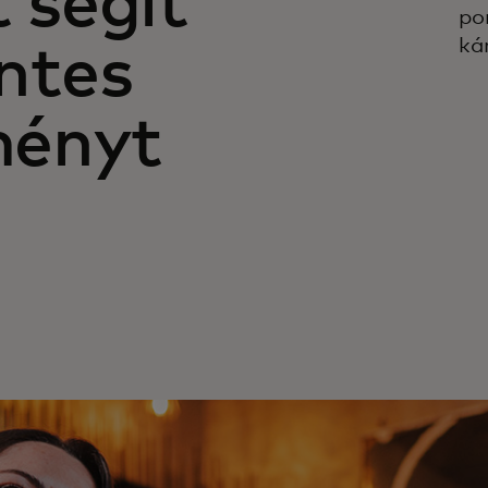
t segít
po
ká
ntes
lményt