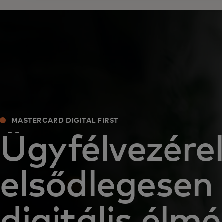
MASTERCARD DIGITAL FIRST
Ügyfélvezérel
elsődlegesen
digitális élm