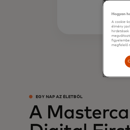
növeked
Hogyan ha
A cookie-ka
élmény jav
hirdetések 
megváltozta
figyelembe,
megfelelő m
C
EGY NAP AZ ÉLETBŐL
A Masterca