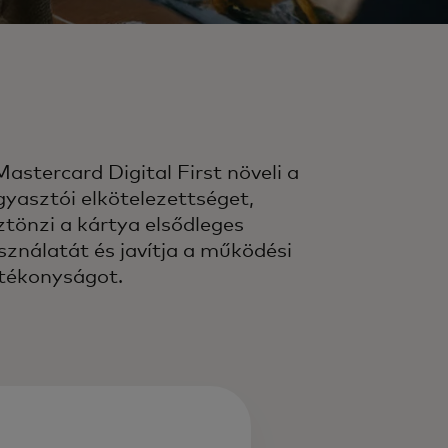
Mastercard Digital First növeli a
gyasztói elkötelezettséget,
ztönzi a kártya elsődleges
sználatát és javítja a működési
tékonyságot.