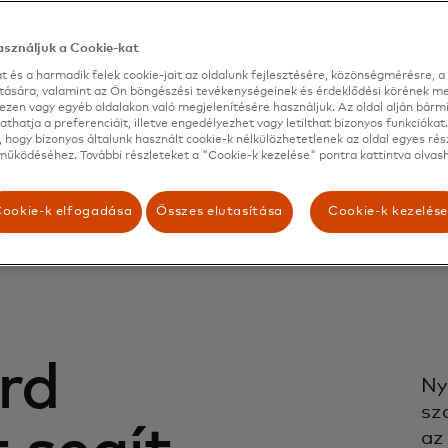
ése*
csalás csökk
sználjuk a Cookie-kat
t és a harmadik felek cookie-jait az oldalunk fejlesztésére, közönségmérésre, a 
ítására, valamint az Ön böngészési tevékenységeinek és érdeklődési körének me
ezen vagy egyéb oldalakon való megjelenítésére használjuk. Az oldal alján bárm
thatja a preferenciáit, illetve engedélyezhet vagy letilthat bizonyos funkciókat.
 hogy bizonyos általunk használt cookie-k nélkülözhetetlenek az oldal egyes rés
űködéséhez. További részleteket a "Cookie-k kezelése" pontra kattintva olvash
ookie-k elfogadása
Összes elutasítása
Cookie-k kezelés
rd
Ny
sz
az