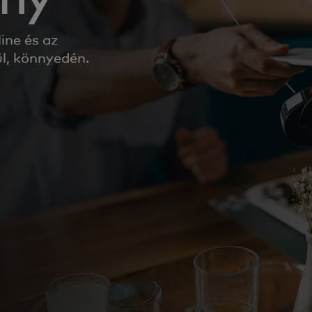
ine és az
ül, könnyedén.