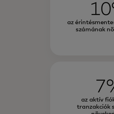
1
az érintésmente
számának nö
7
az aktív fi
tranzakciók