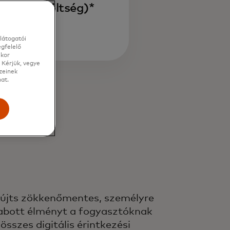
entése (költség)*
látogatói
gfelelő
ikor
 Kérjük, vegye
zeinek
at.
e
újts zökkenőmentes, személyre
abott élményt a fogyasztóknak
 összes digitális érintkezési