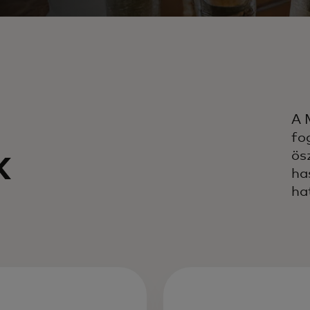
A 
fo
k
ös
ha
ha