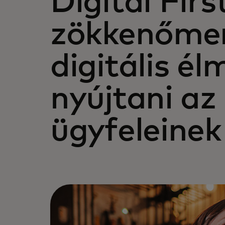
Digital Firs
zökkenőme
digitális é
nyújtani az
ügyfeleinek