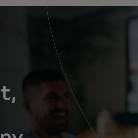
t,
ény