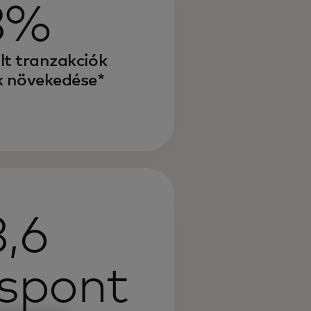
8%
lt tranzakciók
 növekedése*
8,6
ispont