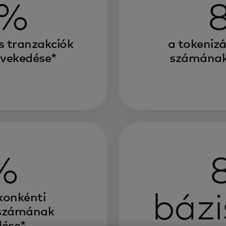
0%
s tranzakciók
a tokenizá
vekedése*
számának
%
báz
ókonkénti
 számának