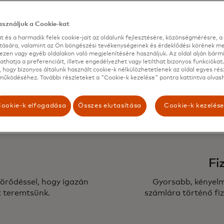
sználjuk a Cookie-kat
sítják az embereknek a
Biztosítjuk a szüksége
t és a harmadik felek cookie-jait az oldalunk fejlesztésére, közönségmérésre, a 
gynak.
emberek minden 
ítására, valamint az Ön böngészési tevékenységeinek és érdeklődési körének me
ezen vagy egyéb oldalakon való megjelenítésére használjuk. Az oldal alján bárm
thatja a preferenciáit, illetve engedélyezhet vagy letilthat bizonyos funkciókat.
 hogy bizonyos általunk használt cookie-k nélkülözhetetlenek az oldal egyes rés
űködéséhez. További részleteket a "Cookie-k kezelése" pontra kattintva olvash
ookie-k elfogadása
Összes elutasítása
Cookie-k kezelés
Fi
örődéssel, hogy igazán
Gyorsabb, kényel
 teremtsünk.
számlára történő fiz