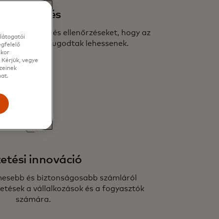
Ellenőrzés
s biztonságot és ellenőrzéseket, hogy az
látogatói
fizetéskor nyugodtak lehessenek.
gfelelő
ikor
 Kérjük, vegye
zeinek
at.
e
zetési innováció
mesebb és biztonságosabb számláról
etések a vállalkozások és a fogyasztók
számára.