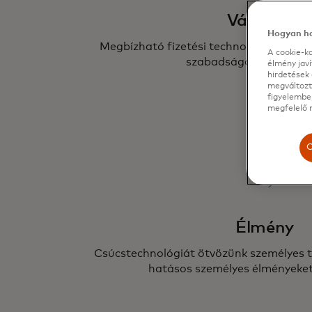
Választás
Hogyan ha
Megbízható fizetési technológiák bizto
A cookie-ka
szabadságot, amire vá
élmény jav
hirdetések 
megváltozta
figyelembe,
megfelelő m
C
Élmény
Csúcstechnológiát ötvözünk személyes t
hatásos személyes élményeket