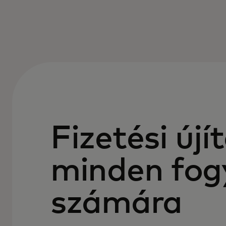
Fizetési újí
minden fog
számára