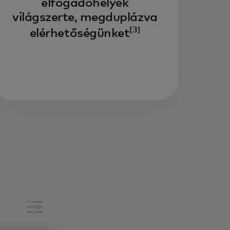
elfogadóhelyek
világszerte, megduplázva
[3]
elérhetőségünket