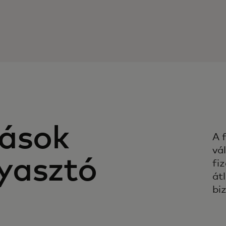
tások
A 
vá
yasztó
fi
át
bi