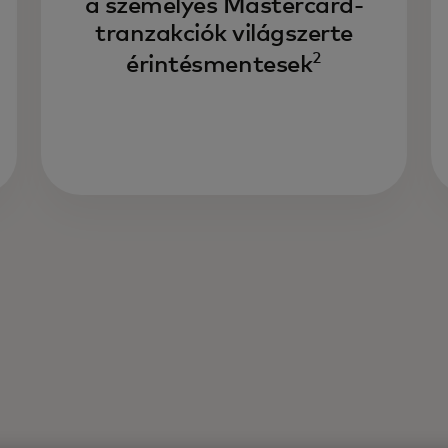
a személyes Mastercard-
tranzakciók világszerte
2
érintésmentesek