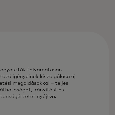
fogyasztók folyamatosan
ltozó igényeinek kiszolgálása új
zetési megoldásokkal – teljes
láthatóságot, irányítást és
ztonságérzetet nyújtva.