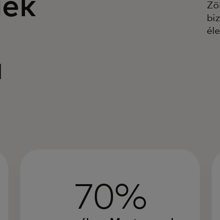
gek
Zö
bi
éle
a
70%