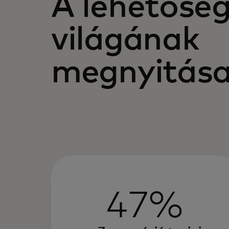
A lehetősé
világának
megnyitás
47%