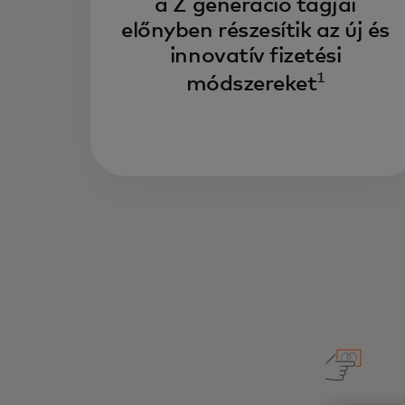
a Z generáció tagjai
előnyben részesítik az új és
innovatív fizetési
1
módszereket