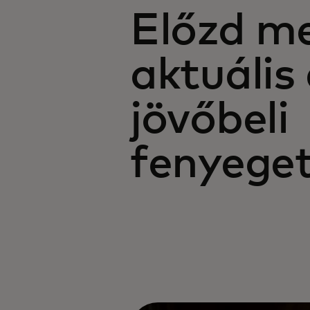
Előzd m
aktuális 
jövőbeli
fenyege