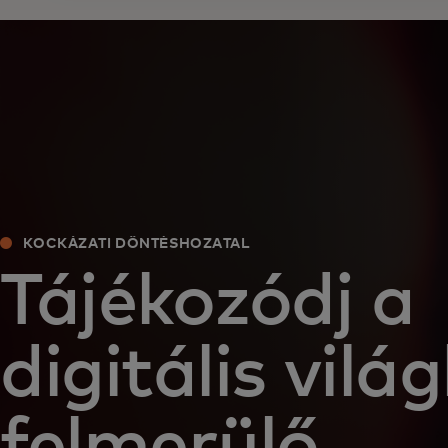
KOCKÁZATI DÖNTÉSHOZATAL
Tájékozódj a
digitális vilá
felmerülő