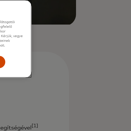
látogatói
gfelelő
ikor
 Kérjük, vegye
zeinek
at.
e
[1]
segítségével