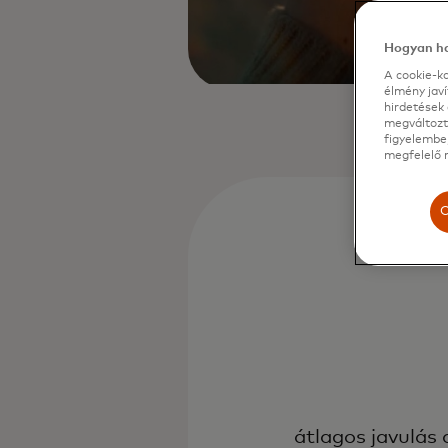
Hogyan ha
A cookie-ka
élmény jav
hirdetések 
megváltozta
figyelembe,
megfelelő m
C
átlagos javulás 