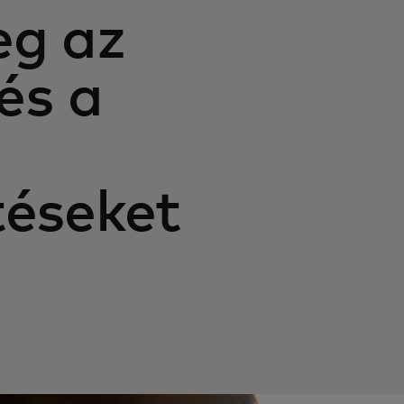
eg az
és a
téseket