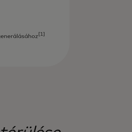
[1]
 generálásához