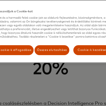
sználjuk a Cookie-kat
t és a harmadik felek cookie-jait az oldalunk fejlesztésére, közönségmérésre, a 
ítására, valamint az Ön böngészési tevékenységeinek és érdeklődési körének me
ezen vagy egyéb oldalakon való megjelenítésére használjuk. Az oldal alján bárm
thatja a preferenciáit, illetve engedélyezhet vagy letilthat bizonyos funkciókat.
 hogy bizonyos általunk használt cookie-k nélkülözhetetlenek az oldal egyes rés
űködéséhez. További részleteket a "Cookie-k kezelése" pontra kattintva olvash
ookie-k elfogadása
Összes elutasítása
Cookie-k kezelés
20%
a csalásészlelésben a Decision Intelligence Pro 