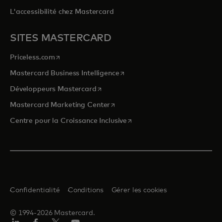
L'accessibilité chez Mastercard
SITES MASTERCARD
s’ouvre dans un nouvel onglet
Priceless.com
s’ouvre dans un nouvel onglet
Mastercard Business Intelligence
s’ouvre dans un nouvel onglet
Développeurs Mastercard
s’ouvre dans un nouvel onglet
Mastercard Marketing Center
s’ouvre dans un nouvel ongle
Centre pour la Croissance Inclusive
Confidentialité
Conditions
Gérer les cookies
© 1994-2026 Mastercard.