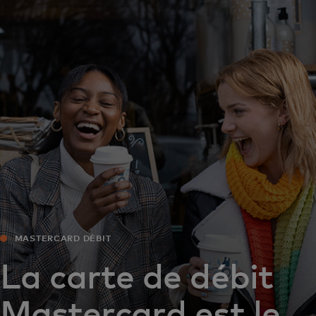
Pour vous
Pour les entreprises
Pour le monde
Pour les innovateurs
Actualités et tendances
MASTERCARD DÉBIT
La carte de débit
Mastercard est le