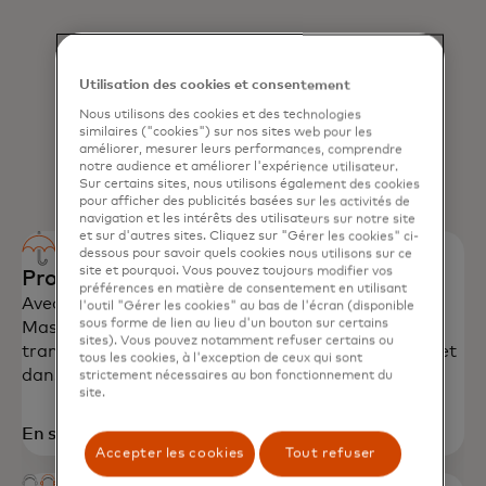
AVANTAGES DE LA CARTE DE DÉBIT MASTERCARD
Tranquillité d'esprit, commodité et
Utilisation des cookies et consentement
récompenses font partie des avantages
Nous utilisons des cookies et des technologies
dont vous profiterez avec la carte de débit
similaires ("cookies") sur nos sites web pour les
améliorer, mesurer leurs performances, comprendre
Mastercard.
notre audience et améliorer l'expérience utilisateur.
Sur certains sites, nous utilisons également des cookies
pour afficher des publicités basées sur les activités de
navigation et les intérêts des utilisateurs sur notre site
et sur d'autres sites. Cliquez sur "Gérer les cookies" ci-
dessous pour savoir quels cookies nous utilisons sur ce
site et pourquoi. Vous pouvez toujours modifier vos
Protection où que vous fassiez vos achats
préférences en matière de consentement en utilisant
Avec la protection Zéro Responsabilité de
l'outil "Gérer les cookies" au bas de l'écran (disponible
sous forme de lien au lieu d'un bouton sur certains
Mastercard, vous êtes protégé contre les
sites). Vous pouvez notamment refuser certains ou
transactions non autorisées en magasin, en ligne et
tous les cookies, à l'exception de ceux qui sont
dans les applications.
strictement nécessaires au bon fonctionnement du
site.
En savoir plus
Accepter les cookies
Tout refuser